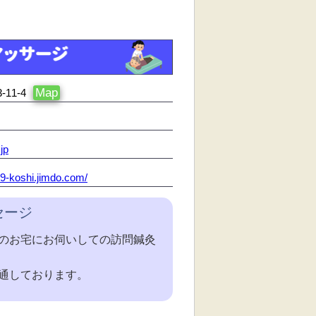
Map
11-4
jp
-89-koshi.jimdo.com/
セージ
のお宅にお伺いしての訪問鍼灸
通しております。