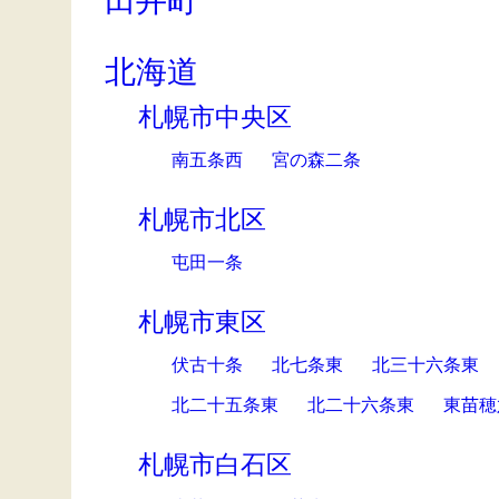
田井町
北海道
札幌市中央区
南五条西
宮の森二条
札幌市北区
屯田一条
札幌市東区
伏古十条
北七条東
北三十六条東
北二十五条東
北二十六条東
東苗穂
札幌市白石区