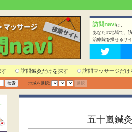
訪問navi
は、
あなたの地域で、
治療院を探せるサ
探す
訪問鍼灸だけを探す
訪問マッサージだけ
地域を選択:
五十嵐鍼