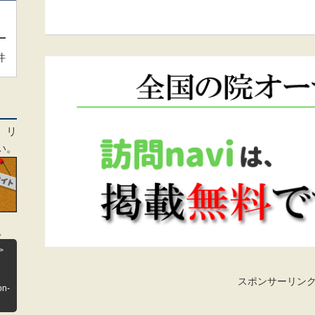
件
、リ
い。
。
>
スポンサーリン
on-