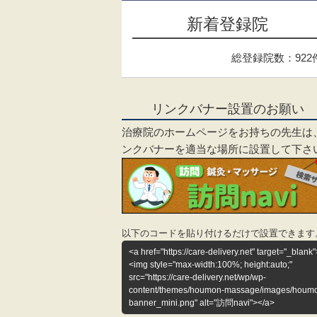
新着登録院
総登録院数：922
リンクバナー設置のお願い
治療院のホームページをお持ちの先生は
ンクバナーを適当な場所に設置して下さ
以下のコードを貼り付けるだけで設置できます
<a href="https://care-delivery.net" target="_blank"
<img style="max-width:100%; height:auto;"
src="https://care-delivery.net/wp/wp-
content/themes/houmon-massage/images/houm
banner_mini.png" alt="訪問navi"></a>