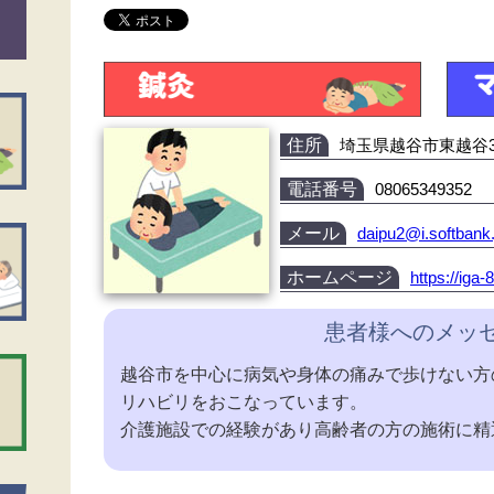
住所
埼玉県越谷市東越谷3-
電話番号
08065349352
メール
daipu2@i.softbank.
ホームページ
https://iga
患者様へのメッ
越谷市を中心に病気や身体の痛みで歩けない方
リハビリをおこなっています。
介護施設での経験があり高齢者の方の施術に精