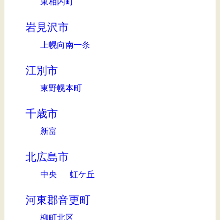
東相内町
岩見沢市
上幌向南一条
江別市
東野幌本町
千歳市
新富
北広島市
中央
虹ケ丘
河東郡音更町
柳町北区