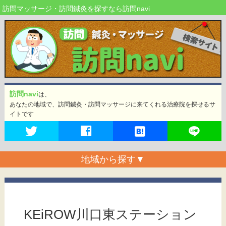
訪問マッサージ・訪問鍼灸を探すなら訪問navi
訪問navi
は、
あなたの地域で、訪問鍼灸・訪問マッサージに来てくれる治療院を探せるサ
イトです
地域から探す
▼
KEiROW川口東ステーション