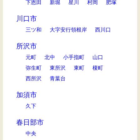
下恩田
新堀
星川
村岡
肥塚
川口市
三ツ和
大字安行領根岸
西川口
所沢市
元町
北中
小手指町
山口
弥生町
東所沢
東町
榎町
西所沢
青葉台
加須市
久下
春日部市
中央