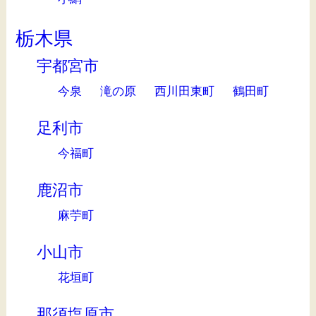
栃木県
宇都宮市
今泉
滝の原
西川田東町
鶴田町
足利市
今福町
鹿沼市
麻苧町
小山市
花垣町
那須塩原市