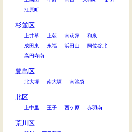
江原町
杉並区
上井草
上荻
南荻窪
和泉
成田東
永福
浜田山
阿佐谷北
高円寺南
豊島区
北大塚
南大塚
南池袋
北区
上中里
王子
西ケ原
赤羽南
荒川区