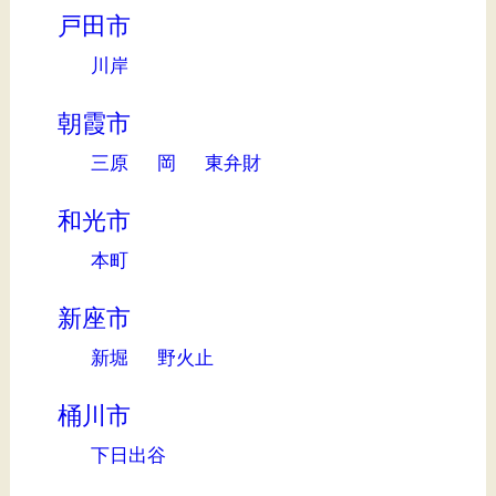
戸田市
川岸
朝霞市
三原
岡
東弁財
和光市
本町
新座市
新堀
野火止
桶川市
下日出谷