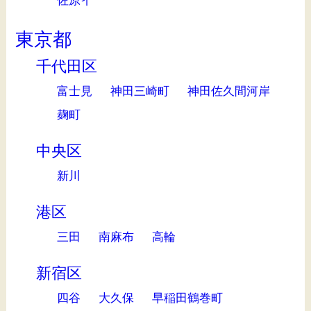
佐原イ
東京都
千代田区
富士見
神田三崎町
神田佐久間河岸
麹町
中央区
新川
港区
三田
南麻布
高輪
新宿区
四谷
大久保
早稲田鶴巻町