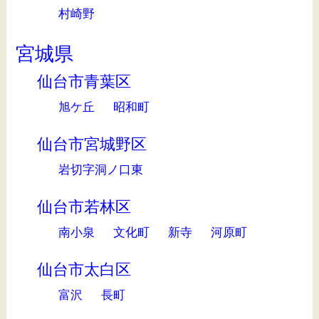
村崎野
宮城県
仙台市青葉区
旭ケ丘
昭和町
仙台市宮城野区
岩切字洞ノ口東
仙台市若林区
南小泉
文化町
新寺
河原町
仙台市太白区
富沢
長町