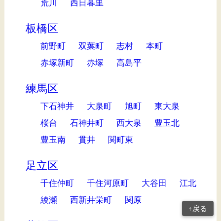
荒川
西日暮里
板橋区
前野町
双葉町
志村
本町
赤塚新町
赤塚
高島平
練馬区
下石神井
大泉町
旭町
東大泉
桜台
石神井町
西大泉
豊玉北
豊玉南
貫井
関町東
足立区
千住仲町
千住河原町
大谷田
江北
綾瀬
西新井栄町
関原
↑戻る