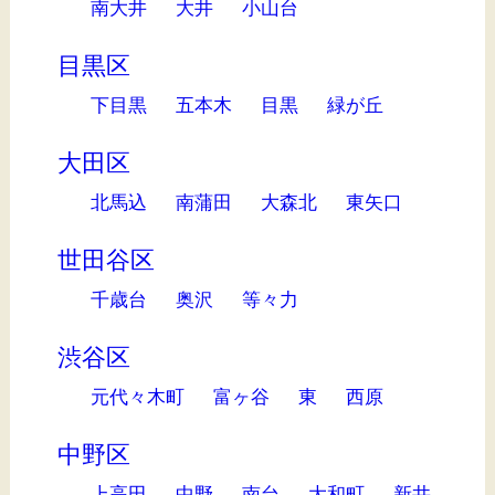
南大井
大井
小山台
目黒区
下目黒
五本木
目黒
緑が丘
大田区
北馬込
南蒲田
大森北
東矢口
世田谷区
千歳台
奥沢
等々力
渋谷区
元代々木町
富ヶ谷
東
西原
中野区
上高田
中野
南台
大和町
新井