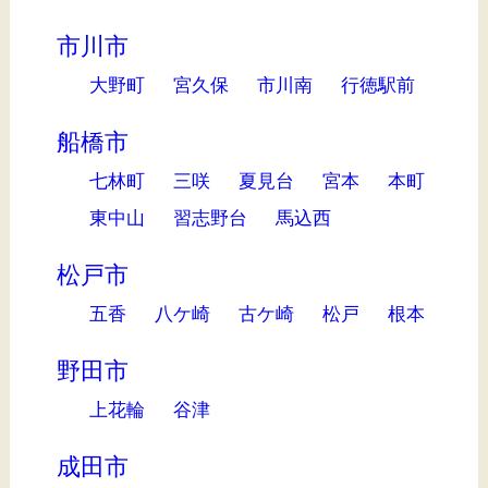
市川市
大野町
宮久保
市川南
行徳駅前
船橋市
七林町
三咲
夏見台
宮本
本町
東中山
習志野台
馬込西
松戸市
五香
八ケ崎
古ケ崎
松戸
根本
野田市
上花輪
谷津
成田市