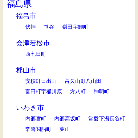
福島県
福島市
伏拝
笹谷
鎌田字卸町
会津若松市
西七日町
郡山市
安積町日出山
富久山町八山田
富田町字稲川原
方八町
神明町
いわき市
内郷宮町
内郷高坂町
常磐下湯長谷町
常磐関船町
葉山