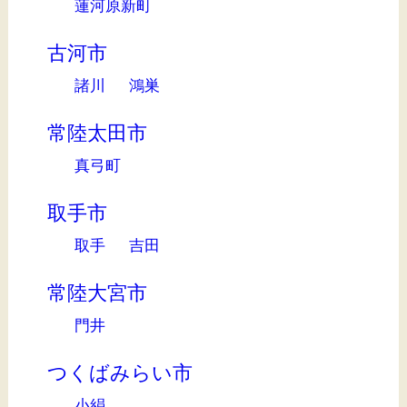
蓮河原新町
古河市
諸川
鴻巣
常陸太田市
真弓町
取手市
取手
吉田
常陸大宮市
門井
つくばみらい市
小絹