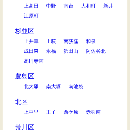
上高田
中野
南台
大和町
新井
江原町
杉並区
上井草
上荻
南荻窪
和泉
成田東
永福
浜田山
阿佐谷北
高円寺南
豊島区
北大塚
南大塚
南池袋
北区
上中里
王子
西ケ原
赤羽南
荒川区