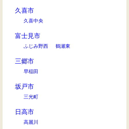
久喜市
久喜中央
富士見市
ふじみ野西
鶴瀬東
三郷市
早稲田
坂戸市
三光町
日高市
高麗川