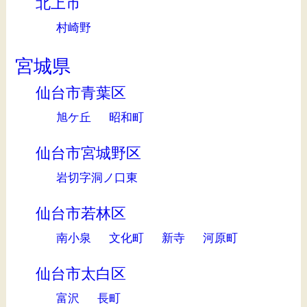
北上市
村崎野
宮城県
仙台市青葉区
旭ケ丘
昭和町
仙台市宮城野区
岩切字洞ノ口東
仙台市若林区
南小泉
文化町
新寺
河原町
仙台市太白区
富沢
長町