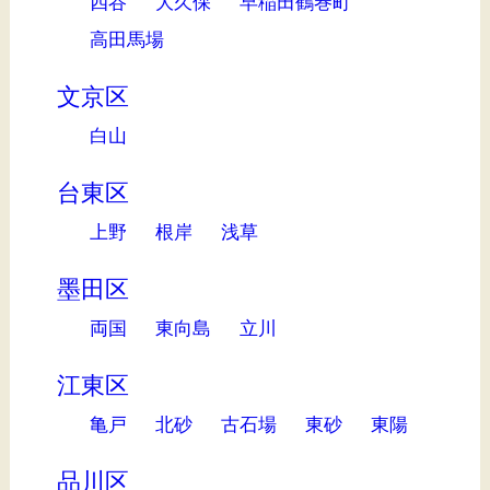
四谷
大久保
早稲田鶴巻町
高田馬場
文京区
白山
台東区
上野
根岸
浅草
墨田区
両国
東向島
立川
江東区
亀戸
北砂
古石場
東砂
東陽
品川区