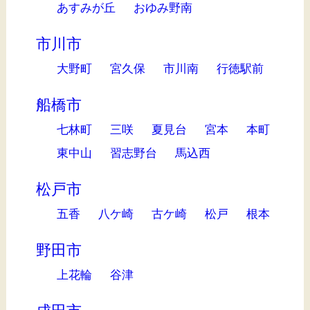
あすみが丘
おゆみ野南
市川市
大野町
宮久保
市川南
行徳駅前
船橋市
七林町
三咲
夏見台
宮本
本町
東中山
習志野台
馬込西
松戸市
五香
八ケ崎
古ケ崎
松戸
根本
野田市
上花輪
谷津