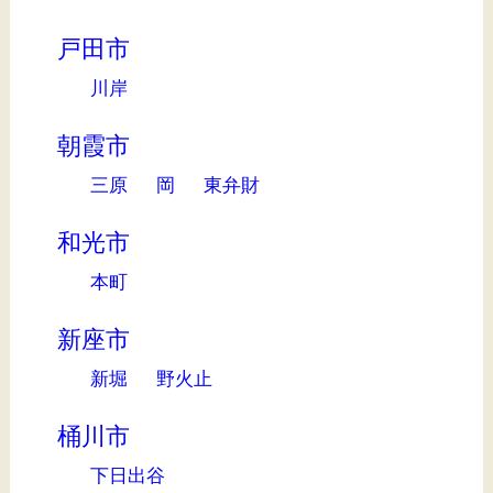
戸田市
川岸
朝霞市
三原
岡
東弁財
和光市
本町
新座市
新堀
野火止
桶川市
下日出谷