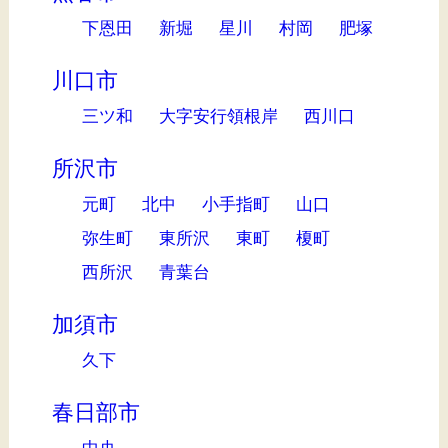
下恩田
新堀
星川
村岡
肥塚
川口市
三ツ和
大字安行領根岸
西川口
所沢市
元町
北中
小手指町
山口
弥生町
東所沢
東町
榎町
西所沢
青葉台
加須市
久下
春日部市