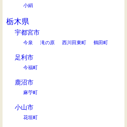
小絹
栃木県
宇都宮市
今泉
滝の原
西川田東町
鶴田町
足利市
今福町
鹿沼市
麻苧町
小山市
花垣町