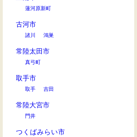
蓮河原新町
古河市
諸川
鴻巣
常陸太田市
真弓町
取手市
取手
吉田
常陸大宮市
門井
つくばみらい市