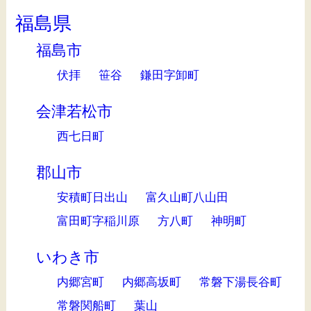
福島県
福島市
伏拝
笹谷
鎌田字卸町
会津若松市
西七日町
郡山市
安積町日出山
富久山町八山田
富田町字稲川原
方八町
神明町
いわき市
内郷宮町
内郷高坂町
常磐下湯長谷町
常磐関船町
葉山