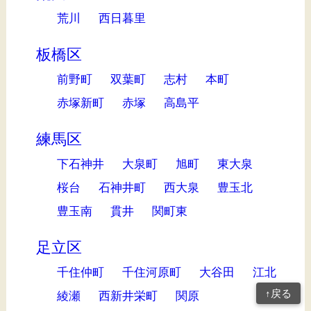
荒川
西日暮里
板橋区
前野町
双葉町
志村
本町
赤塚新町
赤塚
高島平
練馬区
下石神井
大泉町
旭町
東大泉
桜台
石神井町
西大泉
豊玉北
豊玉南
貫井
関町東
足立区
千住仲町
千住河原町
大谷田
江北
↑戻る
綾瀬
西新井栄町
関原