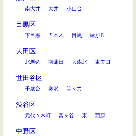
南大井
大井
小山台
目黒区
下目黒
五本木
目黒
緑が丘
大田区
北馬込
南蒲田
大森北
東矢口
世田谷区
千歳台
奥沢
等々力
渋谷区
元代々木町
富ヶ谷
東
西原
中野区