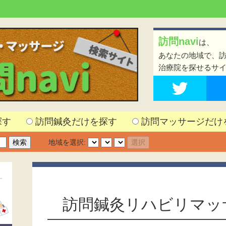
訪問navi
は、
あなたの地域で、
治療院を探せるサ
探す
訪問鍼灸だけを探す
訪問マッサージだけ
地域を選択:
訪問鍼灸リハビリマッ