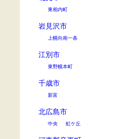
東相内町
岩見沢市
上幌向南一条
江別市
東野幌本町
千歳市
新富
北広島市
中央
虹ケ丘