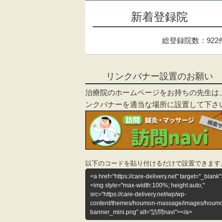
新着登録院
総登録院数：922
リンクバナー設置のお願い
治療院のホームページをお持ちの先生は
ンクバナーを適当な場所に設置して下さ
以下のコードを貼り付けるだけで設置できます
<a href="https://care-delivery.net" target="_blank"
<img style="max-width:100%; height:auto;"
src="https://care-delivery.net/wp/wp-
content/themes/houmon-massage/images/houm
banner_mini.png" alt="訪問navi"></a>