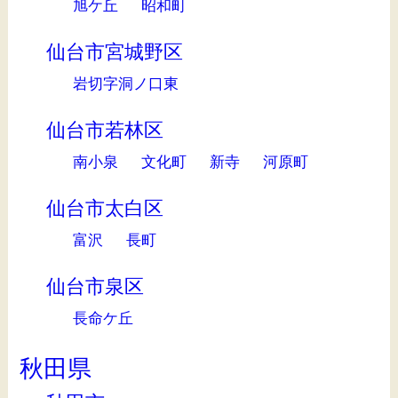
旭ケ丘
昭和町
仙台市宮城野区
岩切字洞ノ口東
仙台市若林区
南小泉
文化町
新寺
河原町
仙台市太白区
富沢
長町
仙台市泉区
長命ケ丘
秋田県