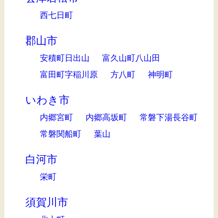
西七日町
郡山市
安積町日出山
富久山町八山田
富田町字稲川原
方八町
神明町
いわき市
内郷宮町
内郷高坂町
常磐下湯長谷町
常磐関船町
葉山
白河市
栄町
須賀川市