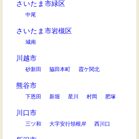
さいたま市緑区
中尾
さいたま市岩槻区
城南
川越市
砂新田
脇田本町
霞ケ関北
熊谷市
下恩田
新堀
星川
村岡
肥塚
川口市
三ツ和
大字安行領根岸
西川口