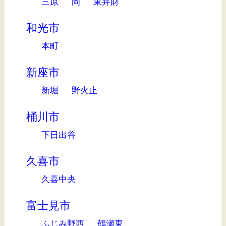
三原
岡
東弁財
和光市
本町
新座市
新堀
野火止
桶川市
下日出谷
久喜市
久喜中央
富士見市
ふじみ野西
鶴瀬東