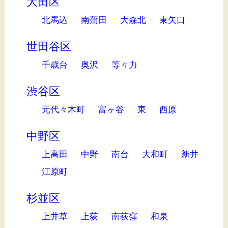
大田区
北馬込
南蒲田
大森北
東矢口
世田谷区
千歳台
奥沢
等々力
渋谷区
元代々木町
富ヶ谷
東
西原
中野区
上高田
中野
南台
大和町
新井
江原町
杉並区
上井草
上荻
南荻窪
和泉