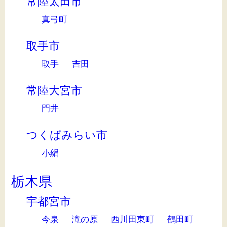
常陸太田市
真弓町
取手市
取手
吉田
常陸大宮市
門井
つくばみらい市
小絹
栃木県
宇都宮市
今泉
滝の原
西川田東町
鶴田町