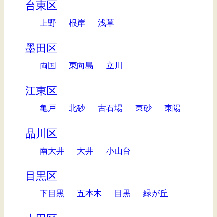
台東区
上野
根岸
浅草
墨田区
両国
東向島
立川
江東区
亀戸
北砂
古石場
東砂
東陽
品川区
南大井
大井
小山台
目黒区
下目黒
五本木
目黒
緑が丘