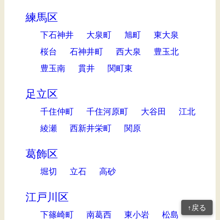
練馬区
下石神井
大泉町
旭町
東大泉
桜台
石神井町
西大泉
豊玉北
豊玉南
貫井
関町東
足立区
千住仲町
千住河原町
大谷田
江北
綾瀬
西新井栄町
関原
葛飾区
堀切
立石
高砂
江戸川区
↑戻る
下篠崎町
南葛西
東小岩
松島