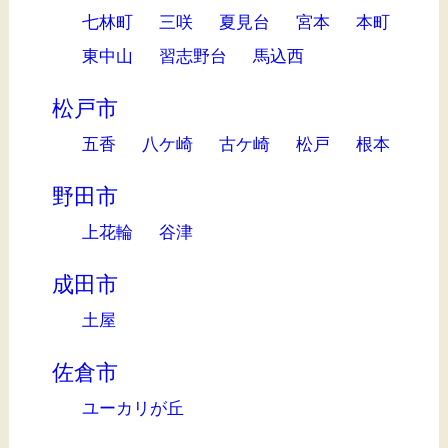
七林町
三咲
夏見台
宮本
本町
東中山
習志野台
馬込西
松戸市
五香
八ケ崎
古ケ崎
松戸
根本
野田市
上花輪
谷津
成田市
土屋
佐倉市
ユーカリが丘