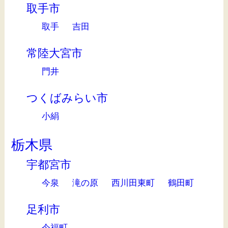
取手市
取手
吉田
常陸大宮市
門井
つくばみらい市
小絹
栃木県
宇都宮市
今泉
滝の原
西川田東町
鶴田町
足利市
今福町