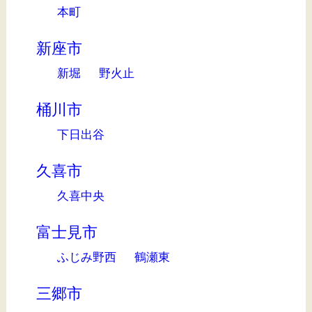
本町
新座市
新堀
野火止
桶川市
下日出谷
久喜市
久喜中央
富士見市
ふじみ野西
鶴瀬東
三郷市