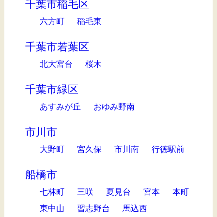
千葉市稲毛区
六方町
稲毛東
千葉市若葉区
北大宮台
桜木
千葉市緑区
あすみが丘
おゆみ野南
市川市
大野町
宮久保
市川南
行徳駅前
船橋市
七林町
三咲
夏見台
宮本
本町
東中山
習志野台
馬込西