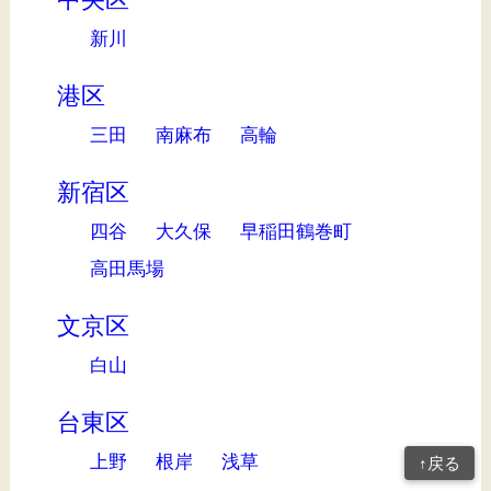
新川
港区
三田
南麻布
高輪
新宿区
四谷
大久保
早稲田鶴巻町
高田馬場
文京区
白山
台東区
上野
根岸
浅草
↑戻る