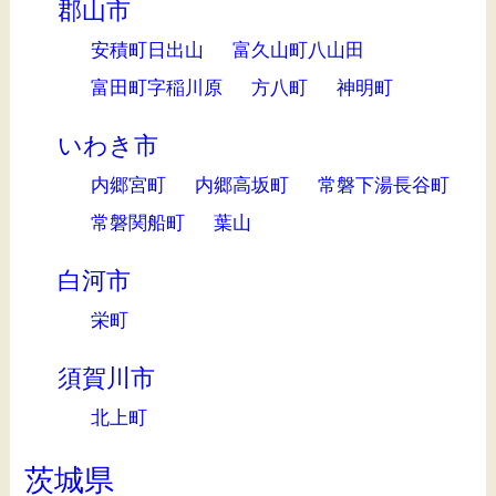
郡山市
安積町日出山
富久山町八山田
富田町字稲川原
方八町
神明町
いわき市
内郷宮町
内郷高坂町
常磐下湯長谷町
常磐関船町
葉山
白河市
栄町
須賀川市
北上町
茨城県