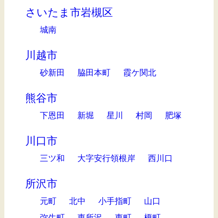
さいたま市岩槻区
城南
川越市
砂新田
脇田本町
霞ケ関北
熊谷市
下恩田
新堀
星川
村岡
肥塚
川口市
三ツ和
大字安行領根岸
西川口
所沢市
元町
北中
小手指町
山口
弥生町
東所沢
東町
榎町