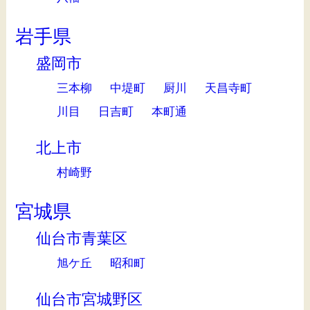
岩手県
盛岡市
三本柳
中堤町
厨川
天昌寺町
川目
日吉町
本町通
北上市
村崎野
宮城県
仙台市青葉区
旭ケ丘
昭和町
仙台市宮城野区