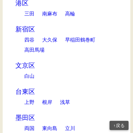
港区
三田
南麻布
高輪
新宿区
四谷
大久保
早稲田鶴巻町
高田馬場
文京区
白山
台東区
上野
根岸
浅草
墨田区
↑戻る
両国
東向島
立川