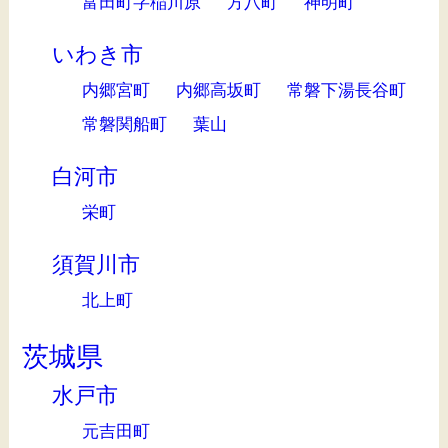
富田町字稲川原
方八町
神明町
いわき市
内郷宮町
内郷高坂町
常磐下湯長谷町
常磐関船町
葉山
白河市
栄町
須賀川市
北上町
茨城県
水戸市
元吉田町