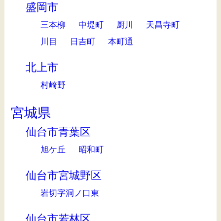
盛岡市
三本柳
中堤町
厨川
天昌寺町
川目
日吉町
本町通
北上市
村崎野
宮城県
仙台市青葉区
旭ケ丘
昭和町
仙台市宮城野区
岩切字洞ノ口東
仙台市若林区