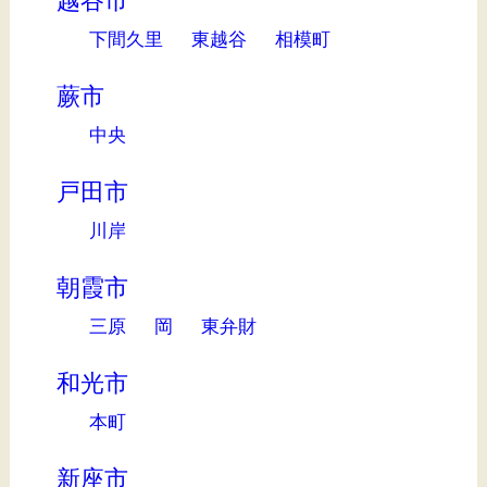
越谷市
下間久里
東越谷
相模町
蕨市
中央
戸田市
川岸
朝霞市
三原
岡
東弁財
和光市
本町
新座市