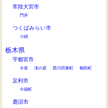
常陸大宮市
門井
つくばみらい市
小絹
栃木県
宇都宮市
今泉
滝の原
西川田東町
鶴田町
足利市
今福町
鹿沼市