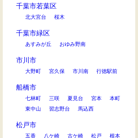
千葉市若葉区
北大宮台
桜木
千葉市緑区
あすみが丘
おゆみ野南
市川市
大野町
宮久保
市川南
行徳駅前
船橋市
七林町
三咲
夏見台
宮本
本町
東中山
習志野台
馬込西
松戸市
五香
八ケ崎
古ケ崎
松戸
根本