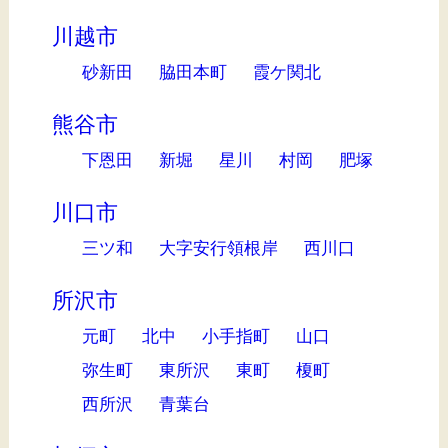
川越市
砂新田
脇田本町
霞ケ関北
熊谷市
下恩田
新堀
星川
村岡
肥塚
川口市
三ツ和
大字安行領根岸
西川口
所沢市
元町
北中
小手指町
山口
弥生町
東所沢
東町
榎町
西所沢
青葉台