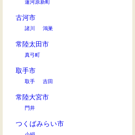
蓮河原新町
古河市
諸川
鴻巣
常陸太田市
真弓町
取手市
取手
吉田
常陸大宮市
門井
つくばみらい市
小絹