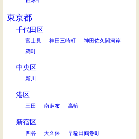
佐原イ
東京都
千代田区
富士見
神田三崎町
神田佐久間河岸
麹町
中央区
新川
港区
三田
南麻布
高輪
新宿区
四谷
大久保
早稲田鶴巻町