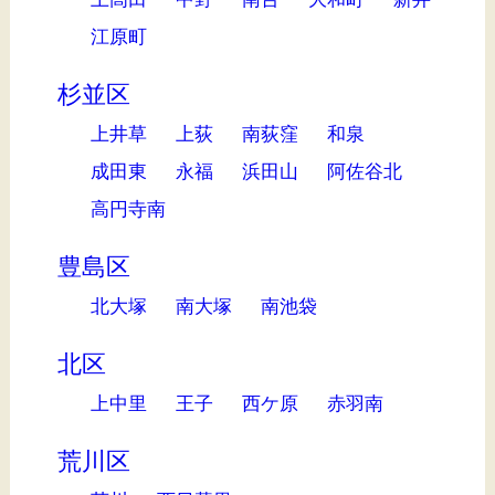
江原町
杉並区
上井草
上荻
南荻窪
和泉
成田東
永福
浜田山
阿佐谷北
高円寺南
豊島区
北大塚
南大塚
南池袋
北区
上中里
王子
西ケ原
赤羽南
荒川区