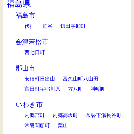
福島県
福島市
伏拝
笹谷
鎌田字卸町
会津若松市
西七日町
郡山市
安積町日出山
富久山町八山田
富田町字稲川原
方八町
神明町
いわき市
内郷宮町
内郷高坂町
常磐下湯長谷町
常磐関船町
葉山