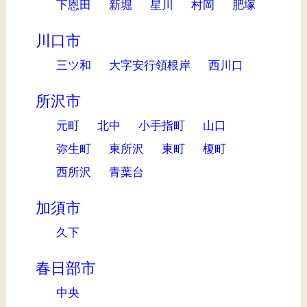
下恩田
新堀
星川
村岡
肥塚
川口市
三ツ和
大字安行領根岸
西川口
所沢市
元町
北中
小手指町
山口
弥生町
東所沢
東町
榎町
西所沢
青葉台
加須市
久下
春日部市
中央