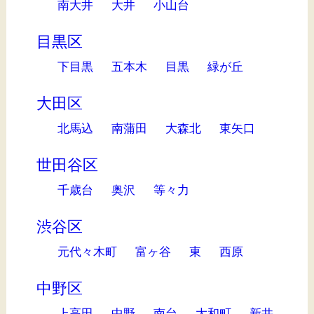
南大井
大井
小山台
目黒区
下目黒
五本木
目黒
緑が丘
大田区
北馬込
南蒲田
大森北
東矢口
世田谷区
千歳台
奥沢
等々力
渋谷区
元代々木町
富ヶ谷
東
西原
中野区
上高田
中野
南台
大和町
新井