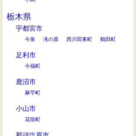
栃木県
宇都宮市
今泉
滝の原
西川田東町
鶴田町
足利市
今福町
鹿沼市
麻苧町
小山市
花垣町
那須塩原市