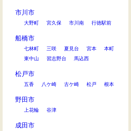
市川市
大野町
宮久保
市川南
行徳駅前
船橋市
七林町
三咲
夏見台
宮本
本町
東中山
習志野台
馬込西
松戸市
五香
八ケ崎
古ケ崎
松戸
根本
野田市
上花輪
谷津
成田市