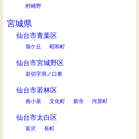
村崎野
宮城県
仙台市青葉区
旭ケ丘
昭和町
仙台市宮城野区
岩切字洞ノ口東
仙台市若林区
南小泉
文化町
新寺
河原町
仙台市太白区
富沢
長町