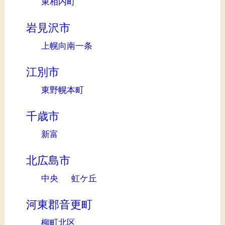
東相内町
岩見沢市
上幌向南一条
江別市
東野幌本町
千歳市
新富
北広島市
中央
虹ケ丘
河東郡音更町
柳町北区