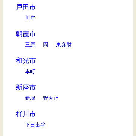
戸田市
川岸
朝霞市
三原
岡
東弁財
和光市
本町
新座市
新堀
野火止
桶川市
下日出谷