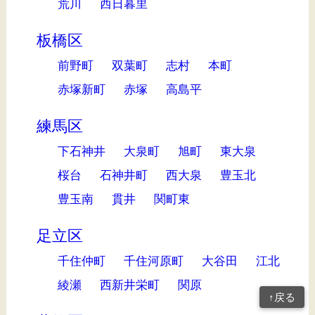
荒川
西日暮里
板橋区
前野町
双葉町
志村
本町
赤塚新町
赤塚
高島平
練馬区
下石神井
大泉町
旭町
東大泉
桜台
石神井町
西大泉
豊玉北
豊玉南
貫井
関町東
足立区
千住仲町
千住河原町
大谷田
江北
綾瀬
西新井栄町
関原
↑戻る