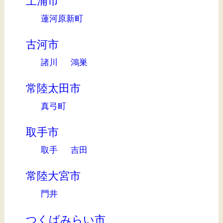
土浦市
蓮河原新町
古河市
諸川
鴻巣
常陸太田市
真弓町
取手市
取手
吉田
常陸大宮市
門井
つくばみらい市