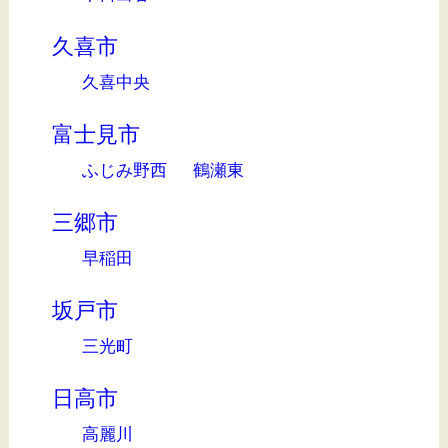
久喜市
久喜中央
富士見市
ふじみ野西
鶴瀬東
三郷市
早稲田
坂戸市
三光町
日高市
高麗川