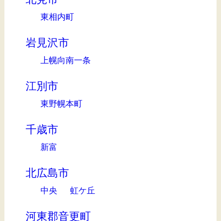
東相内町
岩見沢市
上幌向南一条
江別市
東野幌本町
千歳市
新富
北広島市
中央
虹ケ丘
河東郡音更町