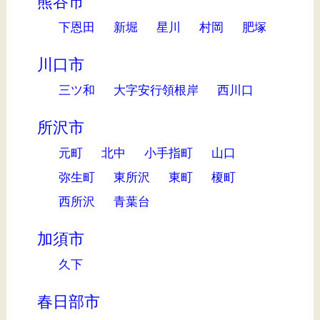
熊谷市
下恩田
新堀
星川
村岡
肥塚
川口市
三ツ和
大字安行領根岸
西川口
所沢市
元町
北中
小手指町
山口
弥生町
東所沢
東町
榎町
西所沢
青葉台
加須市
久下
春日部市