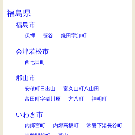
福島県
福島市
伏拝
笹谷
鎌田字卸町
会津若松市
西七日町
郡山市
安積町日出山
富久山町八山田
富田町字稲川原
方八町
神明町
いわき市
内郷宮町
内郷高坂町
常磐下湯長谷町