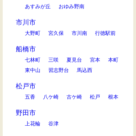
あすみが丘
おゆみ野南
市川市
大野町
宮久保
市川南
行徳駅前
船橋市
七林町
三咲
夏見台
宮本
本町
東中山
習志野台
馬込西
松戸市
五香
八ケ崎
古ケ崎
松戸
根本
野田市
上花輪
谷津