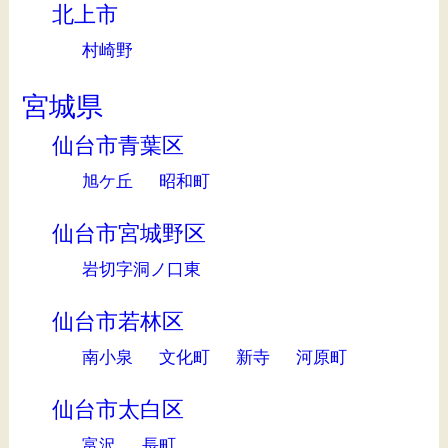
北上市
村崎野
宮城県
仙台市青葉区
旭ケ丘
昭和町
仙台市宮城野区
岩切字洞ノ口東
仙台市若林区
南小泉
文化町
新寺
河原町
仙台市太白区
富沢
長町