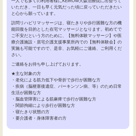
一人でも多くの利用者様にKEiROW大森治療院に出会って
いただき、一日も早く元気だった頃に戻っていただきたい
と心から願っています。
訪問リハビリマッサージは、寝たきりや歩行困難な方の機
能回復を目的とした在宅マッサージとなります。初めてで
ご不安だという方のために、【無料体験マッサージ】や医
療介護施設・居宅介護支援事業所内での【無料体験会】の
実施も可能ですので、是非、お気軽にご連絡、ご利用くだ
さい。
ご連絡をお待ち申し上げております。
★主な対象の方
・老化による筋力低下や骨折で歩行が困難な方
・疾病（脳梗塞後遺症、パーキンソン病、等）のため日常
生活が困難な方
・脳血管障害による筋麻痺で歩行が困難な方
・関節拘縮により歩行が困難な方
・寝たきり状態の方
・要介護者・身体障害者の方