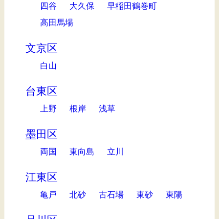
四谷
大久保
早稲田鶴巻町
高田馬場
文京区
白山
台東区
上野
根岸
浅草
墨田区
両国
東向島
立川
江東区
亀戸
北砂
古石場
東砂
東陽