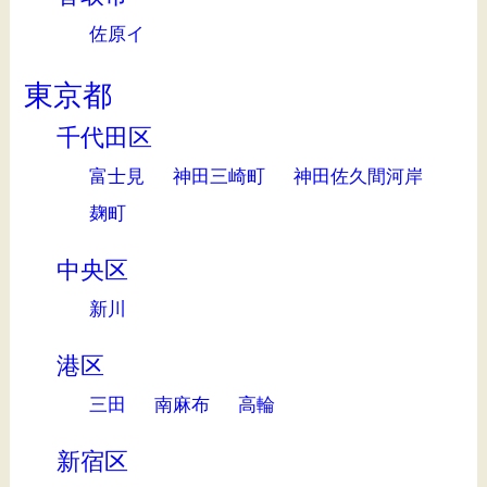
佐原イ
東京都
千代田区
富士見
神田三崎町
神田佐久間河岸
麹町
中央区
新川
港区
三田
南麻布
高輪
新宿区