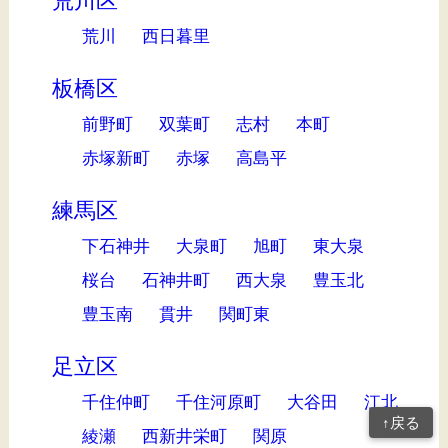
荒川区
荒川
西日暮里
板橋区
前野町
双葉町
志村
本町
赤塚新町
赤塚
高島平
練馬区
下石神井
大泉町
旭町
東大泉
桜台
石神井町
西大泉
豊玉北
豊玉南
貫井
関町東
足立区
千住仲町
千住河原町
大谷田
江北
↑戻る
綾瀬
西新井栄町
関原