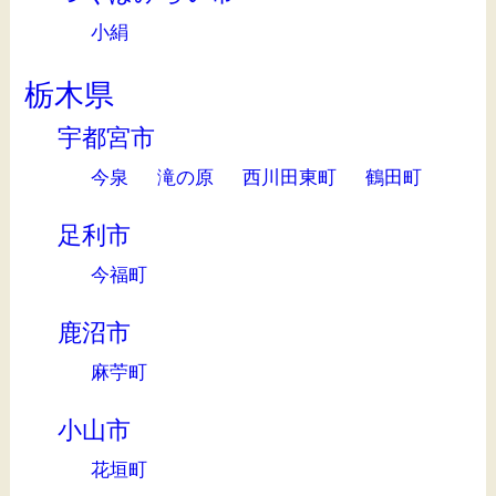
小絹
栃木県
宇都宮市
今泉
滝の原
西川田東町
鶴田町
足利市
今福町
鹿沼市
麻苧町
小山市
花垣町