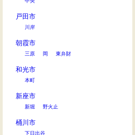
中央
戸田市
川岸
朝霞市
三原
岡
東弁財
和光市
本町
新座市
新堀
野火止
桶川市
下日出谷