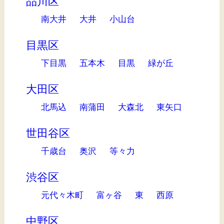
品川区
南大井
大井
小山台
目黒区
下目黒
五本木
目黒
緑が丘
大田区
北馬込
南蒲田
大森北
東矢口
世田谷区
千歳台
奥沢
等々力
渋谷区
元代々木町
富ヶ谷
東
西原
中野区