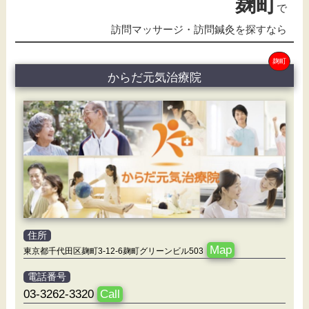
麹町
で
訪問マッサージ・訪問鍼灸を探すなら
麹町
からだ元気治療院
住所
Map
東京都千代田区麹町3-12-6麹町グリーンビル503
電話番号
03-3262-3320
Call