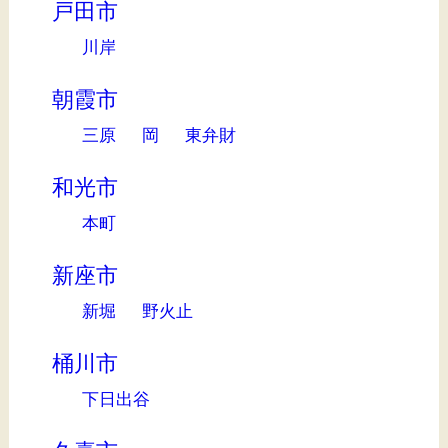
戸田市
川岸
朝霞市
三原
岡
東弁財
和光市
本町
新座市
新堀
野火止
桶川市
下日出谷