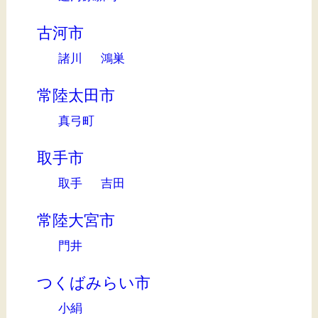
古河市
諸川
鴻巣
常陸太田市
真弓町
取手市
取手
吉田
常陸大宮市
門井
つくばみらい市
小絹