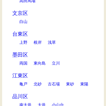
高田馬場
文京区
白山
台東区
上野
根岸
浅草
墨田区
両国
東向島
立川
江東区
亀戸
北砂
古石場
東砂
東陽
品川区
南大井
大井
小山台