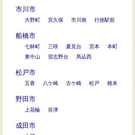
市川市
大野町
宮久保
市川南
行徳駅前
船橋市
七林町
三咲
夏見台
宮本
本町
東中山
習志野台
馬込西
松戸市
五香
八ケ崎
古ケ崎
松戸
根本
野田市
上花輪
谷津
成田市