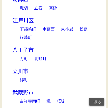
堀切
立石
高砂
江戸川区
下篠崎町
南葛西
東小岩
松島
篠崎町
八王子市
万町
北野町
立川市
錦町
武蔵野市
吉祥寺南町
境
桜堤
↑戻る