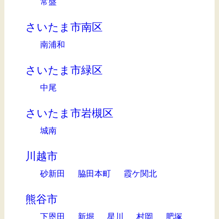
常盤
さいたま市南区
南浦和
さいたま市緑区
中尾
さいたま市岩槻区
城南
川越市
砂新田
脇田本町
霞ケ関北
熊谷市
下恩田
新堀
星川
村岡
肥塚