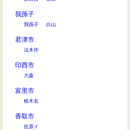
我孫子
我孫子
白山
君津市
法木作
印西市
大森
富里市
根木名
香取市
佐原イ