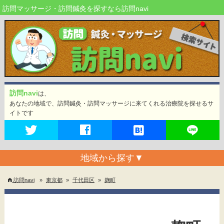
訪問マッサージ・訪問鍼灸を探すなら訪問navi
訪問navi
は、
あなたの地域で、訪問鍼灸・訪問マッサージに来てくれる治療院を探せるサ
イトです
地域から探す
▼
訪問navi
»
東京都
»
千代田区
»
麹町