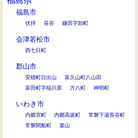
福島県
福島市
伏拝
笹谷
鎌田字卸町
会津若松市
西七日町
郡山市
安積町日出山
富久山町八山田
富田町字稲川原
方八町
神明町
いわき市
内郷宮町
内郷高坂町
常磐下湯長谷町
常磐関船町
葉山