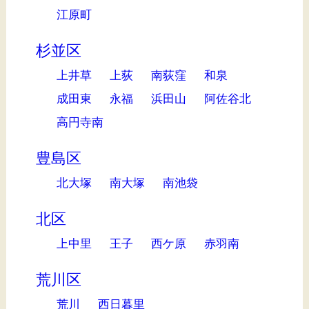
江原町
杉並区
上井草
上荻
南荻窪
和泉
成田東
永福
浜田山
阿佐谷北
高円寺南
豊島区
北大塚
南大塚
南池袋
北区
上中里
王子
西ケ原
赤羽南
荒川区
荒川
西日暮里