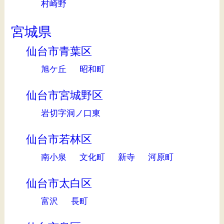
村崎野
宮城県
仙台市青葉区
旭ケ丘
昭和町
仙台市宮城野区
岩切字洞ノ口東
仙台市若林区
南小泉
文化町
新寺
河原町
仙台市太白区
富沢
長町