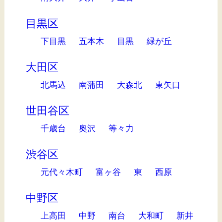
目黒区
下目黒
五本木
目黒
緑が丘
大田区
北馬込
南蒲田
大森北
東矢口
世田谷区
千歳台
奥沢
等々力
渋谷区
元代々木町
富ヶ谷
東
西原
中野区
上高田
中野
南台
大和町
新井