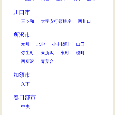
川口市
三ツ和
大字安行領根岸
西川口
所沢市
元町
北中
小手指町
山口
弥生町
東所沢
東町
榎町
西所沢
青葉台
加須市
久下
春日部市
中央