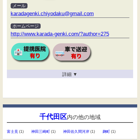
メール
karadagenki.chiyodaku@gmail.com
ホームページ
http://www.karada-genki.com/?author=275
詳細
▼
千代田区
内の他の地域
富士見
(1)
神田三崎町
(1)
神田佐久間河岸
(1)
麹町
(1)