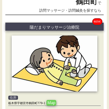
鶴田町
で
訪問マッサージ・訪問鍼灸を探すなら
鶴田町
陽だまりマッサージ治療院
住所
Map
栃木県宇都宮市鶴田町779-1