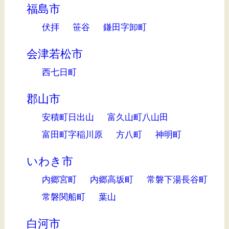
福島市
伏拝
笹谷
鎌田字卸町
会津若松市
西七日町
郡山市
安積町日出山
富久山町八山田
富田町字稲川原
方八町
神明町
いわき市
内郷宮町
内郷高坂町
常磐下湯長谷町
常磐関船町
葉山
白河市