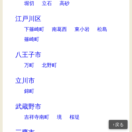
堀切
立石
高砂
江戸川区
下篠崎町
南葛西
東小岩
松島
篠崎町
八王子市
万町
北野町
立川市
錦町
武蔵野市
吉祥寺南町
境
桜堤
↑戻る