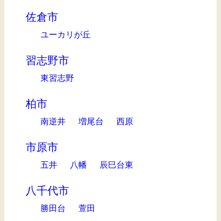
佐倉市
ユーカリが丘
習志野市
東習志野
柏市
南逆井
増尾台
西原
市原市
五井
八幡
辰巳台東
八千代市
勝田台
萱田