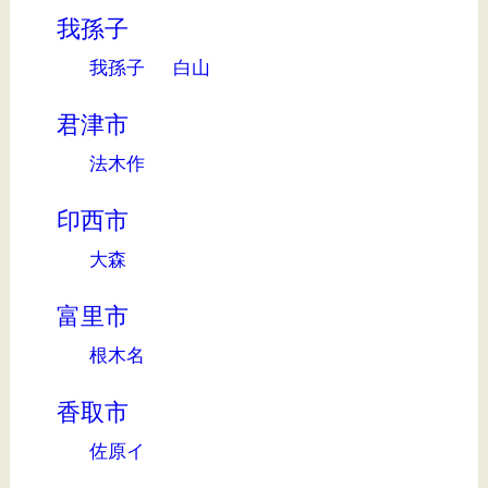
我孫子
我孫子
白山
君津市
法木作
印西市
大森
富里市
根木名
香取市
佐原イ