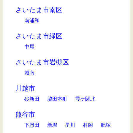
さいたま市南区
南浦和
さいたま市緑区
中尾
さいたま市岩槻区
城南
川越市
砂新田
脇田本町
霞ケ関北
熊谷市
下恩田
新堀
星川
村岡
肥塚