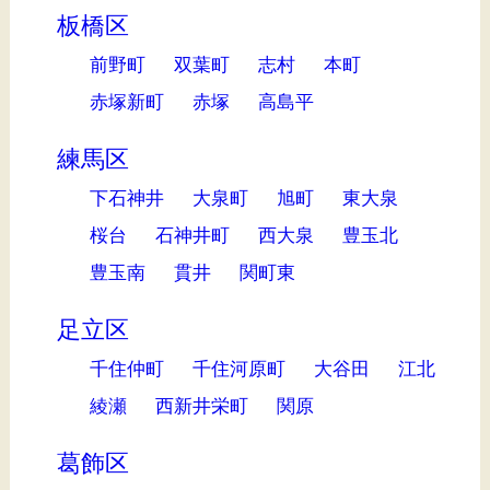
板橋区
前野町
双葉町
志村
本町
赤塚新町
赤塚
高島平
練馬区
下石神井
大泉町
旭町
東大泉
桜台
石神井町
西大泉
豊玉北
豊玉南
貫井
関町東
足立区
千住仲町
千住河原町
大谷田
江北
綾瀬
西新井栄町
関原
葛飾区