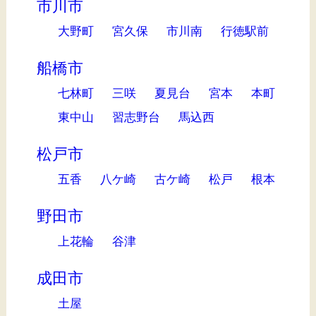
市川市
大野町
宮久保
市川南
行徳駅前
船橋市
七林町
三咲
夏見台
宮本
本町
東中山
習志野台
馬込西
松戸市
五香
八ケ崎
古ケ崎
松戸
根本
野田市
上花輪
谷津
成田市
土屋