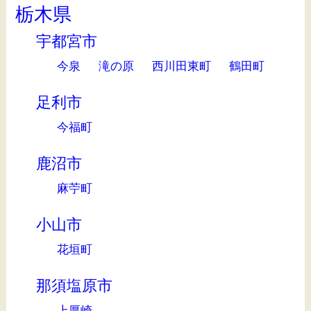
栃木県
宇都宮市
今泉
滝の原
西川田東町
鶴田町
足利市
今福町
鹿沼市
麻苧町
小山市
花垣町
那須塩原市
上厚崎