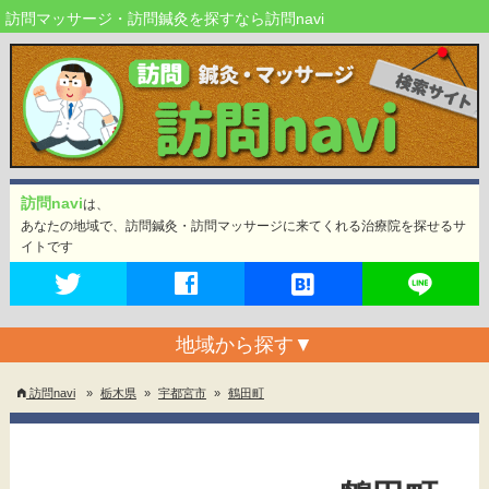
訪問マッサージ・訪問鍼灸を探すなら訪問navi
訪問navi
は、
あなたの地域で、訪問鍼灸・訪問マッサージに来てくれる治療院を探せるサ
イトです
地域から探す
▼
訪問navi
»
栃木県
»
宇都宮市
»
鶴田町