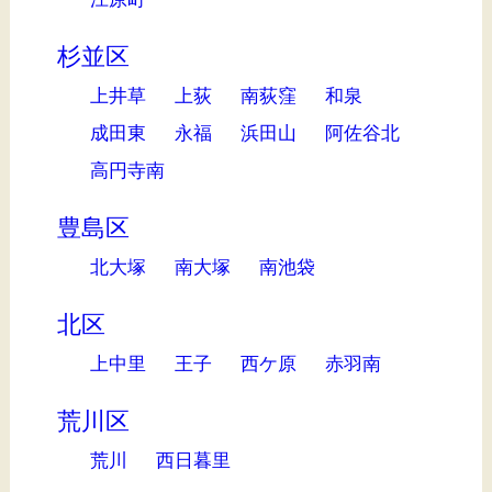
杉並区
上井草
上荻
南荻窪
和泉
成田東
永福
浜田山
阿佐谷北
高円寺南
豊島区
北大塚
南大塚
南池袋
北区
上中里
王子
西ケ原
赤羽南
荒川区
荒川
西日暮里