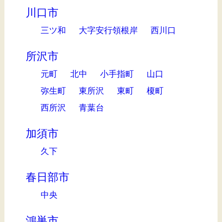
川口市
三ツ和
大字安行領根岸
西川口
所沢市
元町
北中
小手指町
山口
弥生町
東所沢
東町
榎町
西所沢
青葉台
加須市
久下
春日部市
中央
鴻巣市