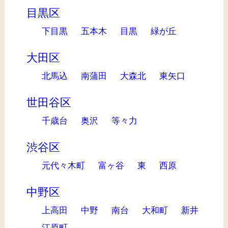
目黒区
下目黒
五本木
目黒
緑が丘
大田区
北馬込
南蒲田
大森北
東矢口
世田谷区
千歳台
奥沢
等々力
渋谷区
元代々木町
富ヶ谷
東
西原
中野区
上高田
中野
南台
大和町
新井
江原町