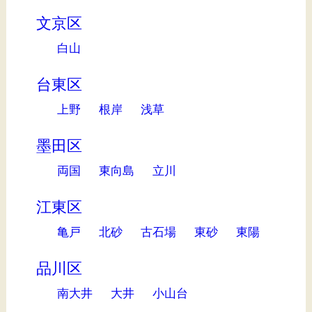
文京区
白山
台東区
上野
根岸
浅草
墨田区
両国
東向島
立川
江東区
亀戸
北砂
古石場
東砂
東陽
品川区
南大井
大井
小山台