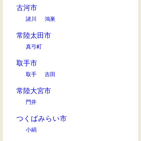
古河市
諸川
鴻巣
常陸太田市
真弓町
取手市
取手
吉田
常陸大宮市
門井
つくばみらい市
小絹