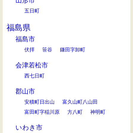
山形市
五日町
福島県
福島市
伏拝
笹谷
鎌田字卸町
会津若松市
西七日町
郡山市
安積町日出山
富久山町八山田
富田町字稲川原
方八町
神明町
いわき市