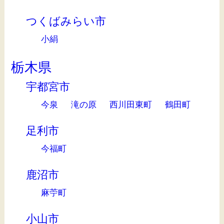
つくばみらい市
小絹
栃木県
宇都宮市
今泉
滝の原
西川田東町
鶴田町
足利市
今福町
鹿沼市
麻苧町
小山市