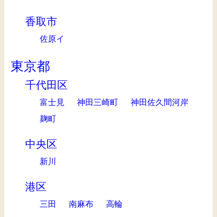
香取市
佐原イ
東京都
千代田区
富士見
神田三崎町
神田佐久間河岸
麹町
中央区
新川
港区
三田
南麻布
高輪