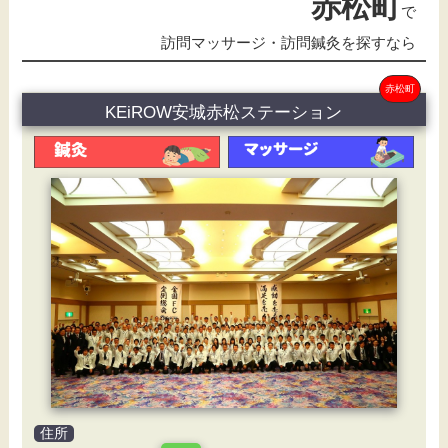
赤松町
で
訪問マッサージ・訪問鍼灸を探すなら
赤松町
KEiROW安城赤松ステーション
住所