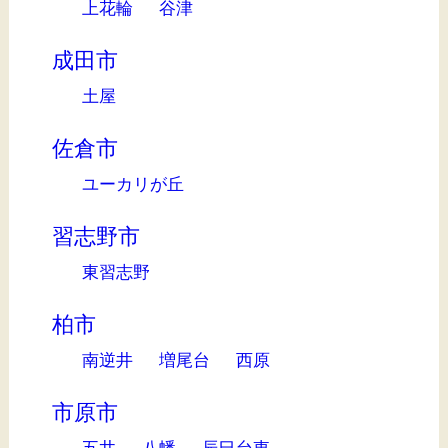
上花輪
谷津
成田市
土屋
佐倉市
ユーカリが丘
習志野市
東習志野
柏市
南逆井
増尾台
西原
市原市
五井
八幡
辰巳台東