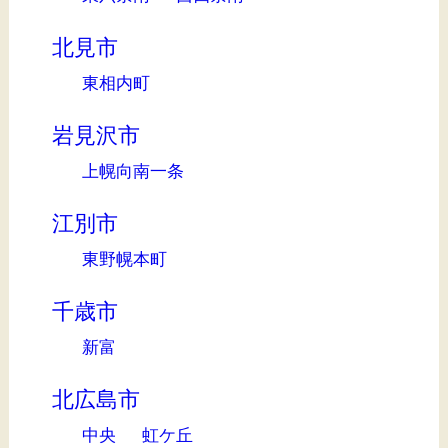
北見市
東相内町
岩見沢市
上幌向南一条
江別市
東野幌本町
千歳市
新富
北広島市
中央
虹ケ丘