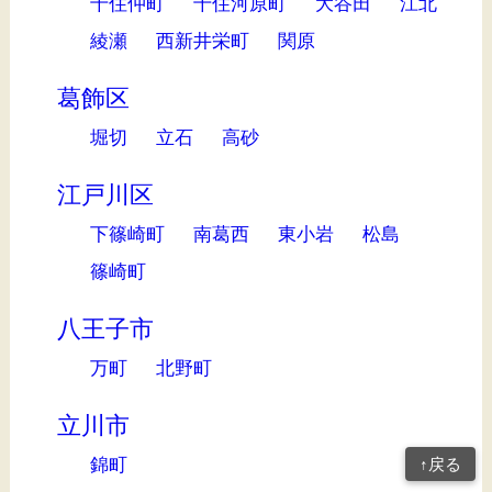
千住仲町
千住河原町
大谷田
江北
綾瀬
西新井栄町
関原
葛飾区
堀切
立石
高砂
江戸川区
下篠崎町
南葛西
東小岩
松島
篠崎町
八王子市
万町
北野町
立川市
錦町
↑戻る