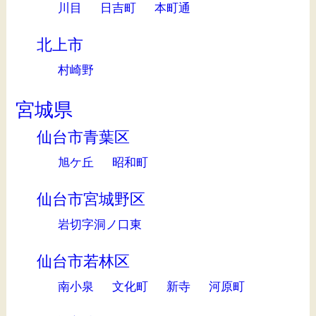
川目
日吉町
本町通
北上市
村崎野
宮城県
仙台市青葉区
旭ケ丘
昭和町
仙台市宮城野区
岩切字洞ノ口東
仙台市若林区
南小泉
文化町
新寺
河原町