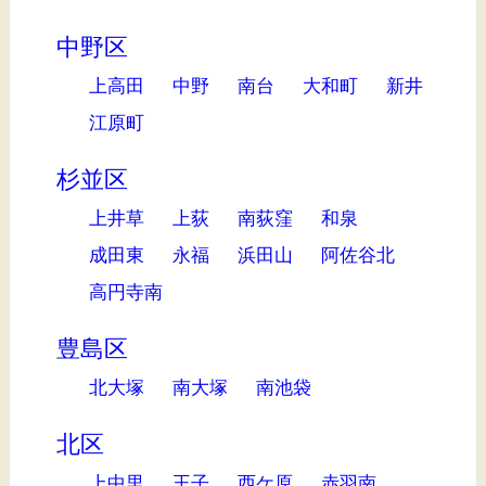
中野区
上高田
中野
南台
大和町
新井
江原町
杉並区
上井草
上荻
南荻窪
和泉
成田東
永福
浜田山
阿佐谷北
高円寺南
豊島区
北大塚
南大塚
南池袋
北区
上中里
王子
西ケ原
赤羽南