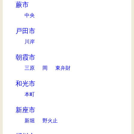
蕨市
中央
戸田市
川岸
朝霞市
三原
岡
東弁財
和光市
本町
新座市
新堀
野火止