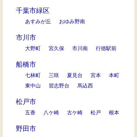
千葉市緑区
あすみが丘
おゆみ野南
市川市
大野町
宮久保
市川南
行徳駅前
船橋市
七林町
三咲
夏見台
宮本
本町
東中山
習志野台
馬込西
松戸市
五香
八ケ崎
古ケ崎
松戸
根本
野田市