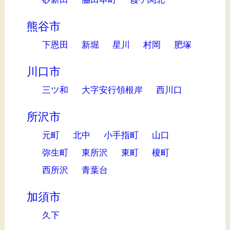
熊谷市
下恩田
新堀
星川
村岡
肥塚
川口市
三ツ和
大字安行領根岸
西川口
所沢市
元町
北中
小手指町
山口
弥生町
東所沢
東町
榎町
西所沢
青葉台
加須市
久下