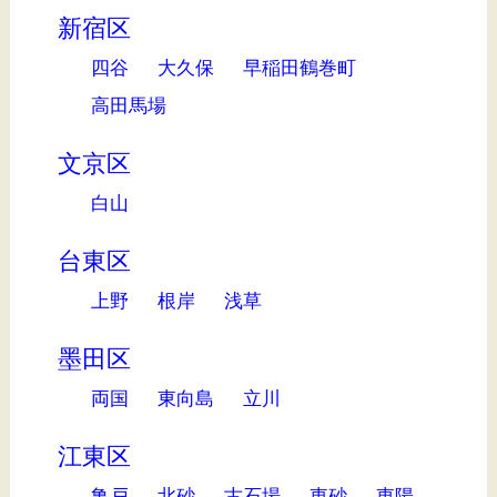
新宿区
四谷
大久保
早稲田鶴巻町
高田馬場
文京区
白山
台東区
上野
根岸
浅草
墨田区
両国
東向島
立川
江東区
亀戸
北砂
古石場
東砂
東陽