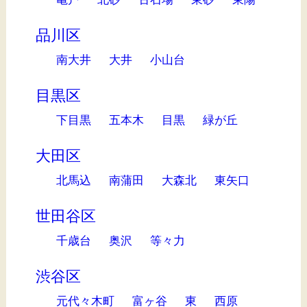
品川区
南大井
大井
小山台
目黒区
下目黒
五本木
目黒
緑が丘
大田区
北馬込
南蒲田
大森北
東矢口
世田谷区
千歳台
奥沢
等々力
渋谷区
元代々木町
富ヶ谷
東
西原