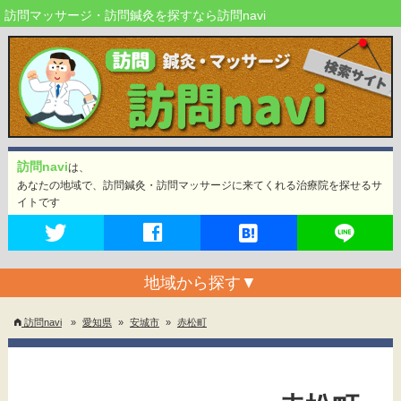
訪問マッサージ・訪問鍼灸を探すなら訪問navi
訪問navi
は、
あなたの地域で、訪問鍼灸・訪問マッサージに来てくれる治療院を探せるサ
イトです
地域から探す
▼
訪問navi
»
愛知県
»
安城市
»
赤松町