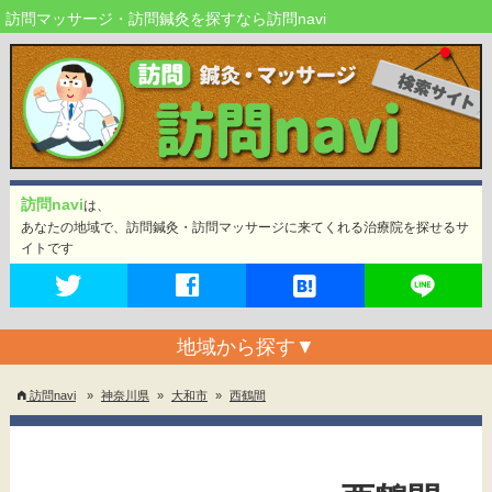
訪問マッサージ・訪問鍼灸を探すなら訪問navi
訪問navi
は、
あなたの地域で、訪問鍼灸・訪問マッサージに来てくれる治療院を探せるサ
イトです
地域から探す
▼
訪問navi
»
神奈川県
»
大和市
»
西鶴間