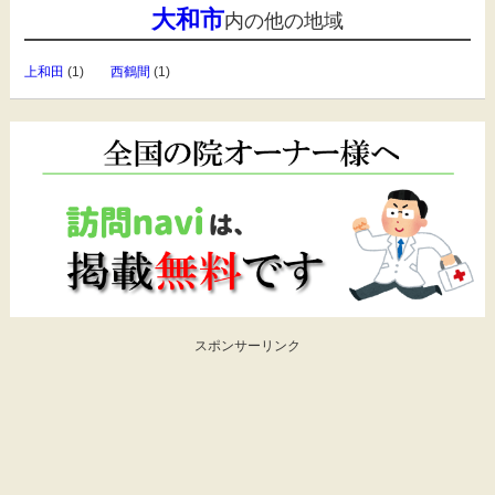
大和市
内の他の地域
上和田
(1)
西鶴間
(1)
スポンサーリンク