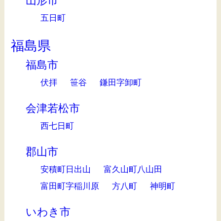
山形市
五日町
福島県
福島市
伏拝
笹谷
鎌田字卸町
会津若松市
西七日町
郡山市
安積町日出山
富久山町八山田
富田町字稲川原
方八町
神明町
いわき市