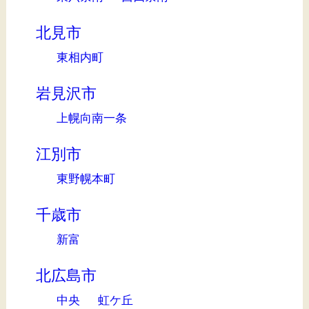
北見市
東相内町
岩見沢市
上幌向南一条
江別市
東野幌本町
千歳市
新富
北広島市
中央
虹ケ丘