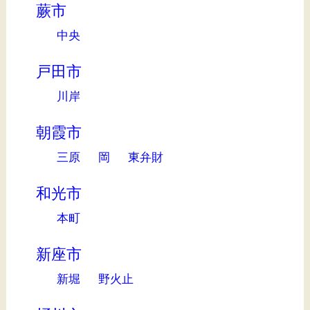
蕨市
中央
戸田市
川岸
朝霞市
三原
岡
東弁財
和光市
本町
新座市
新堀
野火止