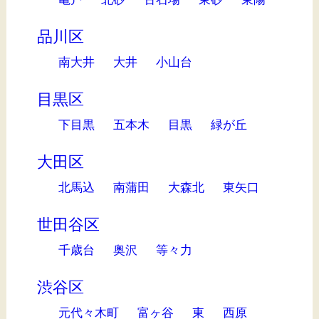
品川区
南大井
大井
小山台
目黒区
下目黒
五本木
目黒
緑が丘
大田区
北馬込
南蒲田
大森北
東矢口
世田谷区
千歳台
奥沢
等々力
渋谷区
元代々木町
富ヶ谷
東
西原