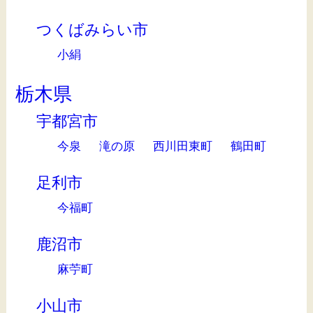
つくばみらい市
小絹
栃木県
宇都宮市
今泉
滝の原
西川田東町
鶴田町
足利市
今福町
鹿沼市
麻苧町
小山市