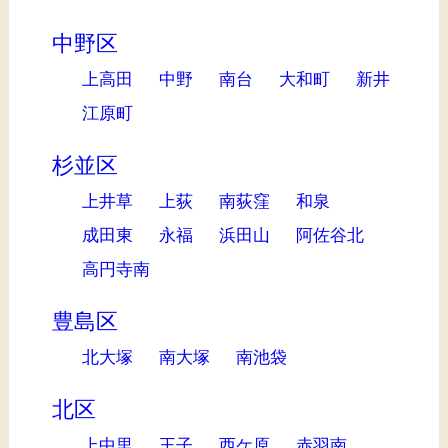
中野区
上高田
中野
南台
大和町
新井
江原町
杉並区
上井草
上荻
南荻窪
和泉
成田東
永福
浜田山
阿佐谷北
高円寺南
豊島区
北大塚
南大塚
南池袋
北区
上中里
王子
西ケ原
赤羽南