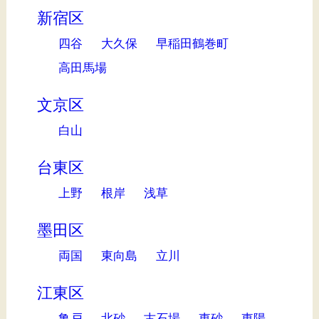
新宿区
四谷
大久保
早稲田鶴巻町
高田馬場
文京区
白山
台東区
上野
根岸
浅草
墨田区
両国
東向島
立川
江東区
亀戸
北砂
古石場
東砂
東陽