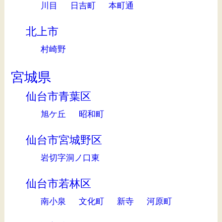
川目
日吉町
本町通
北上市
村崎野
宮城県
仙台市青葉区
旭ケ丘
昭和町
仙台市宮城野区
岩切字洞ノ口東
仙台市若林区
南小泉
文化町
新寺
河原町