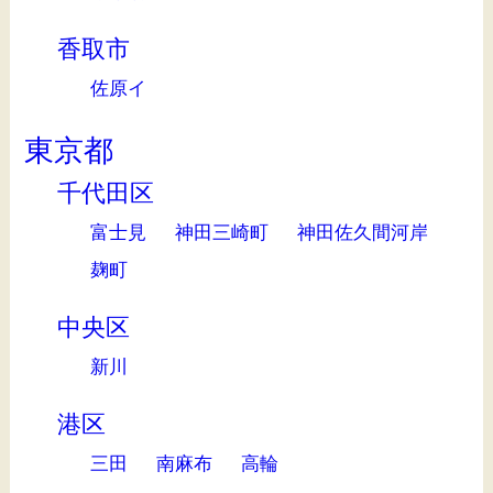
香取市
佐原イ
東京都
千代田区
富士見
神田三崎町
神田佐久間河岸
麹町
中央区
新川
港区
三田
南麻布
高輪