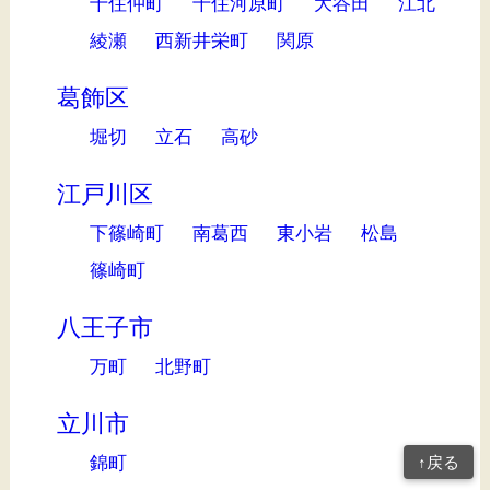
千住仲町
千住河原町
大谷田
江北
綾瀬
西新井栄町
関原
葛飾区
堀切
立石
高砂
江戸川区
下篠崎町
南葛西
東小岩
松島
篠崎町
八王子市
万町
北野町
立川市
錦町
↑戻る