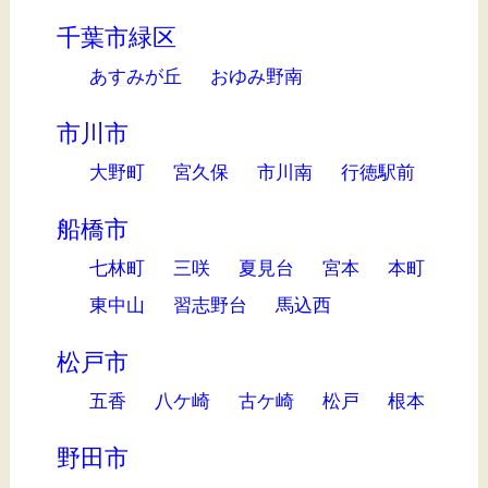
千葉市緑区
あすみが丘
おゆみ野南
市川市
大野町
宮久保
市川南
行徳駅前
船橋市
七林町
三咲
夏見台
宮本
本町
東中山
習志野台
馬込西
松戸市
五香
八ケ崎
古ケ崎
松戸
根本
野田市