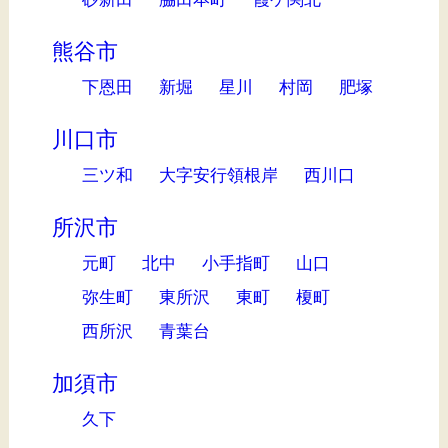
熊谷市
下恩田
新堀
星川
村岡
肥塚
川口市
三ツ和
大字安行領根岸
西川口
所沢市
元町
北中
小手指町
山口
弥生町
東所沢
東町
榎町
西所沢
青葉台
加須市
久下