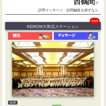
西鶴間
で
訪問マッサージ・訪問鍼灸を探すなら
西鶴間
KEiROW大和北ステーション
住所