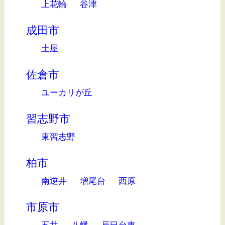
上花輪
谷津
成田市
土屋
佐倉市
ユーカリが丘
習志野市
東習志野
柏市
南逆井
増尾台
西原
市原市
五井
八幡
辰巳台東