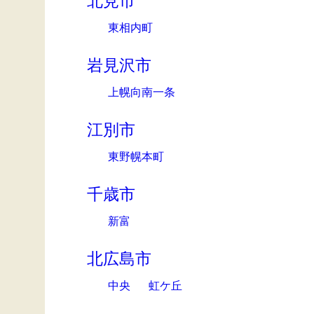
北見市
東相内町
岩見沢市
上幌向南一条
江別市
東野幌本町
千歳市
新富
北広島市
中央
虹ケ丘