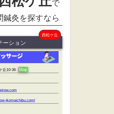
西松ケ丘
で
問鍼灸を探すなら
西松ケ丘
ステーション
Map
10-36
eirow.com
irow-ikomaichibu.com/