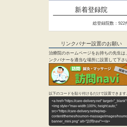
新着登録院
総登録院数：922
リンクバナー設置のお願い
治療院のホームページをお持ちの先生は
ンクバナーを適当な場所に設置して下さ
以下のコードを貼り付けるだけで設置できます
<a href="https://care-delivery.net" target="_blank"
<img style="max-width:100%; height:auto;"
src="https://care-delivery.net/wp/wp-
content/themes/houmon-massage/images/houm
banner_mini.png" alt="訪問navi"></a>