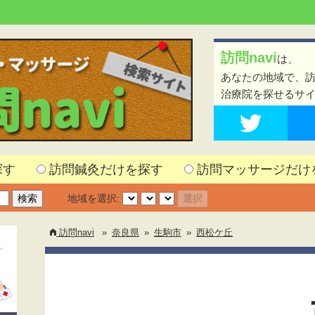
訪問navi
は、
あなたの地域で、
治療院を探せるサ
探す
訪問鍼灸だけを探す
訪問マッサージだけ
地域を選択:
訪問navi
»
奈良県
»
生駒市
»
西松ケ丘