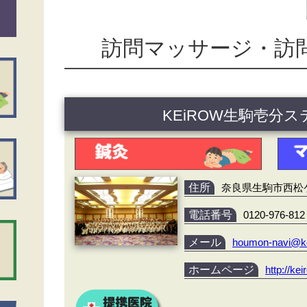
訪問マッサージ・訪
KEiROW生駒壱分
住所
奈良県生駒市西松ケ丘
電話番号
0120-976-812
メール
houmon-navi@k
ホームページ
http://ke