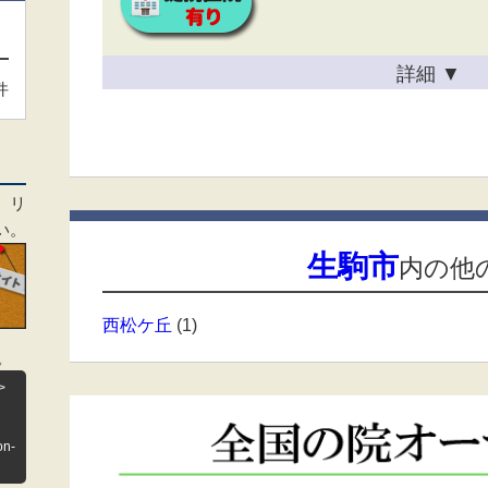
詳細
▼
件
、リ
い。
生駒市
内の他
西松ケ丘
(1)
。
>
on-