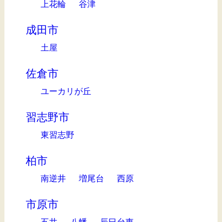
上花輪
谷津
成田市
土屋
佐倉市
ユーカリが丘
習志野市
東習志野
柏市
南逆井
増尾台
西原
市原市
五井
八幡
辰巳台東