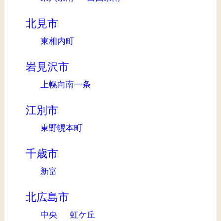
北見市
東相内町
岩見沢市
上幌向南一条
江別市
東野幌本町
千歳市
新富
北広島市
中央
虹ケ丘