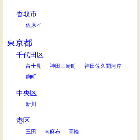
香取市
佐原イ
東京都
千代田区
富士見
神田三崎町
神田佐久間河岸
麹町
中央区
新川
港区
三田
南麻布
高輪