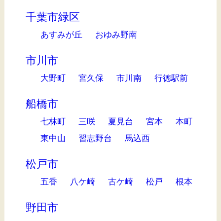
千葉市緑区
あすみが丘
おゆみ野南
市川市
大野町
宮久保
市川南
行徳駅前
船橋市
七林町
三咲
夏見台
宮本
本町
東中山
習志野台
馬込西
松戸市
五香
八ケ崎
古ケ崎
松戸
根本
野田市