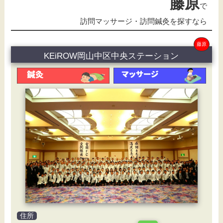
藤原
で
訪問マッサージ・訪問鍼灸を探すなら
藤原
KEiROW岡山中区中央ステーション
住所