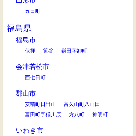
山形市
五日町
福島県
福島市
伏拝
笹谷
鎌田字卸町
会津若松市
西七日町
郡山市
安積町日出山
富久山町八山田
富田町字稲川原
方八町
神明町
いわき市