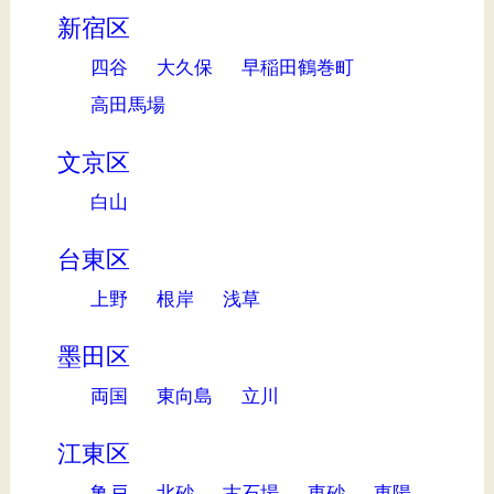
新宿区
四谷
大久保
早稲田鶴巻町
高田馬場
文京区
白山
台東区
上野
根岸
浅草
墨田区
両国
東向島
立川
江東区
亀戸
北砂
古石場
東砂
東陽