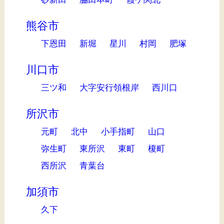
熊谷市
下恩田
新堀
星川
村岡
肥塚
川口市
三ツ和
大字安行領根岸
西川口
所沢市
元町
北中
小手指町
山口
弥生町
東所沢
東町
榎町
西所沢
青葉台
加須市
久下