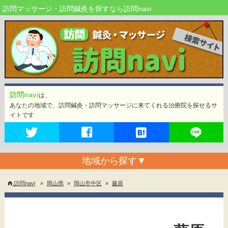
訪問マッサージ・訪問鍼灸を探すなら訪問navi
訪問navi
は、
あなたの地域で、訪問鍼灸・訪問マッサージに来てくれる治療院を探せるサ
イトです
地域から探す
▼
訪問navi
»
岡山県
»
岡山市中区
»
藤原