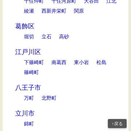
千住仲町
千住河原町
大谷田
江北
綾瀬
西新井栄町
関原
葛飾区
堀切
立石
高砂
江戸川区
下篠崎町
南葛西
東小岩
松島
篠崎町
八王子市
万町
北野町
立川市
錦町
↑戻る