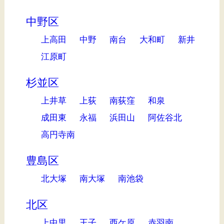
中野区
上高田
中野
南台
大和町
新井
江原町
杉並区
上井草
上荻
南荻窪
和泉
成田東
永福
浜田山
阿佐谷北
高円寺南
豊島区
北大塚
南大塚
南池袋
北区
上中里
王子
西ケ原
赤羽南