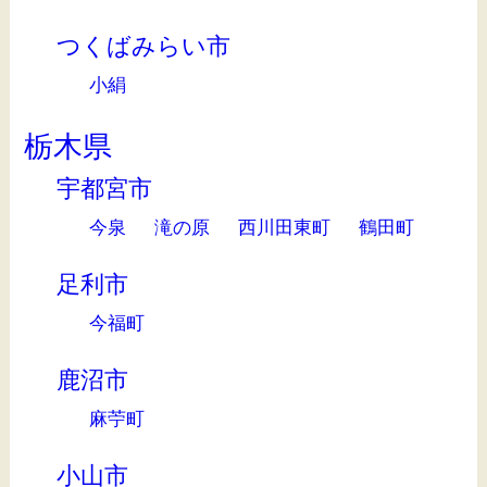
つくばみらい市
小絹
栃木県
宇都宮市
今泉
滝の原
西川田東町
鶴田町
足利市
今福町
鹿沼市
麻苧町
小山市