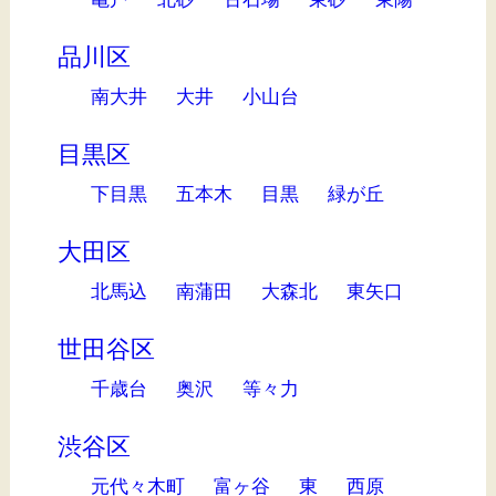
品川区
南大井
大井
小山台
目黒区
下目黒
五本木
目黒
緑が丘
大田区
北馬込
南蒲田
大森北
東矢口
世田谷区
千歳台
奥沢
等々力
渋谷区
元代々木町
富ヶ谷
東
西原