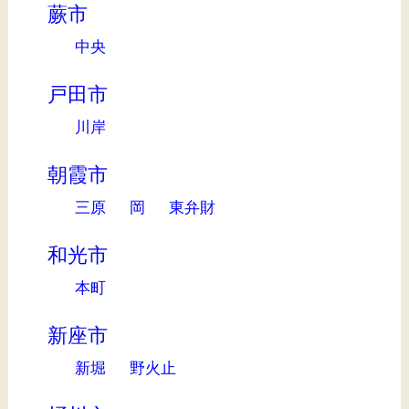
蕨市
中央
戸田市
川岸
朝霞市
三原
岡
東弁財
和光市
本町
新座市
新堀
野火止