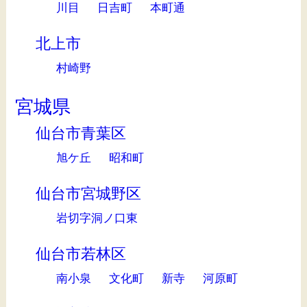
川目
日吉町
本町通
北上市
村崎野
宮城県
仙台市青葉区
旭ケ丘
昭和町
仙台市宮城野区
岩切字洞ノ口東
仙台市若林区
南小泉
文化町
新寺
河原町