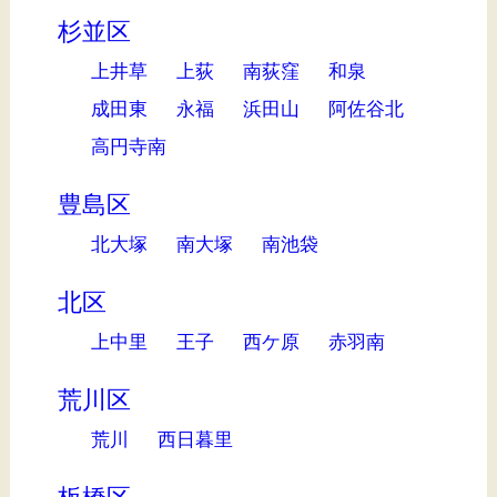
杉並区
上井草
上荻
南荻窪
和泉
成田東
永福
浜田山
阿佐谷北
高円寺南
豊島区
北大塚
南大塚
南池袋
北区
上中里
王子
西ケ原
赤羽南
荒川区
荒川
西日暮里