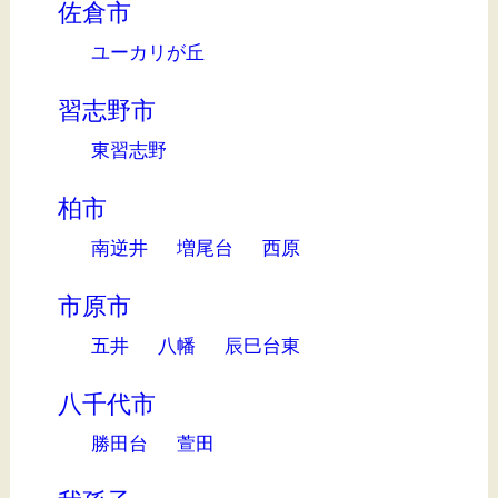
佐倉市
ユーカリが丘
習志野市
東習志野
柏市
南逆井
増尾台
西原
市原市
五井
八幡
辰巳台東
八千代市
勝田台
萱田