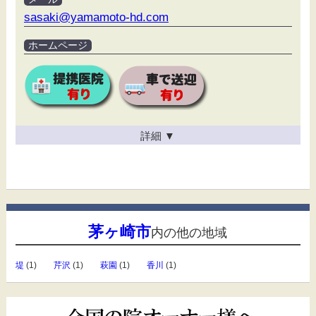
sasaki@yamamoto-hd.com
ホームページ
詳細
▼
茅ヶ崎市
内の他の地域
堤
(1)
芹沢
(1)
萩園
(1)
香川
(1)