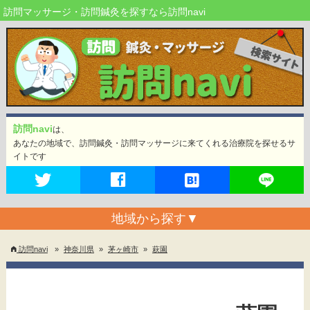
訪問マッサージ・訪問鍼灸を探すなら訪問navi
訪問navi
は、
あなたの地域で、訪問鍼灸・訪問マッサージに来てくれる治療院を探せるサ
イトです
地域から探す
▼
訪問navi
»
神奈川県
»
茅ヶ崎市
»
萩園