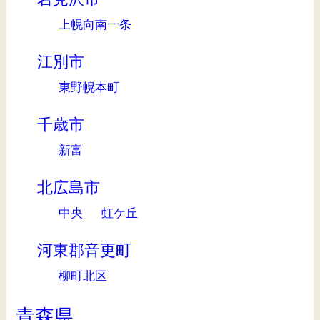
上幌向南一条
江別市
東野幌本町
千歳市
新富
北広島市
中央
虹ケ丘
河東郡音更町
柳町北区
青森県