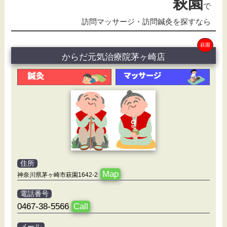
萩園
で
訪問マッサージ・訪問鍼灸を探すなら
萩園
からだ元気治療院茅ヶ崎店
住所
Map
神奈川県茅ヶ崎市萩園1642-2
電話番号
0467-38-5566
Call
メール