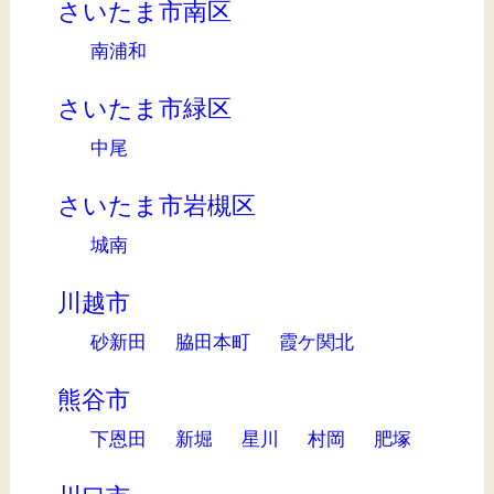
さいたま市南区
南浦和
さいたま市緑区
中尾
さいたま市岩槻区
城南
川越市
砂新田
脇田本町
霞ケ関北
熊谷市
下恩田
新堀
星川
村岡
肥塚