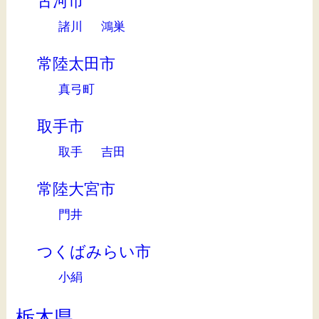
古河市
諸川
鴻巣
常陸太田市
真弓町
取手市
取手
吉田
常陸大宮市
門井
つくばみらい市
小絹
栃木県