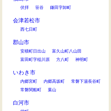
伏拝
笹谷
鎌田字卸町
会津若松市
西七日町
郡山市
安積町日出山
富久山町八山田
富田町字稲川原
方八町
神明町
いわき市
内郷宮町
内郷高坂町
常磐下湯長谷町
常磐関船町
葉山
白河市