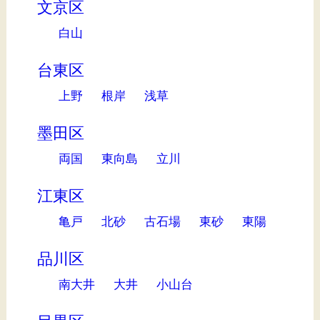
文京区
白山
台東区
上野
根岸
浅草
墨田区
両国
東向島
立川
江東区
亀戸
北砂
古石場
東砂
東陽
品川区
南大井
大井
小山台