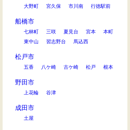
大野町
宮久保
市川南
行徳駅前
船橋市
七林町
三咲
夏見台
宮本
本町
東中山
習志野台
馬込西
松戸市
五香
八ケ崎
古ケ崎
松戸
根本
野田市
上花輪
谷津
成田市
土屋