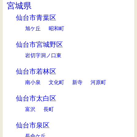
宮城県
仙台市青葉区
旭ケ丘
昭和町
仙台市宮城野区
岩切字洞ノ口東
仙台市若林区
南小泉
文化町
新寺
河原町
仙台市太白区
富沢
長町
仙台市泉区
長命ケ丘