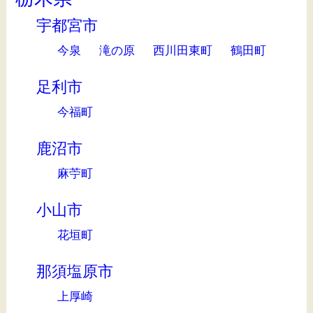
宇都宮市
今泉
滝の原
西川田東町
鶴田町
足利市
今福町
鹿沼市
麻苧町
小山市
花垣町
那須塩原市
上厚崎