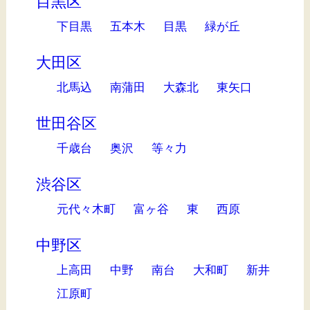
目黒区
下目黒
五本木
目黒
緑が丘
大田区
北馬込
南蒲田
大森北
東矢口
世田谷区
千歳台
奥沢
等々力
渋谷区
元代々木町
富ヶ谷
東
西原
中野区
上高田
中野
南台
大和町
新井
江原町