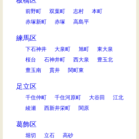
板橋区
前野町
双葉町
志村
本町
赤塚新町
赤塚
高島平
練馬区
下石神井
大泉町
旭町
東大泉
桜台
石神井町
西大泉
豊玉北
豊玉南
貫井
関町東
足立区
千住仲町
千住河原町
大谷田
江北
綾瀬
西新井栄町
関原
葛飾区
堀切
立石
高砂