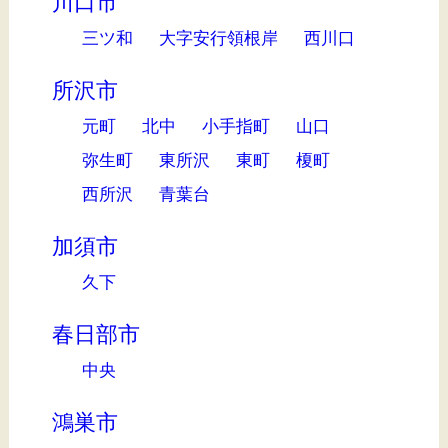
川口市
三ツ和
大字安行領根岸
西川口
所沢市
元町
北中
小手指町
山口
弥生町
東所沢
東町
榎町
西所沢
青葉台
加須市
久下
春日部市
中央
鴻巣市