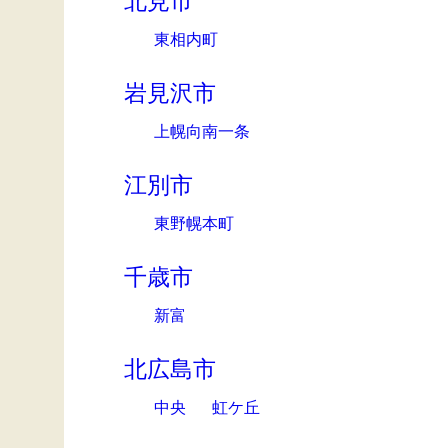
北見市
東相内町
岩見沢市
上幌向南一条
江別市
東野幌本町
千歳市
新富
北広島市
中央
虹ケ丘