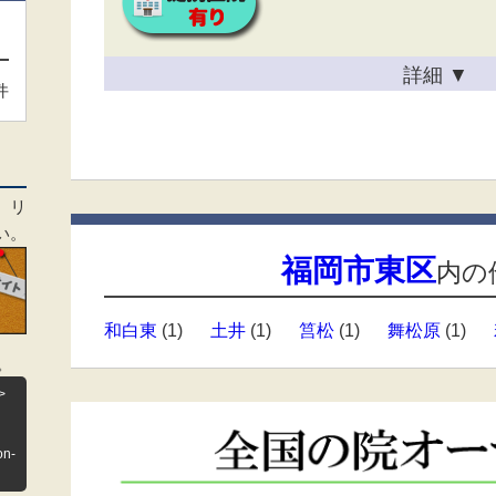
詳細
▼
件
、リ
い。
福岡市東区
内の
和白東
(1)
土井
(1)
筥松
(1)
舞松原
(1)
。
>
on-