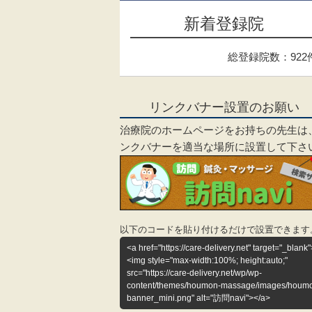
新着登録院
総登録院数：922
リンクバナー設置のお願い
治療院のホームページをお持ちの先生は
ンクバナーを適当な場所に設置して下さ
以下のコードを貼り付けるだけで設置できます
<a href="https://care-delivery.net" target="_blank"
<img style="max-width:100%; height:auto;"
src="https://care-delivery.net/wp/wp-
content/themes/houmon-massage/images/houm
banner_mini.png" alt="訪問navi"></a>