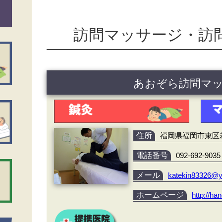
訪問マッサージ・訪
あおぞら訪問マ
住所
福岡県福岡市東区若宮4
電話番号
092-692-9035
メール
katekin83326@y
ホームページ
http://h