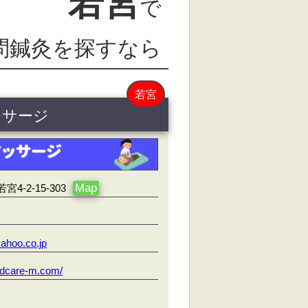
若宮
で
問鍼灸を探すなら
若宮
ッサージ
Map
-2-15-303
ahoo.co.jp
andcare-m.com/