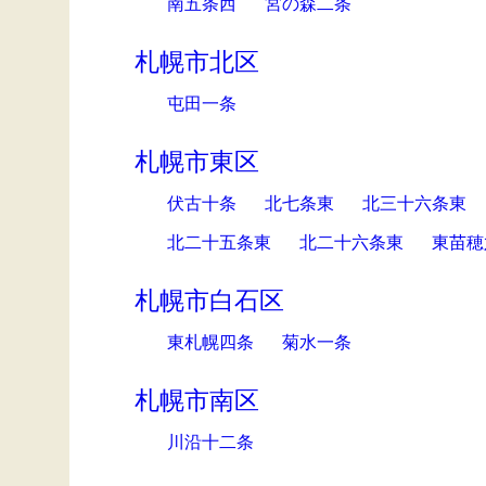
南五条西
宮の森二条
札幌市北区
屯田一条
札幌市東区
伏古十条
北七条東
北三十六条東
北二十五条東
北二十六条東
東苗穂
札幌市白石区
東札幌四条
菊水一条
札幌市南区
川沿十二条