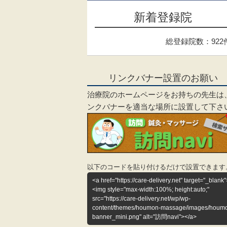
新着登録院
総登録院数：922
リンクバナー設置のお願い
治療院のホームページをお持ちの先生は
ンクバナーを適当な場所に設置して下さ
以下のコードを貼り付けるだけで設置できます
<a href="https://care-delivery.net" target="_blank"
<img style="max-width:100%; height:auto;"
src="https://care-delivery.net/wp/wp-
content/themes/houmon-massage/images/houm
banner_mini.png" alt="訪問navi"></a>