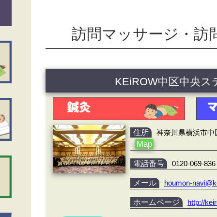
訪問マッサージ・訪
KEiROW中区中央
住所
神奈川県横浜市中区翁
Map
電話番号
0120-069-836
メール
houmon-navi@k
ホームページ
http://k