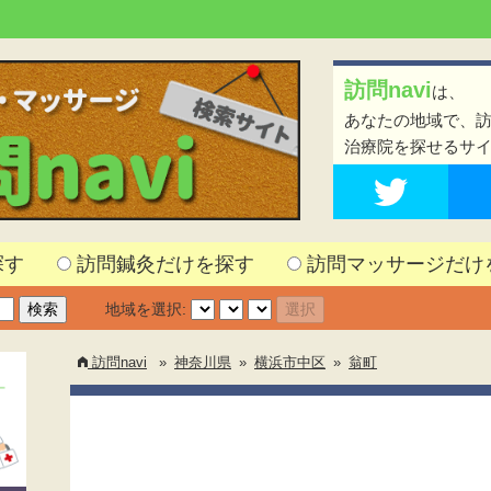
訪問navi
は、
あなたの地域で、
治療院を探せるサ
探す
訪問鍼灸だけを探す
訪問マッサージだけ
地域を選択:
訪問navi
»
神奈川県
»
横浜市中区
»
翁町