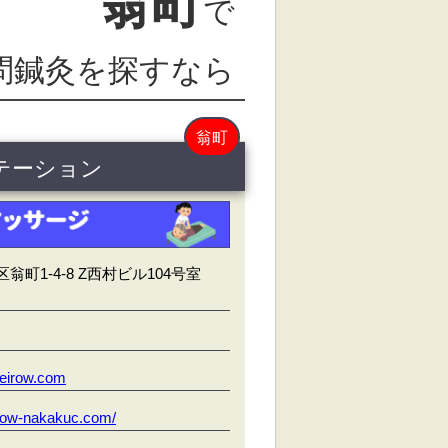
翁町
で
問鍼灸を探すなら
翁町
ステーション
町1-4-8 Z西村ビル104号室
eirow.com
eirow-nakakuc.com/