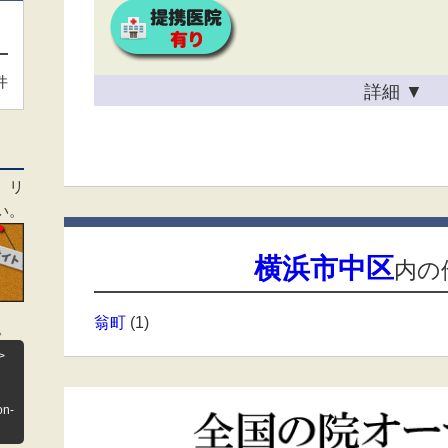
件
詳細
▼
、リ
い。
横浜市中区
内の
翁町
(1)
。
>
on-