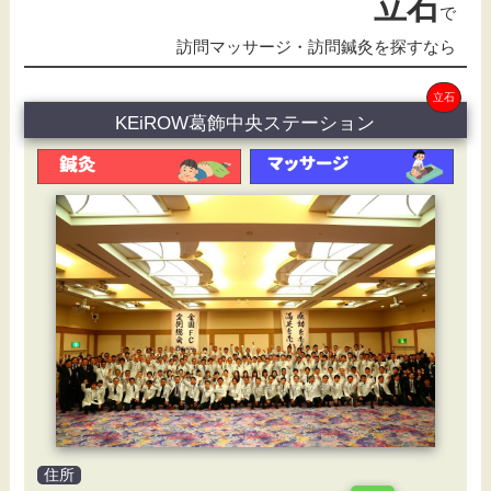
立石
で
訪問マッサージ・訪問鍼灸を探すなら
立石
KEiROW葛飾中央ステーション
住所