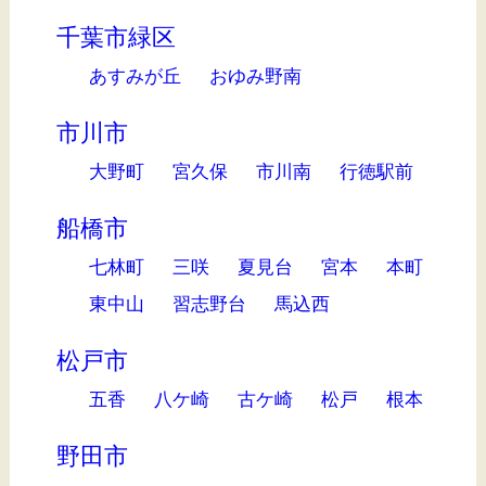
千葉市緑区
あすみが丘
おゆみ野南
市川市
大野町
宮久保
市川南
行徳駅前
船橋市
七林町
三咲
夏見台
宮本
本町
東中山
習志野台
馬込西
松戸市
五香
八ケ崎
古ケ崎
松戸
根本
野田市