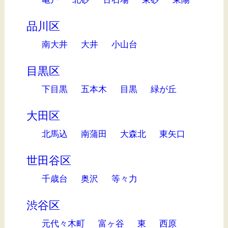
品川区
南大井
大井
小山台
目黒区
下目黒
五本木
目黒
緑が丘
大田区
北馬込
南蒲田
大森北
東矢口
世田谷区
千歳台
奥沢
等々力
渋谷区
元代々木町
富ヶ谷
東
西原