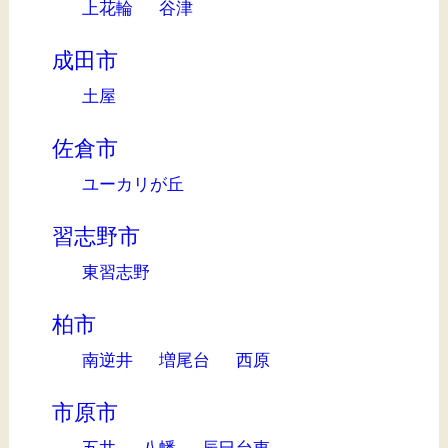
上花輪
谷津
成田市
土屋
佐倉市
ユーカリが丘
習志野市
東習志野
柏市
南逆井
増尾台
西原
市原市
五井
八幡
辰巳台東