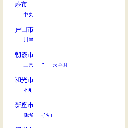
蕨市
中央
戸田市
川岸
朝霞市
三原
岡
東弁財
和光市
本町
新座市
新堀
野火止