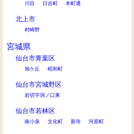
川目
日吉町
本町通
北上市
村崎野
宮城県
仙台市青葉区
旭ケ丘
昭和町
仙台市宮城野区
岩切字洞ノ口東
仙台市若林区
南小泉
文化町
新寺
河原町