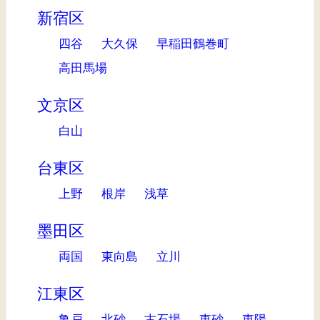
新宿区
四谷
大久保
早稲田鶴巻町
高田馬場
文京区
白山
台東区
上野
根岸
浅草
墨田区
両国
東向島
立川
江東区
亀戸
北砂
古石場
東砂
東陽