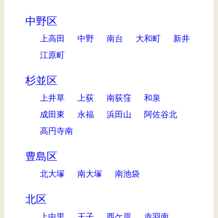
中野区
上高田
中野
南台
大和町
新井
江原町
杉並区
上井草
上荻
南荻窪
和泉
成田東
永福
浜田山
阿佐谷北
高円寺南
豊島区
北大塚
南大塚
南池袋
北区
上中里
王子
西ケ原
赤羽南