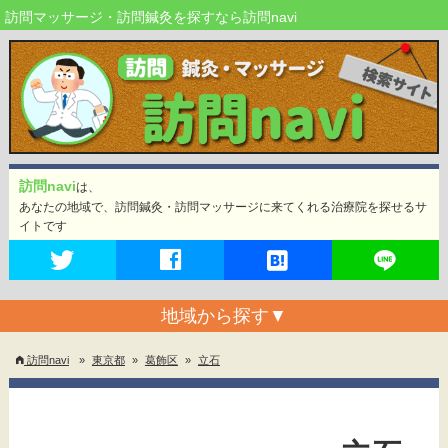
訪問マッサージ・訪問鍼灸を探すなら訪問navi
訪問navi
は、
あなたの地域で、訪問鍼灸・訪問マッサージに来てくれる治療院を探せるサ
イトです
地域から探す
▼
訪問navi
»
東京都
»
葛飾区
»
立石