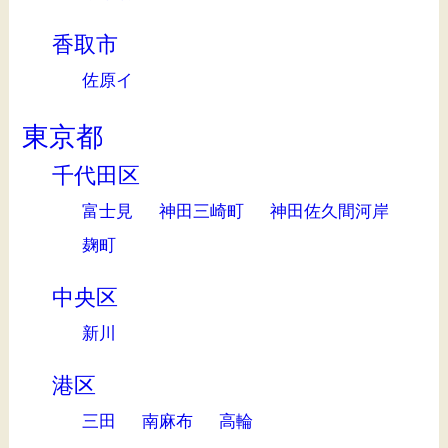
香取市
佐原イ
東京都
千代田区
富士見
神田三崎町
神田佐久間河岸
麹町
中央区
新川
港区
三田
南麻布
高輪