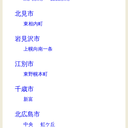
北見市
東相内町
岩見沢市
上幌向南一条
江別市
東野幌本町
千歳市
新富
北広島市
中央
虹ケ丘