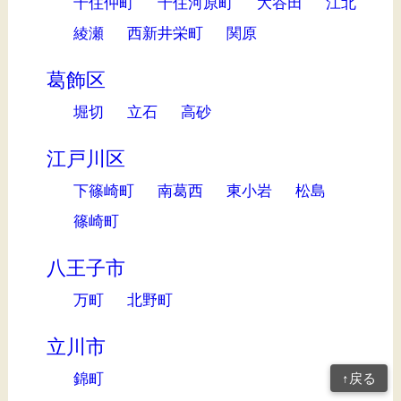
千住仲町
千住河原町
大谷田
江北
綾瀬
西新井栄町
関原
葛飾区
堀切
立石
高砂
江戸川区
下篠崎町
南葛西
東小岩
松島
篠崎町
八王子市
万町
北野町
立川市
錦町
↑戻る