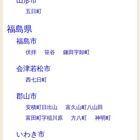
山形市
五日町
福島県
福島市
伏拝
笹谷
鎌田字卸町
会津若松市
西七日町
郡山市
安積町日出山
富久山町八山田
富田町字稲川原
方八町
神明町
いわき市