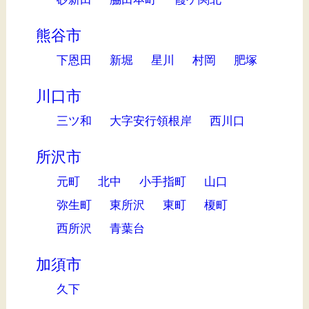
熊谷市
下恩田
新堀
星川
村岡
肥塚
川口市
三ツ和
大字安行領根岸
西川口
所沢市
元町
北中
小手指町
山口
弥生町
東所沢
東町
榎町
西所沢
青葉台
加須市
久下