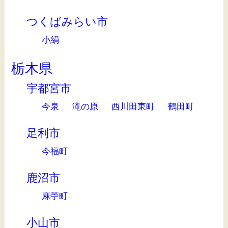
つくばみらい市
小絹
栃木県
宇都宮市
今泉
滝の原
西川田東町
鶴田町
足利市
今福町
鹿沼市
麻苧町
小山市