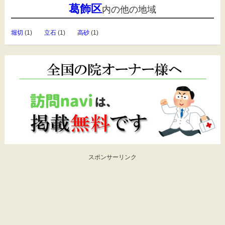
葛飾区
内の他の地域
堀切
(1)
立石
(1)
高砂
(1)
スポンサーリンク