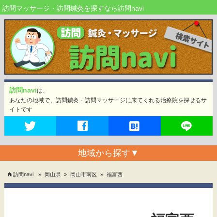
訪問マッサージ・訪問鍼灸を探すなら訪問navi
訪問navi
は、
あなたの地域で、訪問鍼灸・訪問マッサージに来てくれる治療院を探せるサ
イトです
地域から探す
▼
訪問navi
»
岡山県
»
岡山市南区
»
福富西