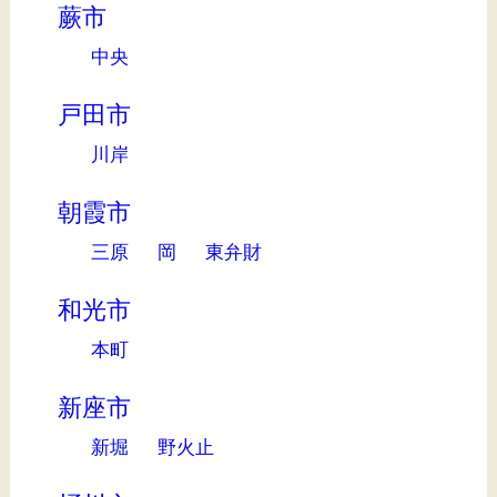
蕨市
中央
戸田市
川岸
朝霞市
三原
岡
東弁財
和光市
本町
新座市
新堀
野火止