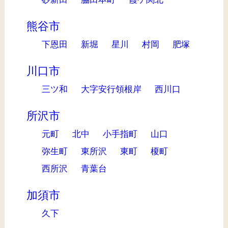
熊谷市
下恩田
新堀
星川
村岡
肥塚
川口市
三ツ和
大字安行領根岸
西川口
所沢市
元町
北中
小手指町
山口
弥生町
東所沢
東町
榎町
西所沢
青葉台
加須市
久下