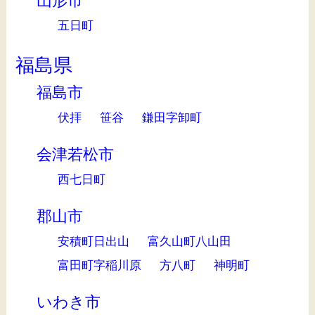
山形市
五日町
福島県
福島市
伏拝
笹谷
鎌田字卸町
会津若松市
西七日町
郡山市
安積町日出山
富久山町八山田
富田町字稲川原
方八町
神明町
いわき市