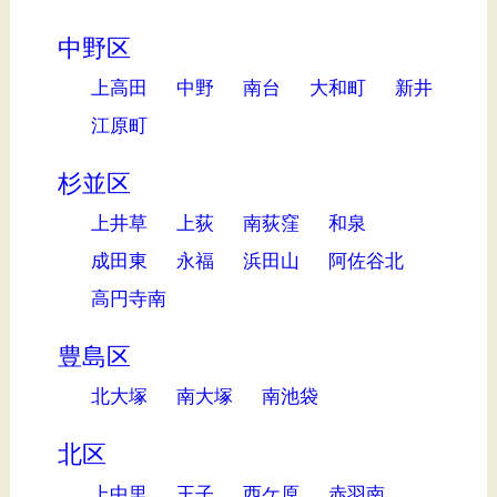
中野区
上高田
中野
南台
大和町
新井
江原町
杉並区
上井草
上荻
南荻窪
和泉
成田東
永福
浜田山
阿佐谷北
高円寺南
豊島区
北大塚
南大塚
南池袋
北区
上中里
王子
西ケ原
赤羽南