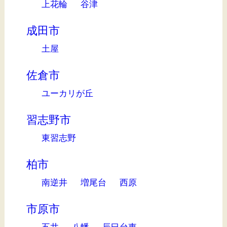
上花輪
谷津
成田市
土屋
佐倉市
ユーカリが丘
習志野市
東習志野
柏市
南逆井
増尾台
西原
市原市
五井
八幡
辰巳台東