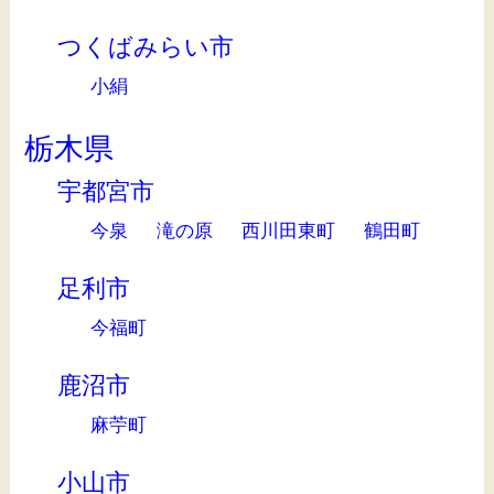
つくばみらい市
小絹
栃木県
宇都宮市
今泉
滝の原
西川田東町
鶴田町
足利市
今福町
鹿沼市
麻苧町
小山市