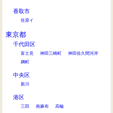
香取市
佐原イ
東京都
千代田区
富士見
神田三崎町
神田佐久間河岸
麹町
中央区
新川
港区
三田
南麻布
高輪