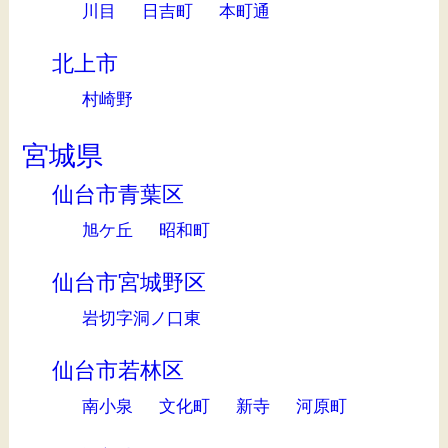
川目
日吉町
本町通
北上市
村崎野
宮城県
仙台市青葉区
旭ケ丘
昭和町
仙台市宮城野区
岩切字洞ノ口東
仙台市若林区
南小泉
文化町
新寺
河原町