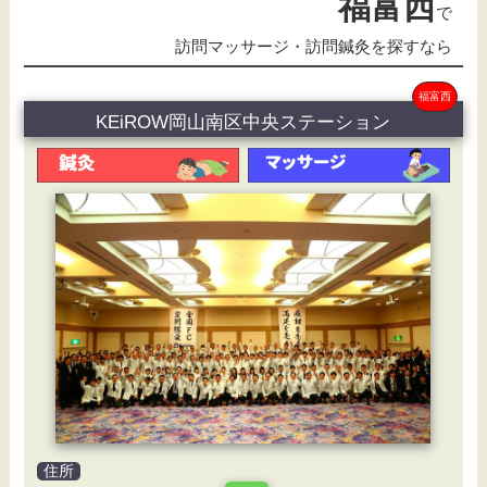
福富西
で
訪問マッサージ・訪問鍼灸を探すなら
福富西
KEiROW岡山南区中央ステーション
住所