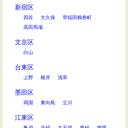
新宿区
四谷
大久保
早稲田鶴巻町
高田馬場
文京区
白山
台東区
上野
根岸
浅草
墨田区
両国
東向島
立川
江東区
亀戸
北砂
古石場
東砂
東陽