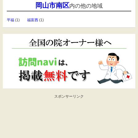
岡山市南区
内の他の地域
平福
(1)
福富西
(1)
スポンサーリンク