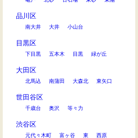
品川区
南大井
大井
小山台
目黒区
下目黒
五本木
目黒
緑が丘
大田区
北馬込
南蒲田
大森北
東矢口
世田谷区
千歳台
奥沢
等々力
渋谷区
元代々木町
富ヶ谷
東
西原