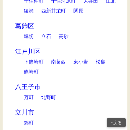
千住仲町
千住河原町
大谷田
江北
綾瀬
西新井栄町
関原
葛飾区
堀切
立石
高砂
江戸川区
下篠崎町
南葛西
東小岩
松島
篠崎町
八王子市
万町
北野町
立川市
錦町
↑戻る