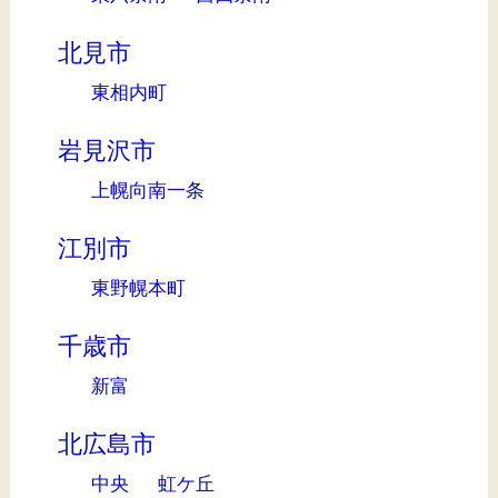
北見市
東相内町
岩見沢市
上幌向南一条
江別市
東野幌本町
千歳市
新富
北広島市
中央
虹ケ丘