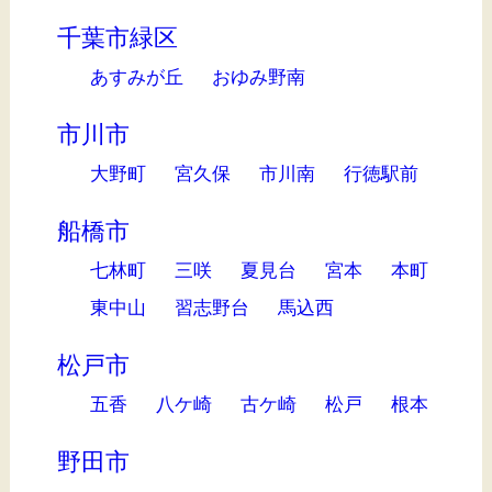
千葉市緑区
あすみが丘
おゆみ野南
市川市
大野町
宮久保
市川南
行徳駅前
船橋市
七林町
三咲
夏見台
宮本
本町
東中山
習志野台
馬込西
松戸市
五香
八ケ崎
古ケ崎
松戸
根本
野田市