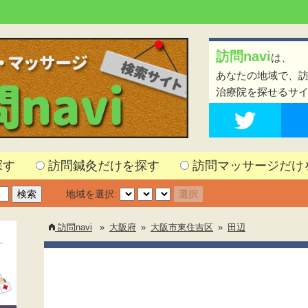
訪問navi
は、
あなたの地域で、
治療院を探せるサ
探す
訪問鍼灸だけを探す
訪問マッサージだけ
地域を選択:
訪問navi
»
大阪府
»
大阪市東住吉区
»
田辺