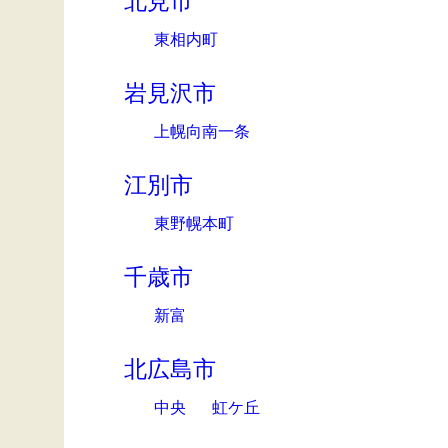
北見市
東相内町
岩見沢市
上幌向南一条
江別市
東野幌本町
千歳市
新富
北広島市
中央
虹ケ丘