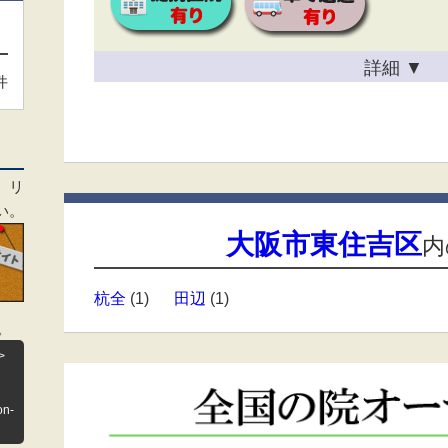
詳細
▼
件
、リ
い。
大阪市東住吉区
内
杭全
(1)
田辺
(1)
。
>
on-