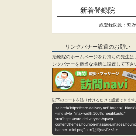
新着登録院
総登録院数：922
リンクバナー設置のお願い
治療院のホームページをお持ちの先生は
ンクバナーを適当な場所に設置して下さ
以下のコードを貼り付けるだけで設置できます
<a href="https://care-delivery.net" target="_blank"
<img style="max-width:100%; height:auto;"
src="https://care-delivery.net/wp/wp-
content/themes/houmon-massage/images/houm
banner_mini.png" alt="訪問navi"></a>