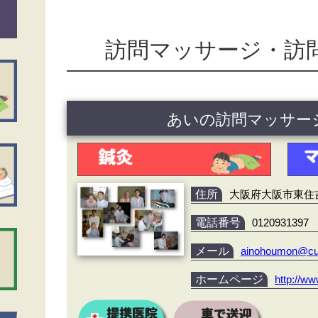
訪問マッサージ・訪
あいの訪問マッサー
住所
大阪府大阪市東住吉区
電話番号
0120931397
メール
ainohoumon@cur
ホームページ
http://w