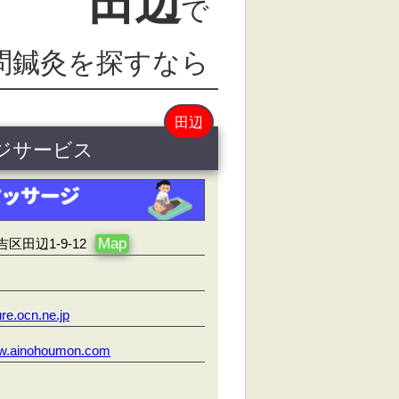
田辺
で
問鍼灸を探すなら
田辺
ジサービス
Map
田辺1-9-12
e.ocn.ne.jp
ww.ainohoumon.com