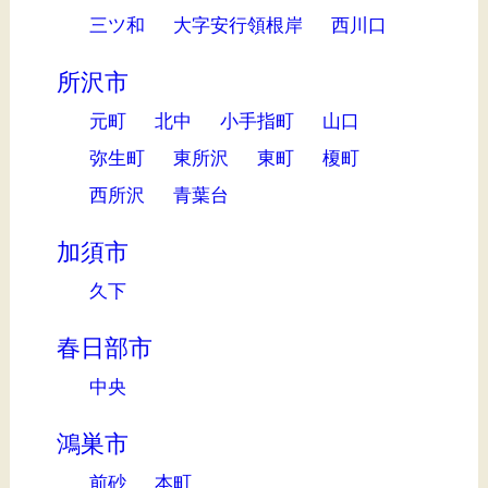
三ツ和
大字安行領根岸
西川口
所沢市
元町
北中
小手指町
山口
弥生町
東所沢
東町
榎町
西所沢
青葉台
加須市
久下
春日部市
中央
鴻巣市
前砂
本町