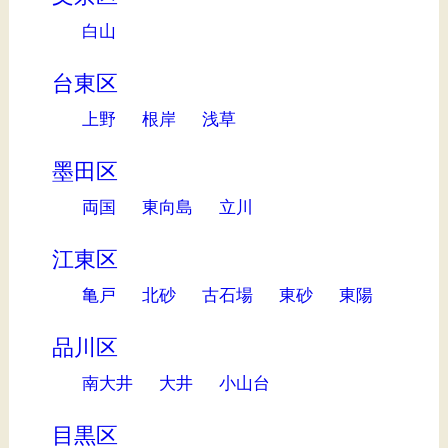
白山
台東区
上野
根岸
浅草
墨田区
両国
東向島
立川
江東区
亀戸
北砂
古石場
東砂
東陽
品川区
南大井
大井
小山台
目黒区