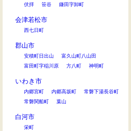
伏拝
笹谷
鎌田字卸町
会津若松市
西七日町
郡山市
安積町日出山
富久山町八山田
富田町字稲川原
方八町
神明町
いわき市
内郷宮町
内郷高坂町
常磐下湯長谷町
常磐関船町
葉山
白河市
栄町