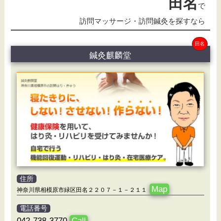
田名
で
訪問マッサージ・訪問鍼灸を探すなら
田名
鍼灸麒麟堂
住所
Map
神奈川県相模原市緑区田名２２０７－１－２１１
電話番号
042-738-3770
Call