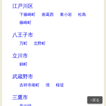
江戸川区
下篠崎町
南葛西
東小岩
松島
篠崎町
八王子市
万町
北野町
立川市
錦町
武蔵野市
吉祥寺南町
境
桜堤
三鷹市
↑戻る
井の頭