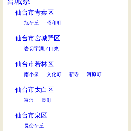
宮城県
仙台市青葉区
旭ケ丘
昭和町
仙台市宮城野区
岩切字洞ノ口東
仙台市若林区
南小泉
文化町
新寺
河原町
仙台市太白区
富沢
長町
仙台市泉区
長命ケ丘