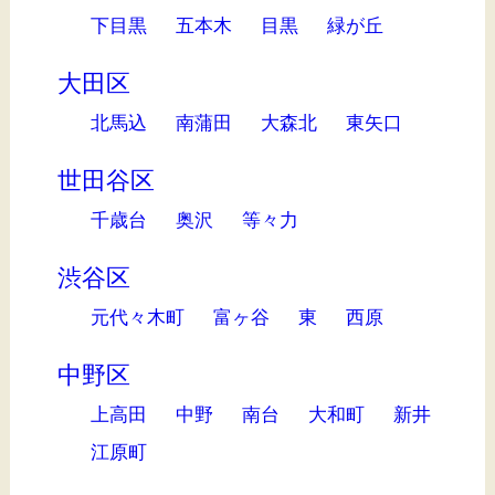
下目黒
五本木
目黒
緑が丘
大田区
北馬込
南蒲田
大森北
東矢口
世田谷区
千歳台
奥沢
等々力
渋谷区
元代々木町
富ヶ谷
東
西原
中野区
上高田
中野
南台
大和町
新井
江原町