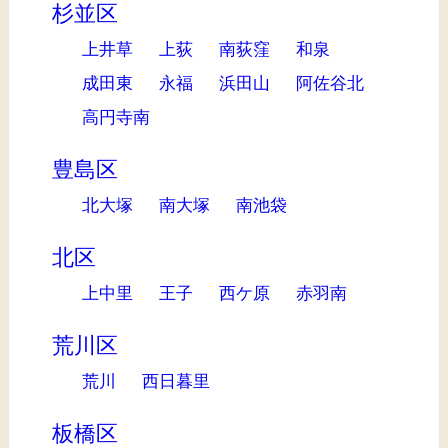
杉並区
上井草
上荻
南荻窪
和泉
成田東
永福
浜田山
阿佐谷北
高円寺南
豊島区
北大塚
南大塚
南池袋
北区
上中里
王子
西ケ原
赤羽南
荒川区
荒川
西日暮里
板橋区