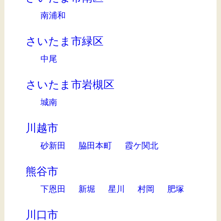
南浦和
さいたま市緑区
中尾
さいたま市岩槻区
城南
川越市
砂新田
脇田本町
霞ケ関北
熊谷市
下恩田
新堀
星川
村岡
肥塚
川口市