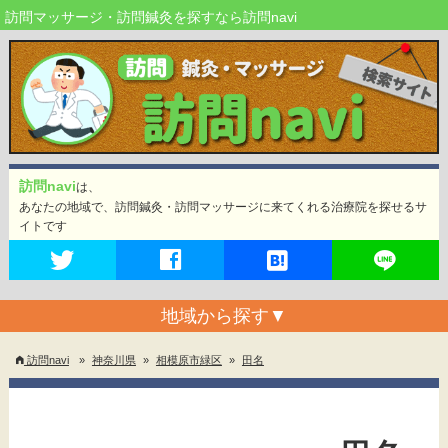
訪問マッサージ・訪問鍼灸を探すなら訪問navi
訪問navi
は、
あなたの地域で、訪問鍼灸・訪問マッサージに来てくれる治療院を探せるサ
イトです
地域から探す
▼
訪問navi
»
神奈川県
»
相模原市緑区
»
田名