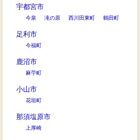
宇都宮市
今泉
滝の原
西川田東町
鶴田町
足利市
今福町
鹿沼市
麻苧町
小山市
花垣町
那須塩原市
上厚崎