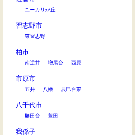
ユーカリが丘
習志野市
東習志野
柏市
南逆井
増尾台
西原
市原市
五井
八幡
辰巳台東
八千代市
勝田台
萱田
我孫子