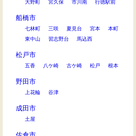
大野町
宮久保
市川南
行徳駅前
船橋市
七林町
三咲
夏見台
宮本
本町
東中山
習志野台
馬込西
松戸市
五香
八ケ崎
古ケ崎
松戸
根本
野田市
上花輪
谷津
成田市
土屋
佐倉市