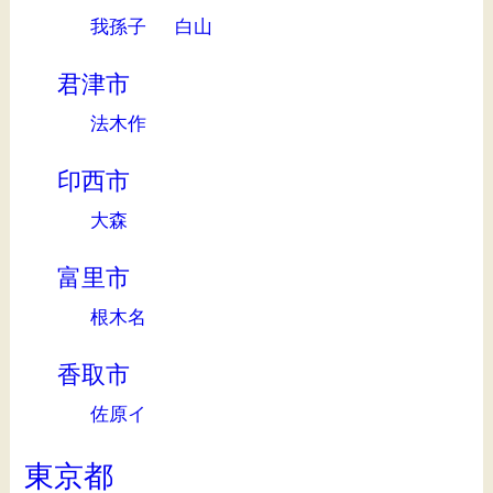
我孫子
白山
君津市
法木作
印西市
大森
富里市
根木名
香取市
佐原イ
東京都