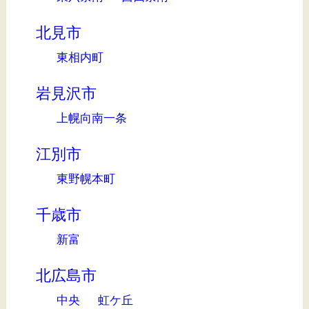
北見市
東相内町
岩見沢市
上幌向南一条
江別市
東野幌本町
千歳市
新富
北広島市
中央
虹ケ丘