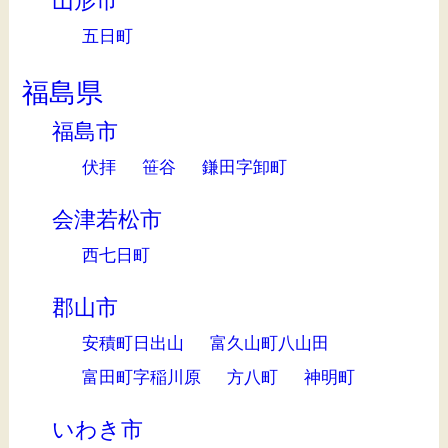
山形市
五日町
福島県
福島市
伏拝
笹谷
鎌田字卸町
会津若松市
西七日町
郡山市
安積町日出山
富久山町八山田
富田町字稲川原
方八町
神明町
いわき市