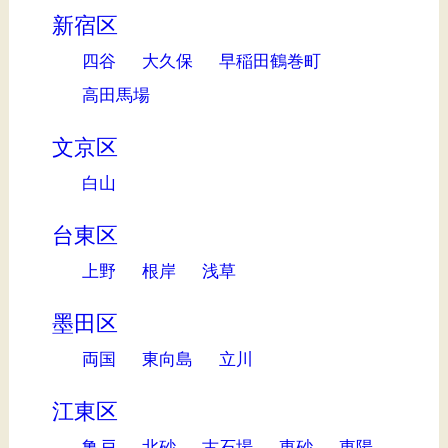
新宿区
四谷
大久保
早稲田鶴巻町
高田馬場
文京区
白山
台東区
上野
根岸
浅草
墨田区
両国
東向島
立川
江東区
亀戸
北砂
古石場
東砂
東陽