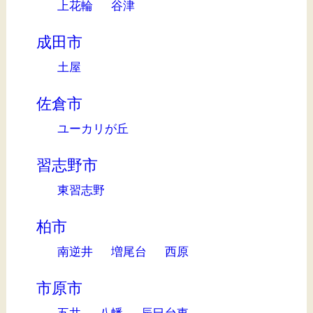
上花輪
谷津
成田市
土屋
佐倉市
ユーカリが丘
習志野市
東習志野
柏市
南逆井
増尾台
西原
市原市
五井
八幡
辰巳台東