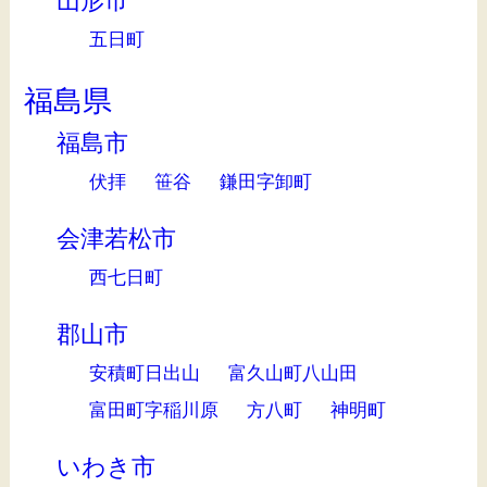
山形市
五日町
福島県
福島市
伏拝
笹谷
鎌田字卸町
会津若松市
西七日町
郡山市
安積町日出山
富久山町八山田
富田町字稲川原
方八町
神明町
いわき市