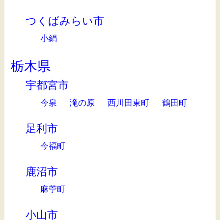
つくばみらい市
小絹
栃木県
宇都宮市
今泉
滝の原
西川田東町
鶴田町
足利市
今福町
鹿沼市
麻苧町
小山市