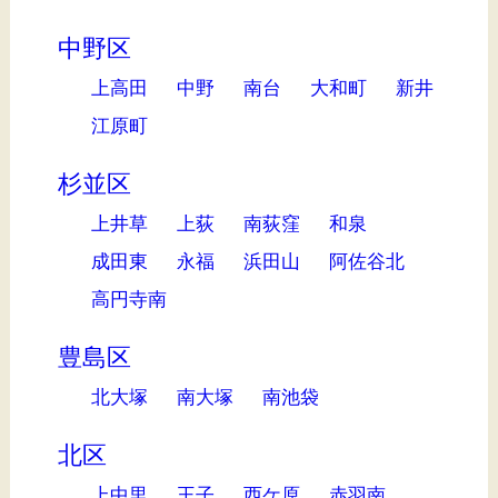
中野区
上高田
中野
南台
大和町
新井
江原町
杉並区
上井草
上荻
南荻窪
和泉
成田東
永福
浜田山
阿佐谷北
高円寺南
豊島区
北大塚
南大塚
南池袋
北区
上中里
王子
西ケ原
赤羽南