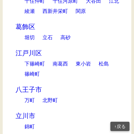
千住仲町
千住河原町
大谷田
江北
綾瀬
西新井栄町
関原
葛飾区
堀切
立石
高砂
江戸川区
下篠崎町
南葛西
東小岩
松島
篠崎町
八王子市
万町
北野町
立川市
錦町
↑戻る