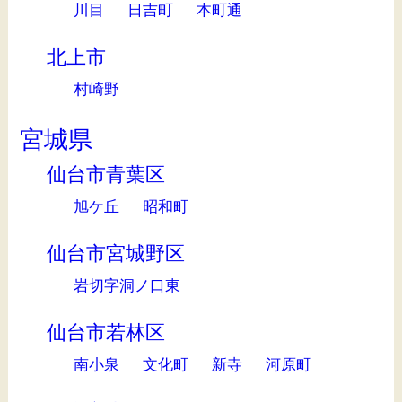
川目
日吉町
本町通
北上市
村崎野
宮城県
仙台市青葉区
旭ケ丘
昭和町
仙台市宮城野区
岩切字洞ノ口東
仙台市若林区
南小泉
文化町
新寺
河原町