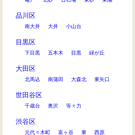
品川区
南大井
大井
小山台
目黒区
下目黒
五本木
目黒
緑が丘
大田区
北馬込
南蒲田
大森北
東矢口
世田谷区
千歳台
奥沢
等々力
渋谷区
元代々木町
富ヶ谷
東
西原