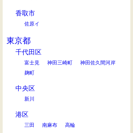
香取市
佐原イ
東京都
千代田区
富士見
神田三崎町
神田佐久間河岸
麹町
中央区
新川
港区
三田
南麻布
高輪