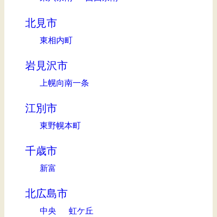
北見市
東相内町
岩見沢市
上幌向南一条
江別市
東野幌本町
千歳市
新富
北広島市
中央
虹ケ丘