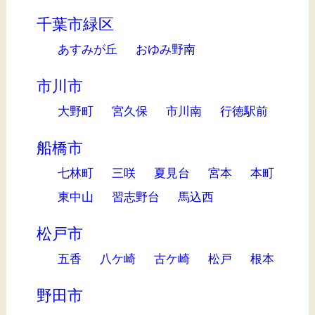
千葉市緑区
あすみが丘
おゆみ野南
市川市
大野町
宮久保
市川南
行徳駅前
船橋市
七林町
三咲
夏見台
宮本
本町
東中山
習志野台
馬込西
松戸市
五香
八ケ崎
古ケ崎
松戸
根本
野田市