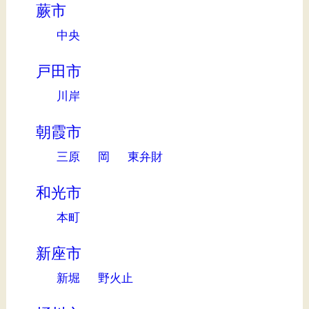
蕨市
中央
戸田市
川岸
朝霞市
三原
岡
東弁財
和光市
本町
新座市
新堀
野火止