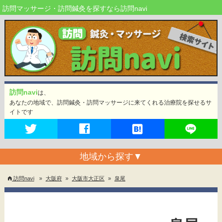
訪問マッサージ・訪問鍼灸を探すなら訪問navi
訪問navi
は、
あなたの地域で、訪問鍼灸・訪問マッサージに来てくれる治療院を探せるサ
イトです
地域から探す
▼
訪問navi
»
大阪府
»
大阪市大正区
»
泉尾