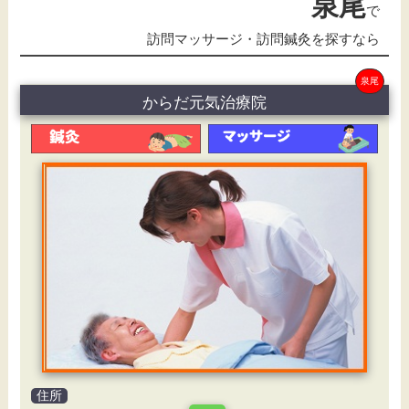
泉尾
で
訪問マッサージ・訪問鍼灸を探すなら
泉尾
からだ元気治療院
住所