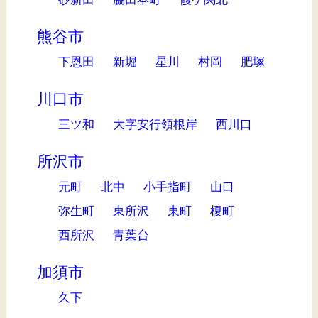
熊谷市
下恩田
新堀
星川
村岡
肥塚
川口市
三ツ和
大字安行領根岸
西川口
所沢市
元町
北中
小手指町
山口
弥生町
東所沢
東町
榎町
西所沢
青葉台
加須市
久下