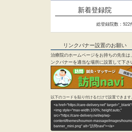
新着登録院
総登録院数：922
リンクバナー設置のお願い
治療院のホームページをお持ちの先生は
ンクバナーを適当な場所に設置して下さ
以下のコードを貼り付けるだけで設置できます
<a href="https://care-delivery.net" target="_blank"
<img style="max-width:100%; height:auto;"
src="https://care-delivery.net/wp/wp-
content/themes/houmon-massage/images/houm
banner_mini.png" alt="訪問navi"></a>