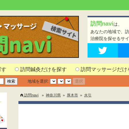
訪問navi
は、
あなたの地域で、
治療院を探せるサ
探す
訪問鍼灸だけを探す
訪問マッサージだけ
地域を選択:
訪問navi
»
神奈川県
»
厚木市
»
水引