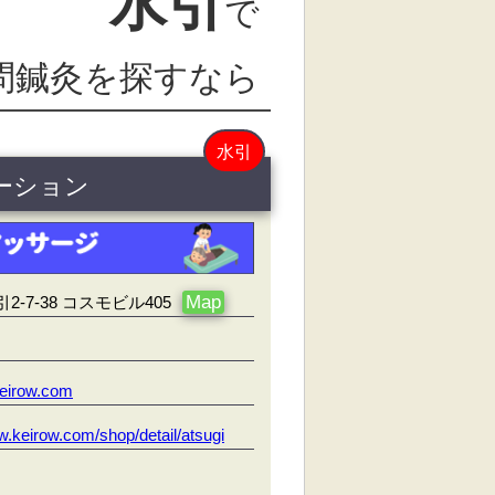
水引
で
問鍼灸を探すなら
水引
テーション
Map
-7-38 コスモビル405
eirow.com
w.keirow.com/shop/detail/atsugi