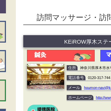
訪問マッサージ・訪
KEiROW厚木ス
住所
神奈川県厚木市水引2
電話番号
0120-317-744
メール
houmon-navi@k
ホームページ
http://ww