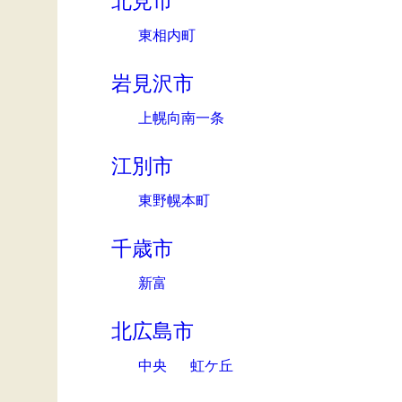
北見市
東相内町
岩見沢市
上幌向南一条
江別市
東野幌本町
千歳市
新富
北広島市
中央
虹ケ丘