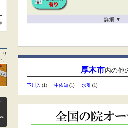
詳細
▼
件
、リ
い。
厚木市
内の他
下川入
(1)
中依知
(1)
水引
(1)
。
>
on-