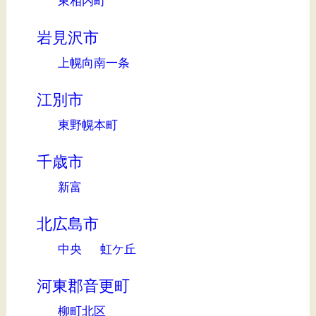
東相内町
岩見沢市
上幌向南一条
江別市
東野幌本町
千歳市
新富
北広島市
中央
虹ケ丘
河東郡音更町
柳町北区