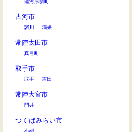
蓮河原新町
古河市
諸川
鴻巣
常陸太田市
真弓町
取手市
取手
吉田
常陸大宮市
門井
つくばみらい市
小絹