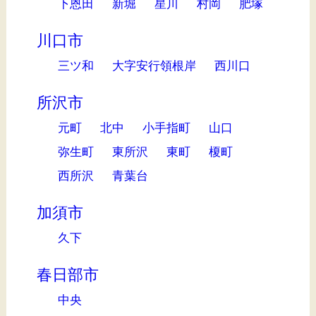
下恩田
新堀
星川
村岡
肥塚
川口市
三ツ和
大字安行領根岸
西川口
所沢市
元町
北中
小手指町
山口
弥生町
東所沢
東町
榎町
西所沢
青葉台
加須市
久下
春日部市
中央