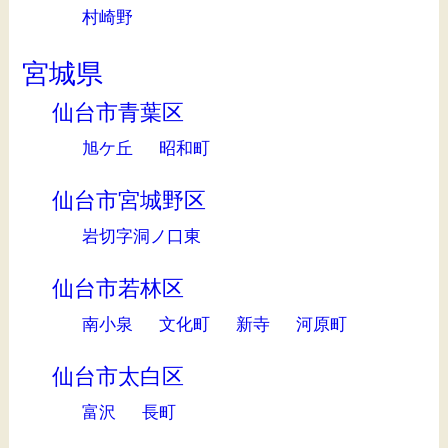
村崎野
宮城県
仙台市青葉区
旭ケ丘
昭和町
仙台市宮城野区
岩切字洞ノ口東
仙台市若林区
南小泉
文化町
新寺
河原町
仙台市太白区
富沢
長町