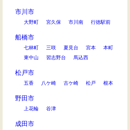
市川市
大野町
宮久保
市川南
行徳駅前
船橋市
七林町
三咲
夏見台
宮本
本町
東中山
習志野台
馬込西
松戸市
五香
八ケ崎
古ケ崎
松戸
根本
野田市
上花輪
谷津
成田市