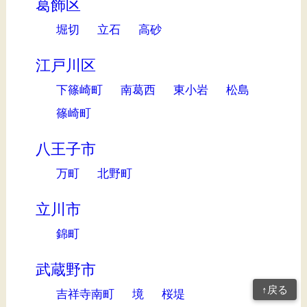
葛飾区
堀切
立石
高砂
江戸川区
下篠崎町
南葛西
東小岩
松島
篠崎町
八王子市
万町
北野町
立川市
錦町
武蔵野市
↑戻る
吉祥寺南町
境
桜堤