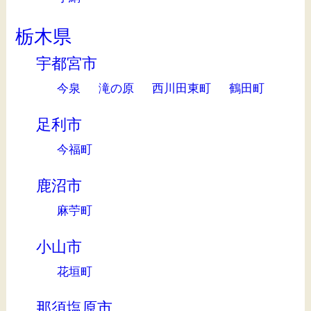
栃木県
宇都宮市
今泉
滝の原
西川田東町
鶴田町
足利市
今福町
鹿沼市
麻苧町
小山市
花垣町
那須塩原市