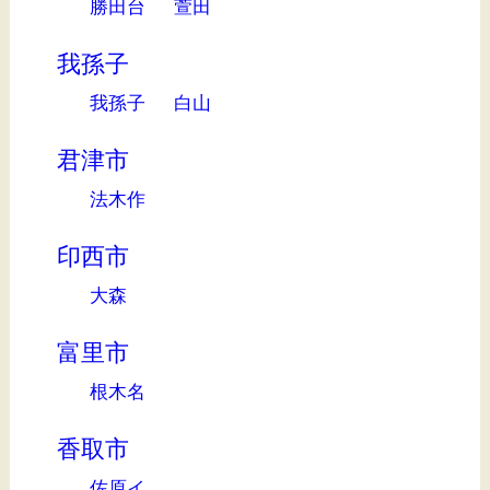
勝田台
萱田
我孫子
我孫子
白山
君津市
法木作
印西市
大森
富里市
根木名
香取市
佐原イ