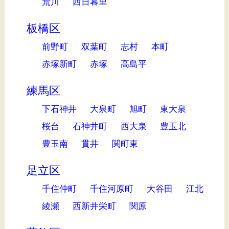
荒川
西日暮里
板橋区
前野町
双葉町
志村
本町
赤塚新町
赤塚
高島平
練馬区
下石神井
大泉町
旭町
東大泉
桜台
石神井町
西大泉
豊玉北
豊玉南
貫井
関町東
足立区
千住仲町
千住河原町
大谷田
江北
綾瀬
西新井栄町
関原