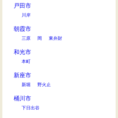
戸田市
川岸
朝霞市
三原
岡
東弁財
和光市
本町
新座市
新堀
野火止
桶川市
下日出谷