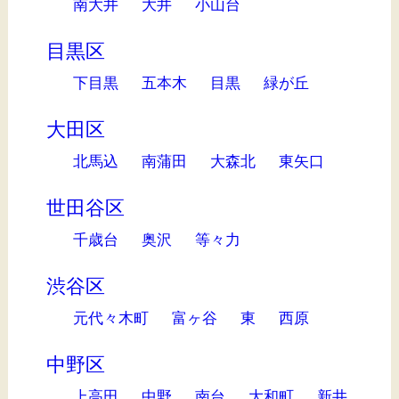
南大井
大井
小山台
目黒区
下目黒
五本木
目黒
緑が丘
大田区
北馬込
南蒲田
大森北
東矢口
世田谷区
千歳台
奥沢
等々力
渋谷区
元代々木町
富ヶ谷
東
西原
中野区
上高田
中野
南台
大和町
新井