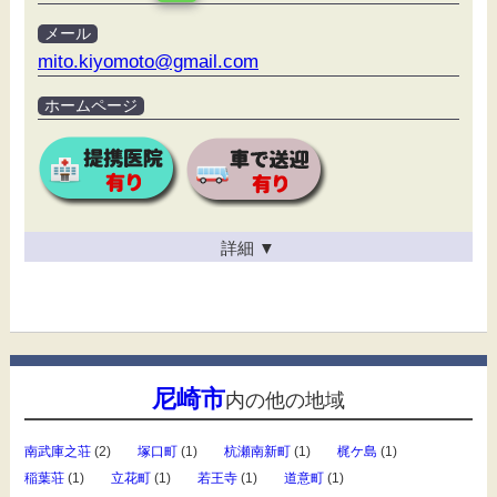
メール
mito.kiyomoto@gmail.com
ホームページ
詳細
▼
尼崎市
内の他の地域
南武庫之荘
(2)
塚口町
(1)
杭瀬南新町
(1)
梶ケ島
(1)
稲葉荘
(1)
立花町
(1)
若王寺
(1)
道意町
(1)