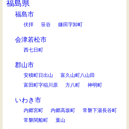
福島県
福島市
伏拝
笹谷
鎌田字卸町
会津若松市
西七日町
郡山市
安積町日出山
富久山町八山田
富田町字稲川原
方八町
神明町
いわき市
内郷宮町
内郷高坂町
常磐下湯長谷町
常磐関船町
葉山