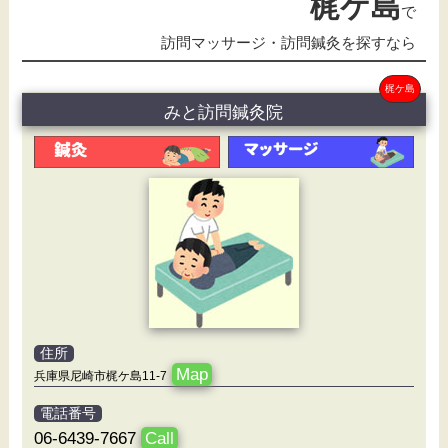
梶ケ島
で
訪問マッサージ・訪問鍼灸を探すなら
梶ケ島
みと訪問鍼灸院
住所
Map
兵庫県尼崎市梶ケ島11-7
電話番号
06-6439-7667
Call