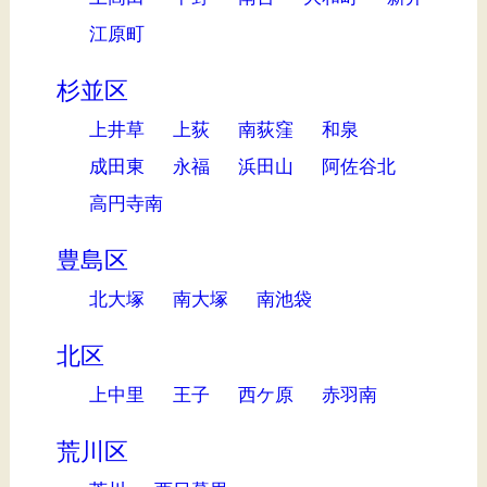
江原町
杉並区
上井草
上荻
南荻窪
和泉
成田東
永福
浜田山
阿佐谷北
高円寺南
豊島区
北大塚
南大塚
南池袋
北区
上中里
王子
西ケ原
赤羽南
荒川区