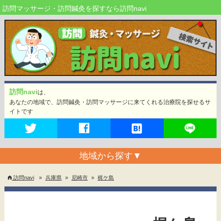
訪問マッサージ・訪問鍼灸を探すなら訪問navi
訪問navi
は、
あなたの地域で、訪問鍼灸・訪問マッサージに来てくれる治療院を探せるサ
イトです
地域から探す
▼
訪問navi
»
兵庫県
»
尼崎市
»
梶ケ島