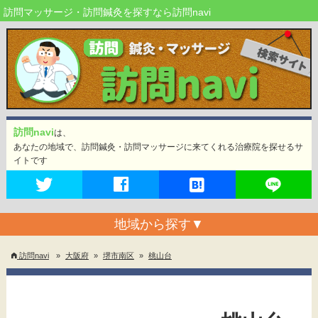
訪問マッサージ・訪問鍼灸を探すなら訪問navi
訪問navi
は、
あなたの地域で、訪問鍼灸・訪問マッサージに来てくれる治療院を探せるサ
イトです
地域から探す
▼
訪問navi
»
大阪府
»
堺市南区
»
桃山台