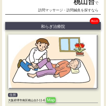
桃山台
で
訪問マッサージ・訪問鍼灸を探すなら
桃山台
和らぎ治療院
住所
Map
大阪府堺市南区桃山台2-11-6