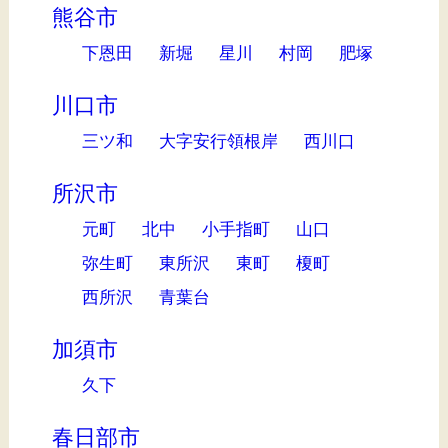
熊谷市
下恩田
新堀
星川
村岡
肥塚
川口市
三ツ和
大字安行領根岸
西川口
所沢市
元町
北中
小手指町
山口
弥生町
東所沢
東町
榎町
西所沢
青葉台
加須市
久下
春日部市