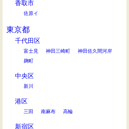
香取市
佐原イ
東京都
千代田区
富士見
神田三崎町
神田佐久間河岸
麹町
中央区
新川
港区
三田
南麻布
高輪
新宿区