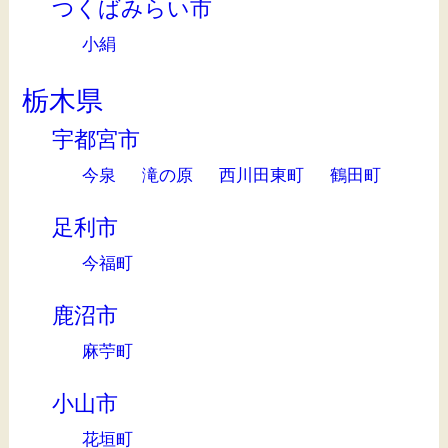
つくばみらい市
小絹
栃木県
宇都宮市
今泉
滝の原
西川田東町
鶴田町
足利市
今福町
鹿沼市
麻苧町
小山市
花垣町