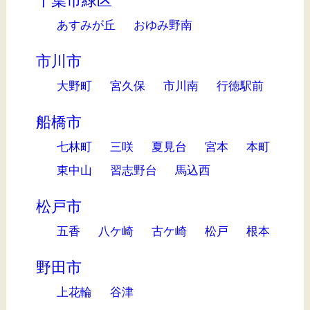
千葉市緑区
あすみが丘
おゆみ野南
市川市
大野町
宮久保
市川南
行徳駅前
船橋市
七林町
三咲
夏見台
宮本
本町
東中山
習志野台
馬込西
松戸市
五香
八ケ崎
古ケ崎
松戸
根本
野田市
上花輪
谷津