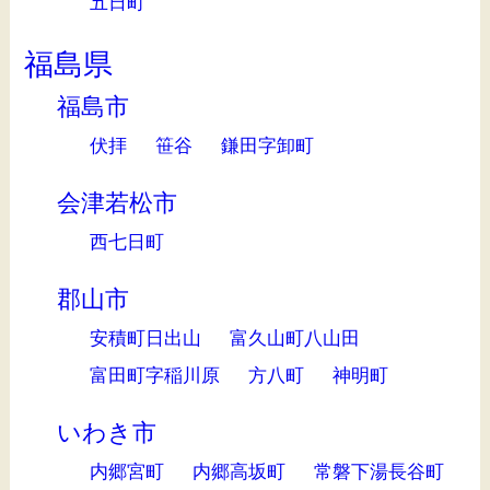
五日町
福島県
福島市
伏拝
笹谷
鎌田字卸町
会津若松市
西七日町
郡山市
安積町日出山
富久山町八山田
富田町字稲川原
方八町
神明町
いわき市
内郷宮町
内郷高坂町
常磐下湯長谷町