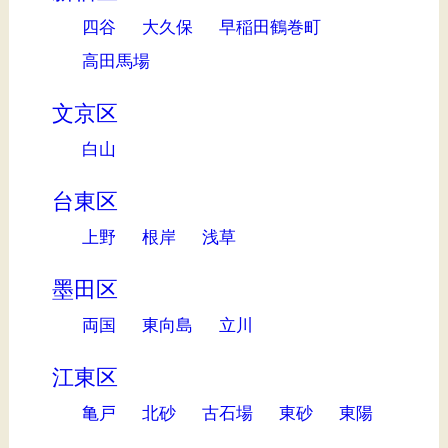
四谷
大久保
早稲田鶴巻町
高田馬場
文京区
白山
台東区
上野
根岸
浅草
墨田区
両国
東向島
立川
江東区
亀戸
北砂
古石場
東砂
東陽