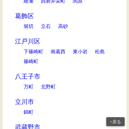
綾瀬
西新井栄町
関原
葛飾区
堀切
立石
高砂
江戸川区
下篠崎町
南葛西
東小岩
松島
篠崎町
八王子市
万町
北野町
立川市
錦町
↑戻る
武蔵野市