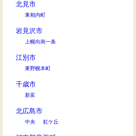
北見市
東相内町
岩見沢市
上幌向南一条
江別市
東野幌本町
千歳市
新富
北広島市
中央
虹ケ丘