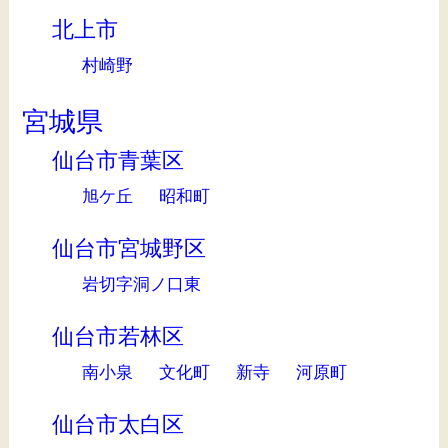
北上市
村崎野
宮城県
仙台市青葉区
旭ケ丘
昭和町
仙台市宮城野区
岩切字洞ノ口東
仙台市若林区
南小泉
文化町
新寺
河原町
仙台市太白区