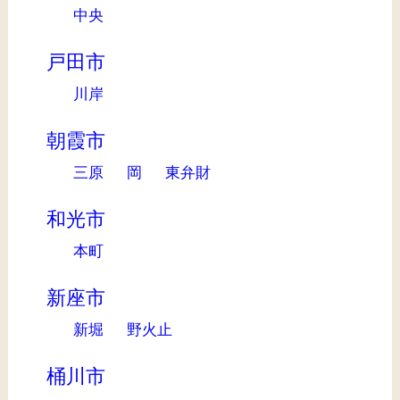
中央
戸田市
川岸
朝霞市
三原
岡
東弁財
和光市
本町
新座市
新堀
野火止
桶川市