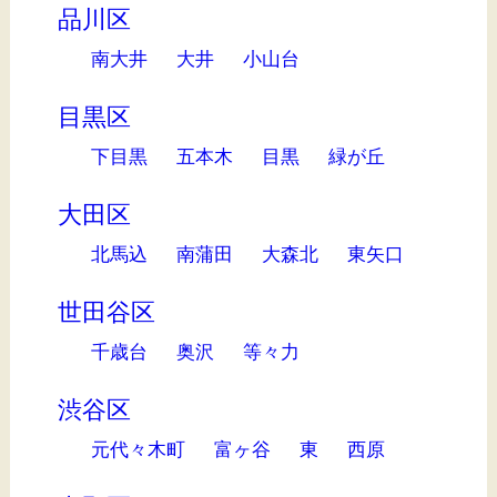
品川区
南大井
大井
小山台
目黒区
下目黒
五本木
目黒
緑が丘
大田区
北馬込
南蒲田
大森北
東矢口
世田谷区
千歳台
奥沢
等々力
渋谷区
元代々木町
富ヶ谷
東
西原