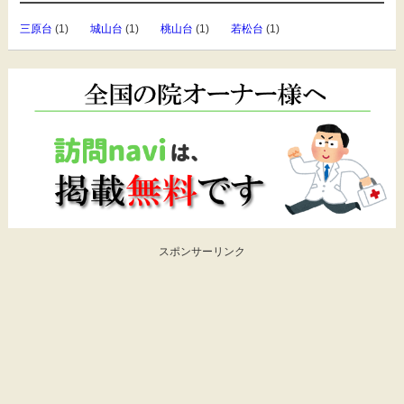
三原台
(1)
城山台
(1)
桃山台
(1)
若松台
(1)
スポンサーリンク