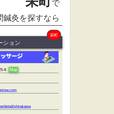
栄町
で
問鍼灸を探すなら
栄町
テーション
Map
-8
eirow.com
p/detail/shirakawa