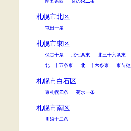
南五条西
宮の森二条
札幌市北区
屯田一条
札幌市東区
伏古十条
北七条東
北三十六条東
北二十五条東
北二十六条東
東苗穂
札幌市白石区
東札幌四条
菊水一条
札幌市南区
川沿十二条