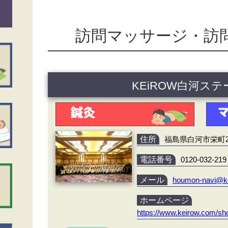
訪問マッサージ・訪
KEiROW白河ス
住所
福島県白河市栄町25
電話番号
0120-032-219
メール
houmon-navi@k
ホームページ
https://www.keirow.com/sho