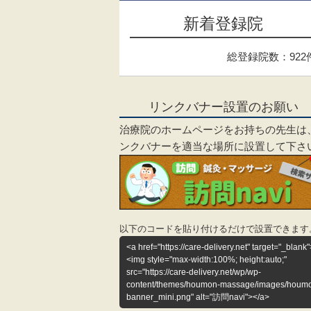
新着登録院
総登録院数：922
リンクバナー設置のお願い
治療院のホームページをお持ちの先生は
ンクバナーを適当な場所に設置して下さ
以下のコードを貼り付けるだけで設置できます
<a href="https://care-delivery.net" target="_blank"
<img style="max-width:100%; height:auto;"
src="https://care-delivery.net/wp/wp-
content/themes/houmon-massage/images/houm
banner_mini.png" alt="訪問navi"></a>