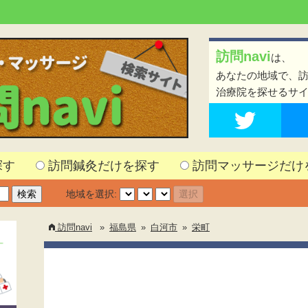
訪問navi
は、
あなたの地域で、
治療院を探せるサ
探す
訪問鍼灸だけを探す
訪問マッサージだけ
地域を選択:
訪問navi
»
福島県
»
白河市
»
栄町