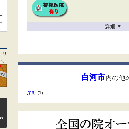
件
詳細
▼
、リ
い。
白河市
内の他
栄町
(1)
。
>
on-