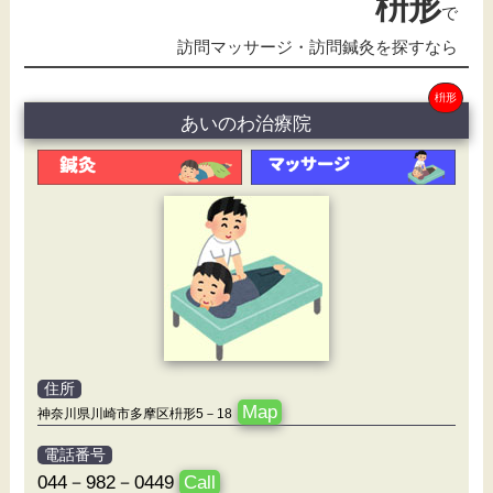
枡形
で
訪問マッサージ・訪問鍼灸を探すなら
枡形
あいのわ治療院
住所
Map
神奈川県川崎市多摩区枡形5－18
電話番号
044－982－0449
Call