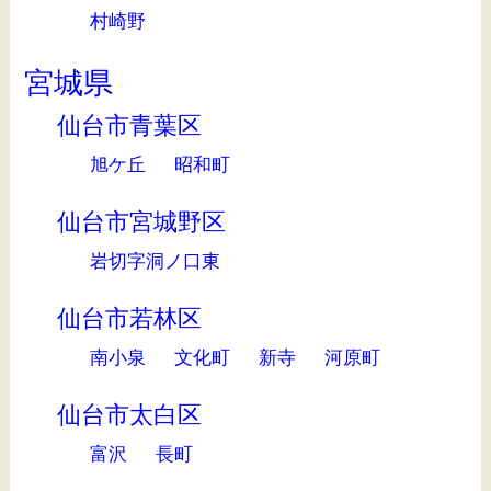
村崎野
宮城県
仙台市青葉区
旭ケ丘
昭和町
仙台市宮城野区
岩切字洞ノ口東
仙台市若林区
南小泉
文化町
新寺
河原町
仙台市太白区
富沢
長町