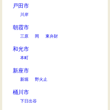
戸田市
川岸
朝霞市
三原
岡
東弁財
和光市
本町
新座市
新堀
野火止
桶川市
下日出谷