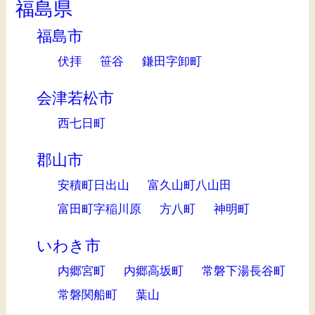
福島県
福島市
伏拝
笹谷
鎌田字卸町
会津若松市
西七日町
郡山市
安積町日出山
富久山町八山田
富田町字稲川原
方八町
神明町
いわき市
内郷宮町
内郷高坂町
常磐下湯長谷町
常磐関船町
葉山