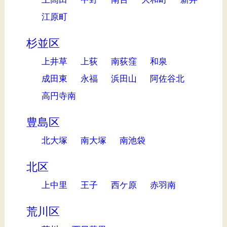
江原町
杉並区
上井草
上荻
南荻窪
和泉
成田東
永福
浜田山
阿佐谷北
高円寺南
豊島区
北大塚
南大塚
南池袋
北区
上中里
王子
西ケ原
赤羽南
荒川区