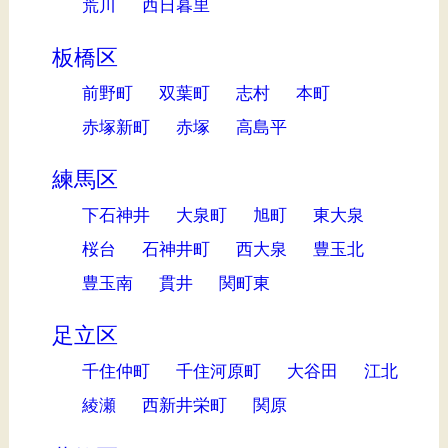
荒川
西日暮里
板橋区
前野町
双葉町
志村
本町
赤塚新町
赤塚
高島平
練馬区
下石神井
大泉町
旭町
東大泉
桜台
石神井町
西大泉
豊玉北
豊玉南
貫井
関町東
足立区
千住仲町
千住河原町
大谷田
江北
綾瀬
西新井栄町
関原