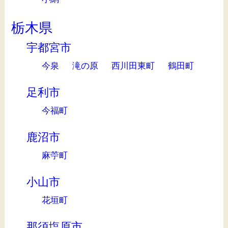
栃木県
宇都宮市
今泉
滝の原
西川田東町
鶴田町
足利市
今福町
鹿沼市
麻苧町
小山市
花垣町
那須塩原市