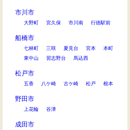
市川市
大野町
宮久保
市川南
行徳駅前
船橋市
七林町
三咲
夏見台
宮本
本町
東中山
習志野台
馬込西
松戸市
五香
八ケ崎
古ケ崎
松戸
根本
野田市
上花輪
谷津
成田市