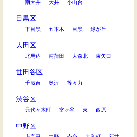
南大井
大井
小山台
目黒区
下目黒
五本木
目黒
緑が丘
大田区
北馬込
南蒲田
大森北
東矢口
世田谷区
千歳台
奥沢
等々力
渋谷区
元代々木町
富ヶ谷
東
西原
中野区
上高田
中野
南台
大和町
新井