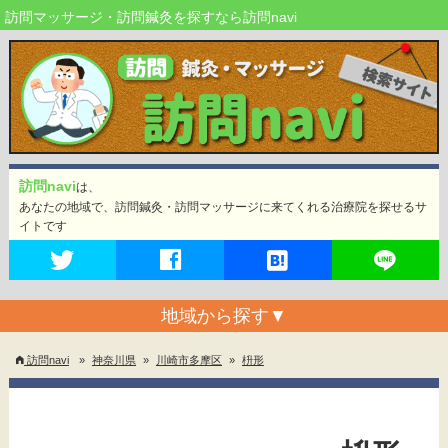
訪問マッサージ・訪問鍼灸を探すなら訪問navi
訪問navi
は、
あなたの地域で、訪問鍼灸・訪問マッサージに来てくれる治療院を探せるサ
イトです
地域から探す
▼
訪問navi
»
神奈川県
»
川崎市多摩区
»
枡形