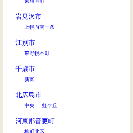
東相内町
岩見沢市
上幌向南一条
江別市
東野幌本町
千歳市
新富
北広島市
中央
虹ケ丘
河東郡音更町
柳町北区