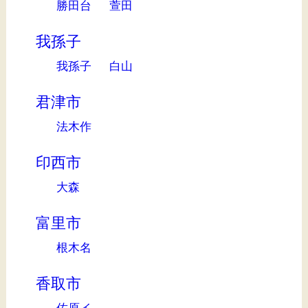
勝田台
萱田
我孫子
我孫子
白山
君津市
法木作
印西市
大森
富里市
根木名
香取市
佐原イ