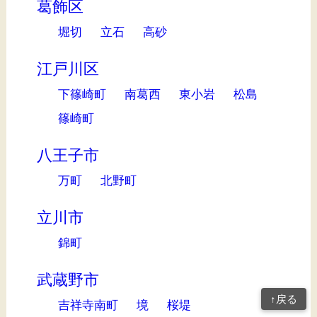
葛飾区
堀切
立石
高砂
江戸川区
下篠崎町
南葛西
東小岩
松島
篠崎町
八王子市
万町
北野町
立川市
錦町
武蔵野市
↑戻る
吉祥寺南町
境
桜堤