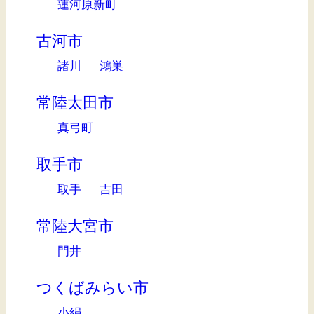
蓮河原新町
古河市
諸川
鴻巣
常陸太田市
真弓町
取手市
取手
吉田
常陸大宮市
門井
つくばみらい市
小絹