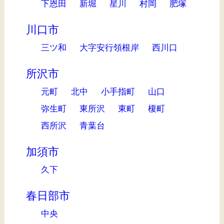
下恩田
新堀
星川
村岡
肥塚
川口市
三ツ和
大字安行領根岸
西川口
所沢市
元町
北中
小手指町
山口
弥生町
東所沢
東町
榎町
西所沢
青葉台
加須市
久下
春日部市
中央