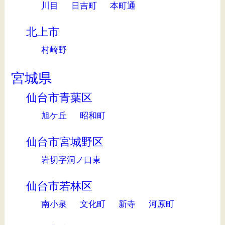
川目
日吉町
本町通
北上市
村崎野
宮城県
仙台市青葉区
旭ケ丘
昭和町
仙台市宮城野区
岩切字洞ノ口東
仙台市若林区
南小泉
文化町
新寺
河原町