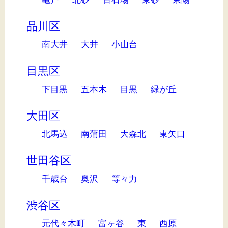
品川区
南大井
大井
小山台
目黒区
下目黒
五本木
目黒
緑が丘
大田区
北馬込
南蒲田
大森北
東矢口
世田谷区
千歳台
奥沢
等々力
渋谷区
元代々木町
富ヶ谷
東
西原