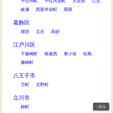
千住仲町
千住河原町
大谷田
江北
綾瀬
西新井栄町
関原
葛飾区
堀切
立石
高砂
江戸川区
下篠崎町
南葛西
東小岩
松島
篠崎町
八王子市
万町
北野町
立川市
錦町
↑戻る