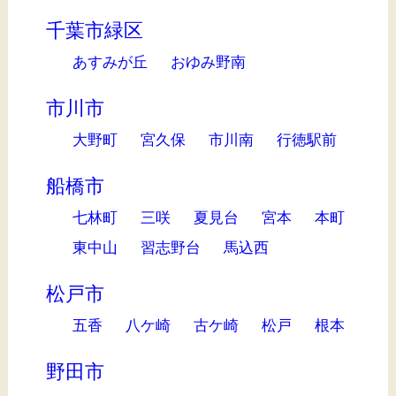
千葉市緑区
あすみが丘
おゆみ野南
市川市
大野町
宮久保
市川南
行徳駅前
船橋市
七林町
三咲
夏見台
宮本
本町
東中山
習志野台
馬込西
松戸市
五香
八ケ崎
古ケ崎
松戸
根本
野田市