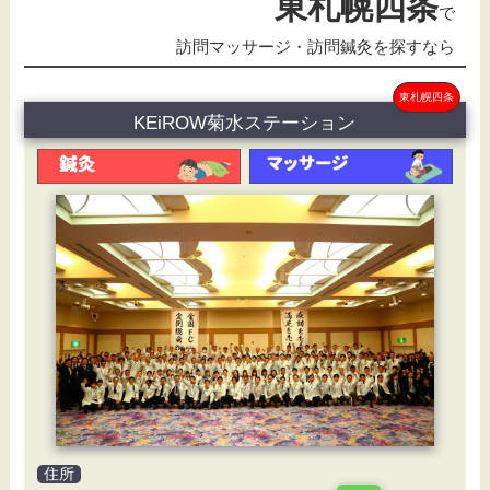
東札幌四条
で
訪問マッサージ・訪問鍼灸を探すなら
東札幌四条
KEiROW菊水ステーション
住所