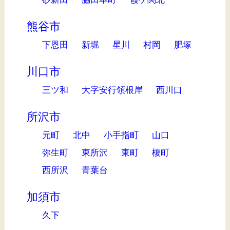
熊谷市
下恩田
新堀
星川
村岡
肥塚
川口市
三ツ和
大字安行領根岸
西川口
所沢市
元町
北中
小手指町
山口
弥生町
東所沢
東町
榎町
西所沢
青葉台
加須市
久下