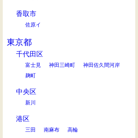
香取市
佐原イ
東京都
千代田区
富士見
神田三崎町
神田佐久間河岸
麹町
中央区
新川
港区
三田
南麻布
高輪