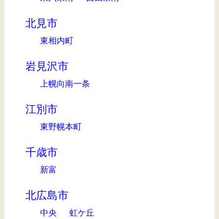
北見市
東相内町
岩見沢市
上幌向南一条
江別市
東野幌本町
千歳市
新富
北広島市
中央
虹ケ丘