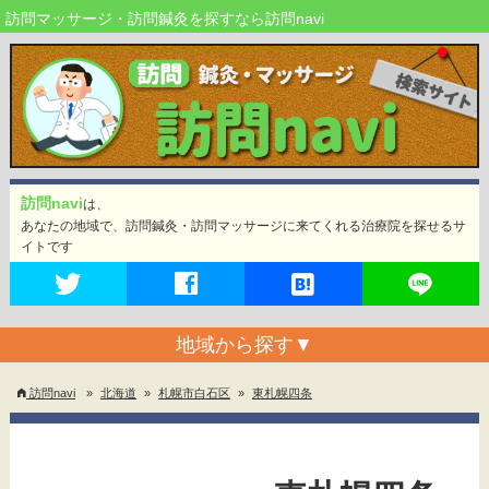
訪問マッサージ・訪問鍼灸を探すなら訪問navi
訪問navi
は、
あなたの地域で、訪問鍼灸・訪問マッサージに来てくれる治療院を探せるサ
イトです
地域から探す
▼
訪問navi
»
北海道
»
札幌市白石区
»
東札幌四条