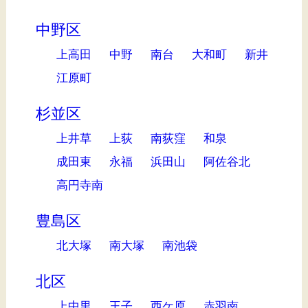
中野区
上高田
中野
南台
大和町
新井
江原町
杉並区
上井草
上荻
南荻窪
和泉
成田東
永福
浜田山
阿佐谷北
高円寺南
豊島区
北大塚
南大塚
南池袋
北区
上中里
王子
西ケ原
赤羽南