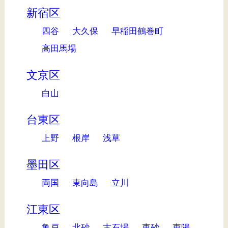
新宿区
四谷
大久保
早稲田鶴巻町
高田馬場
文京区
白山
台東区
上野
根岸
浅草
墨田区
両国
東向島
立川
江東区
亀戸
北砂
古石場
東砂
東陽