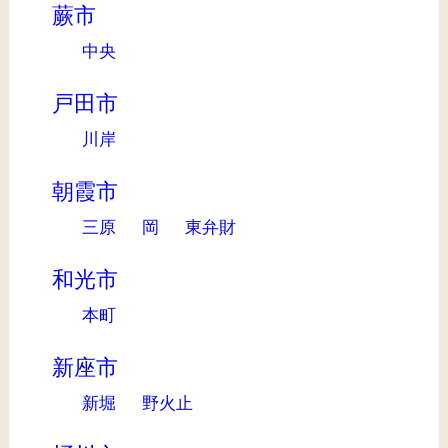
蕨市
中央
戸田市
川岸
朝霞市
三原
岡
東弁財
和光市
本町
新座市
新堀
野火止