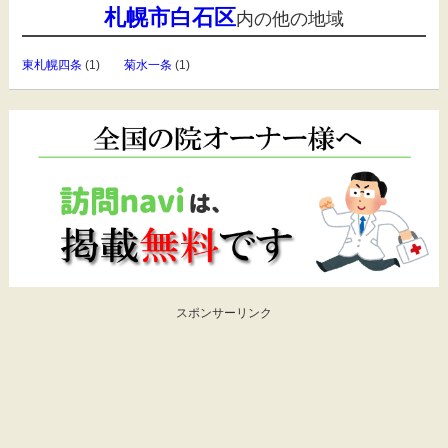
札幌市白石区
内の他の地域
東札幌四条
(1)
菊水一条
(1)
スポンサーリンク