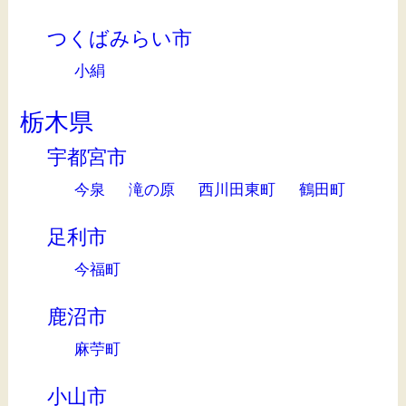
つくばみらい市
小絹
栃木県
宇都宮市
今泉
滝の原
西川田東町
鶴田町
足利市
今福町
鹿沼市
麻苧町
小山市