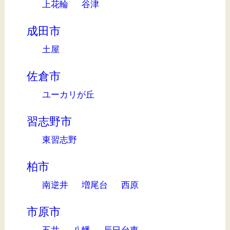
上花輪
谷津
成田市
土屋
佐倉市
ユーカリが丘
習志野市
東習志野
柏市
南逆井
増尾台
西原
市原市
五井
八幡
辰巳台東