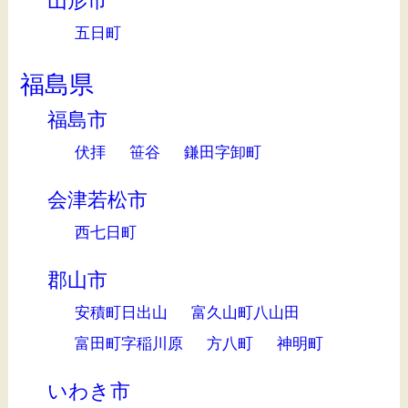
山形市
五日町
福島県
福島市
伏拝
笹谷
鎌田字卸町
会津若松市
西七日町
郡山市
安積町日出山
富久山町八山田
富田町字稲川原
方八町
神明町
いわき市