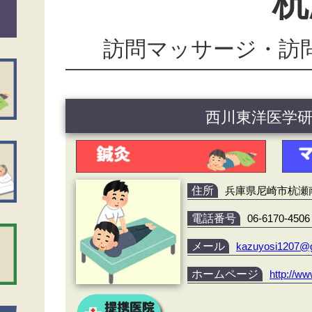
杭
訪問マッサージ・訪
西川東洋医学
住所
兵庫県尼崎市杭瀬南新
電話番号
06-6170-4506
メール
kazuyosi1207@
ホームページ
http://ww