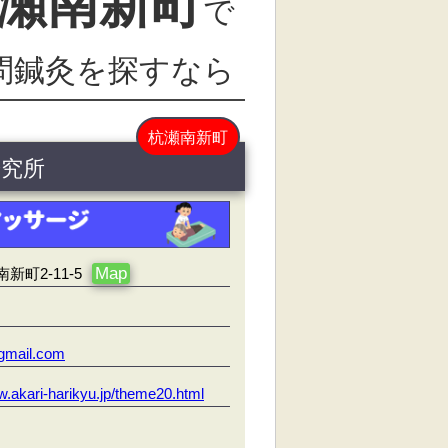
瀬南新町
で
問鍼灸を探すなら
杭瀬南新町
研究所
Map
町2-11-5
gmail.com
w.akari-harikyu.jp/theme20.html