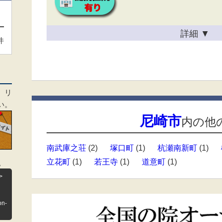
詳細
▼
件
、リ
い。
尼崎市
内の他
南武庫之荘
(2)
塚口町
(1)
杭瀬南新町
(1)
立花町
(1)
若王寺
(1)
道意町
(1)
。
>
on-