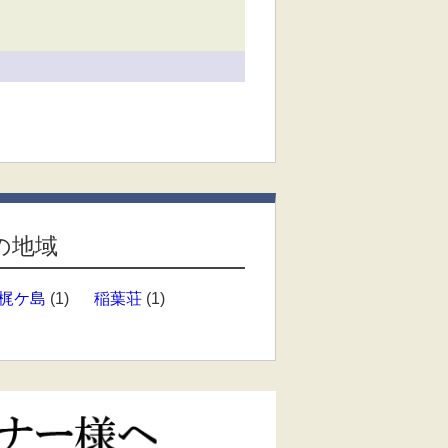
の地域
梶ケ島
(1)
稲葉荘
(1)