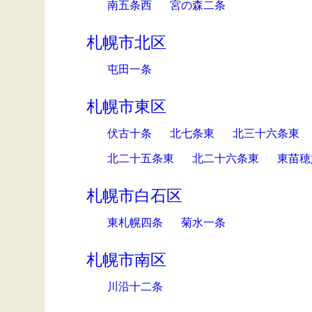
南五条西
宮の森二条
札幌市北区
屯田一条
札幌市東区
伏古十条
北七条東
北三十六条東
北二十五条東
北二十六条東
東苗穂
札幌市白石区
東札幌四条
菊水一条
札幌市南区
川沿十二条