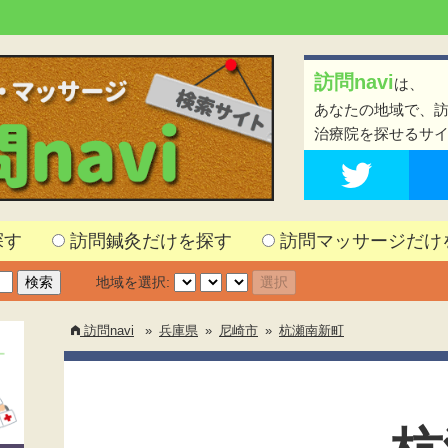
訪問navi
は、
あなたの地域で、
治療院を探せるサ
探す
訪問鍼灸だけを探す
訪問マッサージだけ
地域を選択:
訪問navi
»
兵庫県
»
尼崎市
»
杭瀬南新町