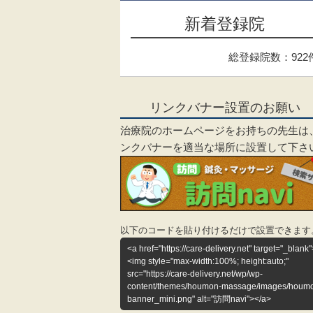
新着登録院
総登録院数：922
リンクバナー設置のお願い
治療院のホームページをお持ちの先生は
ンクバナーを適当な場所に設置して下さ
以下のコードを貼り付けるだけで設置できます
<a href="https://care-delivery.net" target="_blank"
<img style="max-width:100%; height:auto;"
src="https://care-delivery.net/wp/wp-
content/themes/houmon-massage/images/houm
banner_mini.png" alt="訪問navi"></a>