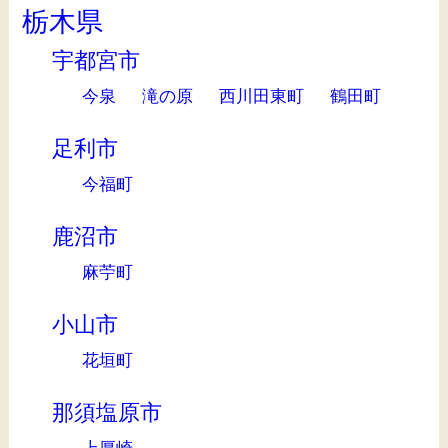
栃木県
宇都宮市
今泉
滝の原
西川田東町
鶴田町
足利市
今福町
鹿沼市
麻苧町
小山市
花垣町
那須塩原市
上厚崎