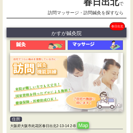
春日出北
で
訪問マッサージ・訪問鍼灸を探すなら
春日出北
かすが鍼灸院
住所
Map
大阪府大阪市此花区春日出北2-13-14 2-B