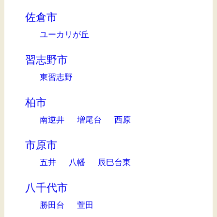
佐倉市
ユーカリが丘
習志野市
東習志野
柏市
南逆井
増尾台
西原
市原市
五井
八幡
辰巳台東
八千代市
勝田台
萱田