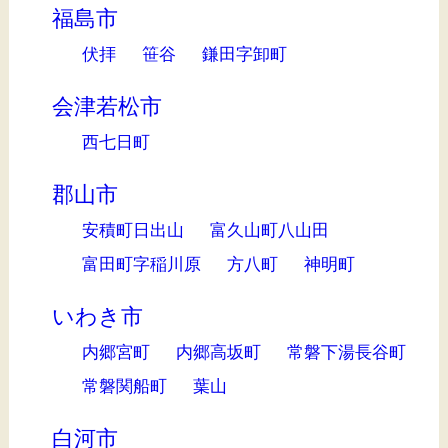
福島市
伏拝
笹谷
鎌田字卸町
会津若松市
西七日町
郡山市
安積町日出山
富久山町八山田
富田町字稲川原
方八町
神明町
いわき市
内郷宮町
内郷高坂町
常磐下湯長谷町
常磐関船町
葉山
白河市