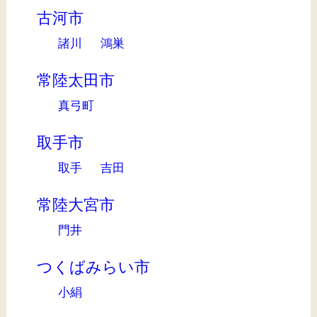
古河市
諸川
鴻巣
常陸太田市
真弓町
取手市
取手
吉田
常陸大宮市
門井
つくばみらい市
小絹