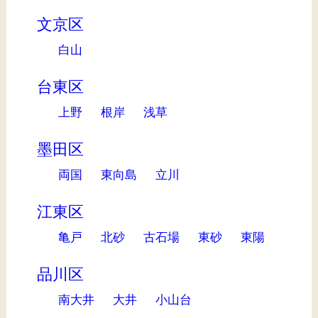
文京区
白山
台東区
上野
根岸
浅草
墨田区
両国
東向島
立川
江東区
亀戸
北砂
古石場
東砂
東陽
品川区
南大井
大井
小山台