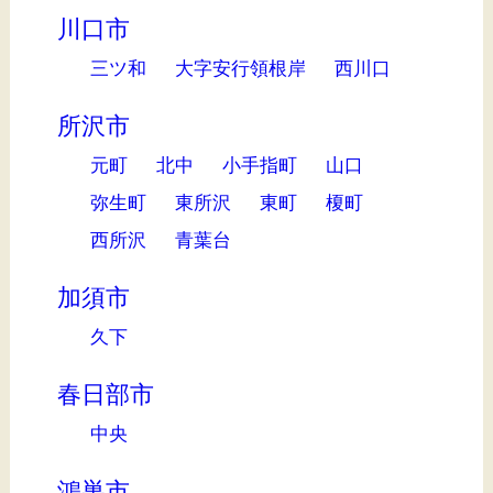
川口市
三ツ和
大字安行領根岸
西川口
所沢市
元町
北中
小手指町
山口
弥生町
東所沢
東町
榎町
西所沢
青葉台
加須市
久下
春日部市
中央
鴻巣市