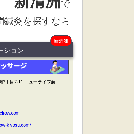
新清洲
で
問鍼灸を探すなら
新清洲
テーション
3丁目7‐11 ニューライフ藤
eirow.com
irow-kiyosu.com/