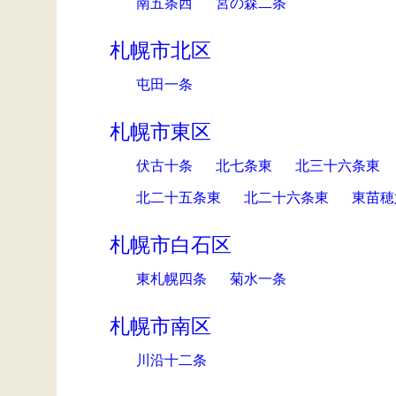
南五条西
宮の森二条
札幌市北区
屯田一条
札幌市東区
伏古十条
北七条東
北三十六条東
北二十五条東
北二十六条東
東苗穂
札幌市白石区
東札幌四条
菊水一条
札幌市南区
川沿十二条