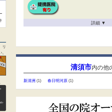
件
詳細
▼
、リ
い。
清須市
内の他
新清洲
(1)
春日明河原
(1)
。
>
on-