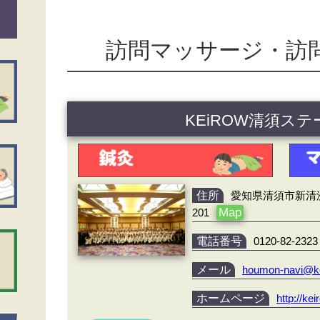
訪問マッサージ・訪
KEiROW清須ス
住所
愛知県清須市新清洲
Map
201
電話番号
0120-82-2323
メール
houmon-navi@k
ホームページ
http://ke