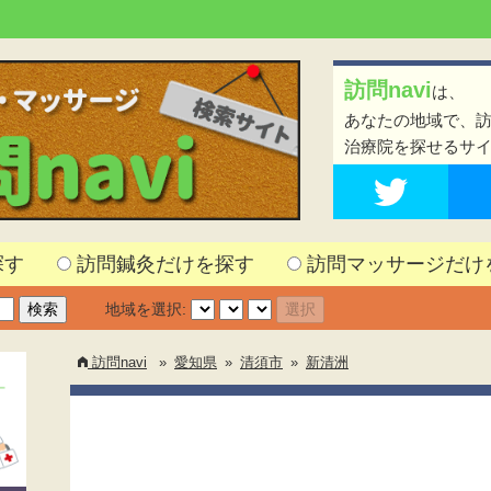
訪問navi
は、
あなたの地域で、
治療院を探せるサ
探す
訪問鍼灸だけを探す
訪問マッサージだけ
地域を選択:
訪問navi
»
愛知県
»
清須市
»
新清洲