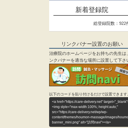
新着登録院
総登録院数：922
リンクバナー設置のお願い
治療院のホームページをお持ちの先生は
ンクバナーを適当な場所に設置して下さ
以下のコードを貼り付けるだけで設置できます
<a href="https://care-delivery.net" target="_blank"
<img style="max-width:100%; height:auto;"
src="https://care-delivery.net/wp/wp-
content/themes/houmon-massage/images/houm
banner_mini.png" alt="訪問navi"></a>