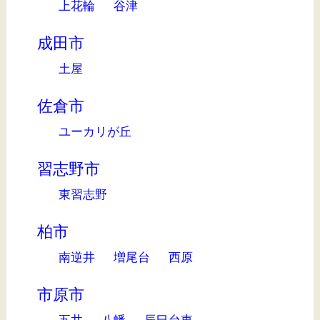
上花輪
谷津
成田市
土屋
佐倉市
ユーカリが丘
習志野市
東習志野
柏市
南逆井
増尾台
西原
市原市
五井
八幡
辰巳台東