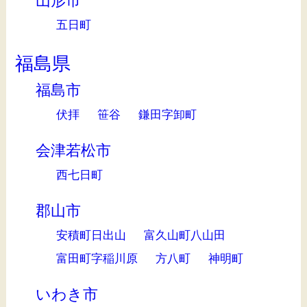
山形市
五日町
福島県
福島市
伏拝
笹谷
鎌田字卸町
会津若松市
西七日町
郡山市
安積町日出山
富久山町八山田
富田町字稲川原
方八町
神明町
いわき市