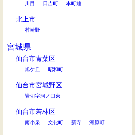
川目
日吉町
本町通
北上市
村崎野
宮城県
仙台市青葉区
旭ケ丘
昭和町
仙台市宮城野区
岩切字洞ノ口東
仙台市若林区
南小泉
文化町
新寺
河原町