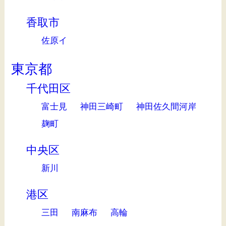
香取市
佐原イ
東京都
千代田区
富士見
神田三崎町
神田佐久間河岸
麹町
中央区
新川
港区
三田
南麻布
高輪