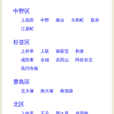
中野区
上高田
中野
南台
大和町
新井
江原町
杉並区
上井草
上荻
南荻窪
和泉
成田東
永福
浜田山
阿佐谷北
高円寺南
豊島区
北大塚
南大塚
南池袋
北区
上中里
王子
西ケ原
赤羽南