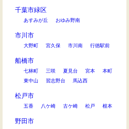
千葉市緑区
あすみが丘
おゆみ野南
市川市
大野町
宮久保
市川南
行徳駅前
船橋市
七林町
三咲
夏見台
宮本
本町
東中山
習志野台
馬込西
松戸市
五香
八ケ崎
古ケ崎
松戸
根本
野田市