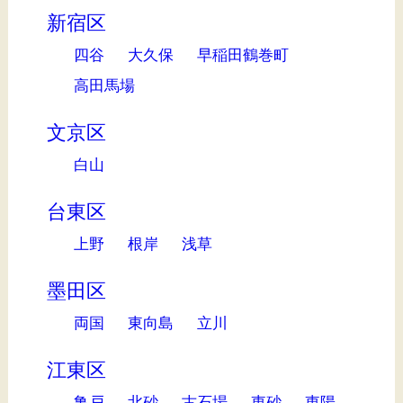
新宿区
四谷
大久保
早稲田鶴巻町
高田馬場
文京区
白山
台東区
上野
根岸
浅草
墨田区
両国
東向島
立川
江東区
亀戸
北砂
古石場
東砂
東陽