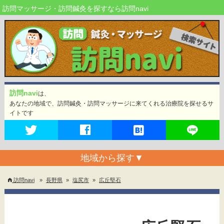
訪問マッサージ・訪問鍼灸を探すなら訪問navi
訪問navi
は、
あなたの地域で、訪問鍼灸・訪問マッサージに来てくれる治療院を探せるサ
イトです
地域から探す
▼
訪問navi
»
長野県
»
塩尻市
»
広丘堅石