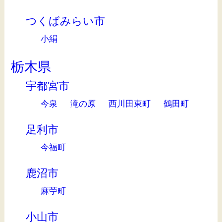
つくばみらい市
小絹
栃木県
宇都宮市
今泉
滝の原
西川田東町
鶴田町
足利市
今福町
鹿沼市
麻苧町
小山市