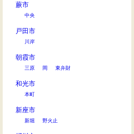
蕨市
中央
戸田市
川岸
朝霞市
三原
岡
東弁財
和光市
本町
新座市
新堀
野火止