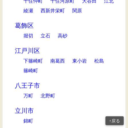
千住仲町
千住河原町
大谷田
江北
綾瀬
西新井栄町
関原
葛飾区
堀切
立石
高砂
江戸川区
下篠崎町
南葛西
東小岩
松島
篠崎町
八王子市
万町
北野町
立川市
錦町
↑戻る