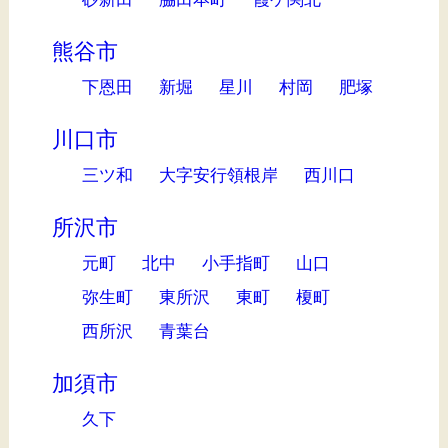
熊谷市
下恩田
新堀
星川
村岡
肥塚
川口市
三ツ和
大字安行領根岸
西川口
所沢市
元町
北中
小手指町
山口
弥生町
東所沢
東町
榎町
西所沢
青葉台
加須市
久下