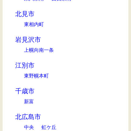
北見市
東相内町
岩見沢市
上幌向南一条
江別市
東野幌本町
千歳市
新富
北広島市
中央
虹ケ丘