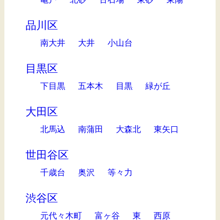
品川区
南大井
大井
小山台
目黒区
下目黒
五本木
目黒
緑が丘
大田区
北馬込
南蒲田
大森北
東矢口
世田谷区
千歳台
奥沢
等々力
渋谷区
元代々木町
富ヶ谷
東
西原