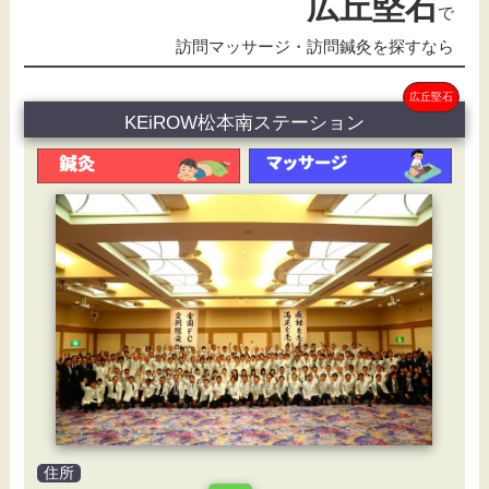
広丘堅石
で
訪問マッサージ・訪問鍼灸を探すなら
広丘堅石
KEiROW松本南ステーション
住所