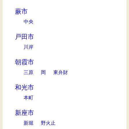
蕨市
中央
戸田市
川岸
朝霞市
三原
岡
東弁財
和光市
本町
新座市
新堀
野火止