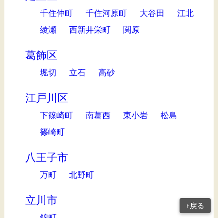
千住仲町
千住河原町
大谷田
江北
綾瀬
西新井栄町
関原
葛飾区
堀切
立石
高砂
江戸川区
下篠崎町
南葛西
東小岩
松島
篠崎町
八王子市
万町
北野町
立川市
↑戻る
錦町