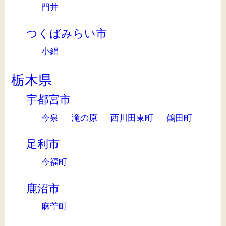
門井
つくばみらい市
小絹
栃木県
宇都宮市
今泉
滝の原
西川田東町
鶴田町
足利市
今福町
鹿沼市
麻苧町