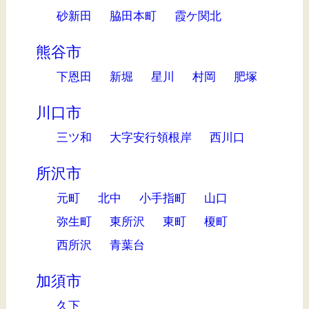
砂新田
脇田本町
霞ケ関北
熊谷市
下恩田
新堀
星川
村岡
肥塚
川口市
三ツ和
大字安行領根岸
西川口
所沢市
元町
北中
小手指町
山口
弥生町
東所沢
東町
榎町
西所沢
青葉台
加須市
久下