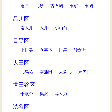
亀戸
北砂
古石場
東砂
東陽
品川区
南大井
大井
小山台
目黒区
下目黒
五本木
目黒
緑が丘
大田区
北馬込
南蒲田
大森北
東矢口
世田谷区
千歳台
奥沢
等々力
渋谷区