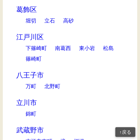
葛飾区
堀切
立石
高砂
江戸川区
下篠崎町
南葛西
東小岩
松島
篠崎町
八王子市
万町
北野町
立川市
錦町
武蔵野市
↑戻る