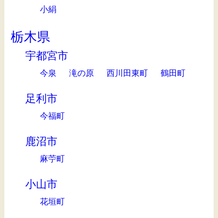
小絹
栃木県
宇都宮市
今泉
滝の原
西川田東町
鶴田町
足利市
今福町
鹿沼市
麻苧町
小山市
花垣町