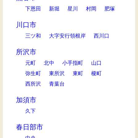
下恩田
新堀
星川
村岡
肥塚
川口市
三ツ和
大字安行領根岸
西川口
所沢市
元町
北中
小手指町
山口
弥生町
東所沢
東町
榎町
西所沢
青葉台
加須市
久下
春日部市