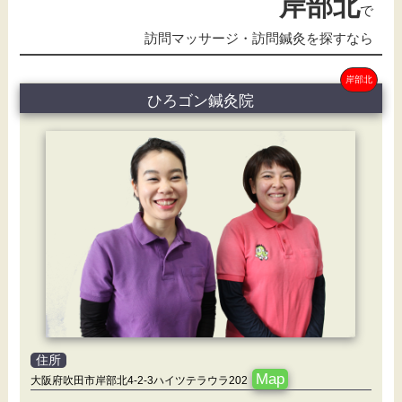
岸部北
で
訪問マッサージ・訪問鍼灸を探すなら
岸部北
ひろゴン鍼灸院
住所
Map
大阪府吹田市岸部北4-2-3ハイツテラウラ202