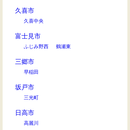
久喜市
久喜中央
富士見市
ふじみ野西
鶴瀬東
三郷市
早稲田
坂戸市
三光町
日高市
高麗川