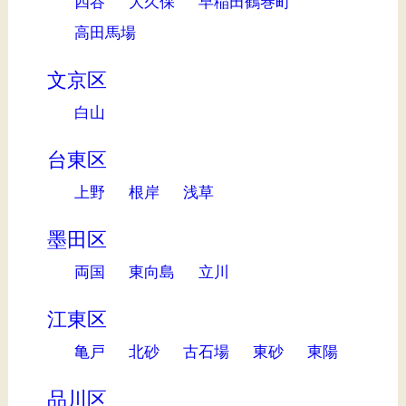
四谷
大久保
早稲田鶴巻町
高田馬場
文京区
白山
台東区
上野
根岸
浅草
墨田区
両国
東向島
立川
江東区
亀戸
北砂
古石場
東砂
東陽
品川区