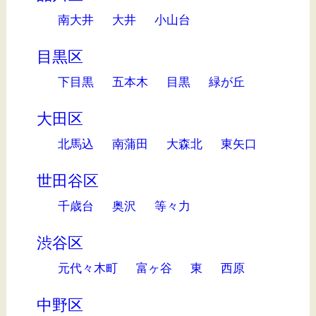
南大井
大井
小山台
目黒区
下目黒
五本木
目黒
緑が丘
大田区
北馬込
南蒲田
大森北
東矢口
世田谷区
千歳台
奥沢
等々力
渋谷区
元代々木町
富ヶ谷
東
西原
中野区