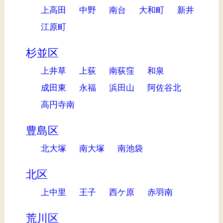
上高田
中野
南台
大和町
新井
江原町
杉並区
上井草
上荻
南荻窪
和泉
成田東
永福
浜田山
阿佐谷北
高円寺南
豊島区
北大塚
南大塚
南池袋
北区
上中里
王子
西ケ原
赤羽南
荒川区