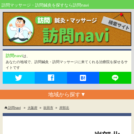
訪問マッサージ・訪問鍼灸を探すなら訪問navi
訪問navi
は、
あなたの地域で、訪問鍼灸・訪問マッサージに来てくれる治療院を探せるサ
イトです
地域から探す
▼
訪問navi
»
大阪府
»
吹田市
»
岸部北