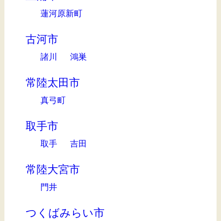
蓮河原新町
古河市
諸川
鴻巣
常陸太田市
真弓町
取手市
取手
吉田
常陸大宮市
門井
つくばみらい市