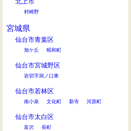
北上市
村崎野
宮城県
仙台市青葉区
旭ケ丘
昭和町
仙台市宮城野区
岩切字洞ノ口東
仙台市若林区
南小泉
文化町
新寺
河原町
仙台市太白区
富沢
長町