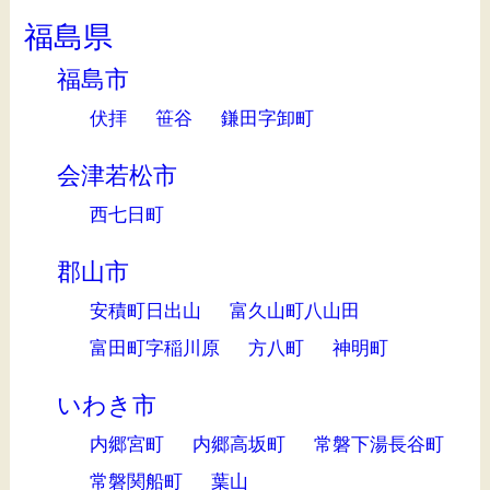
福島県
福島市
伏拝
笹谷
鎌田字卸町
会津若松市
西七日町
郡山市
安積町日出山
富久山町八山田
富田町字稲川原
方八町
神明町
いわき市
内郷宮町
内郷高坂町
常磐下湯長谷町
常磐関船町
葉山