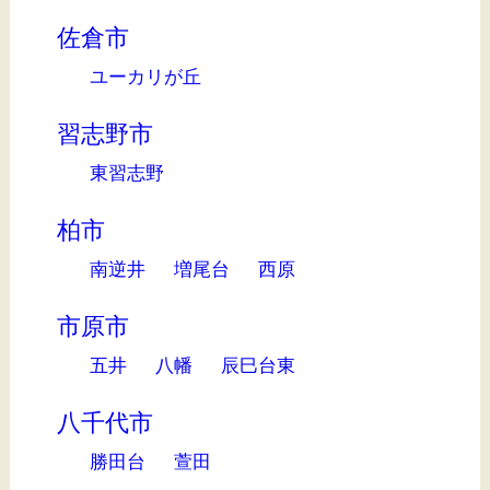
佐倉市
ユーカリが丘
習志野市
東習志野
柏市
南逆井
増尾台
西原
市原市
五井
八幡
辰巳台東
八千代市
勝田台
萱田