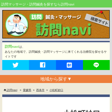
訪問マッサージ・訪問鍼灸を探すなら訪問navi
訪問navi
は、
あなたの地域で、訪問鍼灸・訪問マッサージに来てくれる治療院を探せるサ
イトです
地域から探す
▼
訪問navi
»
愛媛県
»
西条市
»
小松町妙口