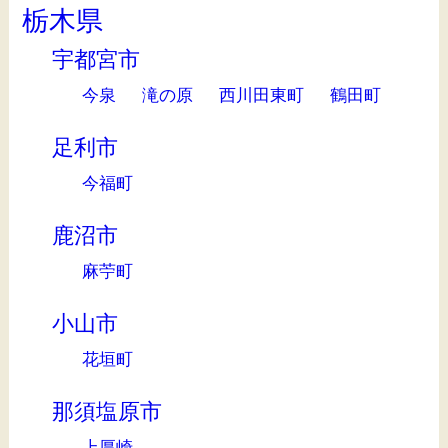
栃木県
宇都宮市
今泉
滝の原
西川田東町
鶴田町
足利市
今福町
鹿沼市
麻苧町
小山市
花垣町
那須塩原市
上厚崎