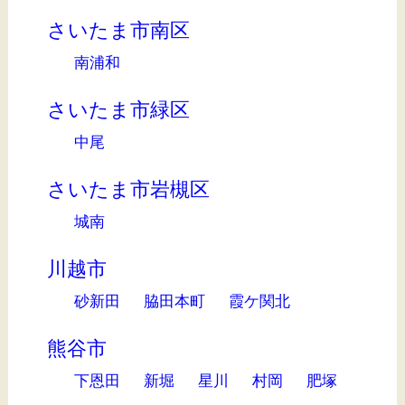
さいたま市南区
南浦和
さいたま市緑区
中尾
さいたま市岩槻区
城南
川越市
砂新田
脇田本町
霞ケ関北
熊谷市
下恩田
新堀
星川
村岡
肥塚