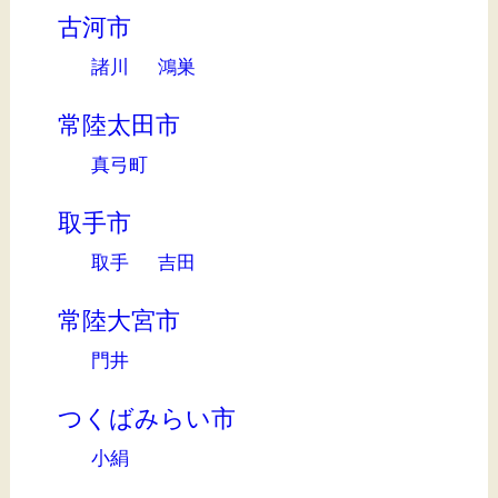
古河市
諸川
鴻巣
常陸太田市
真弓町
取手市
取手
吉田
常陸大宮市
門井
つくばみらい市
小絹