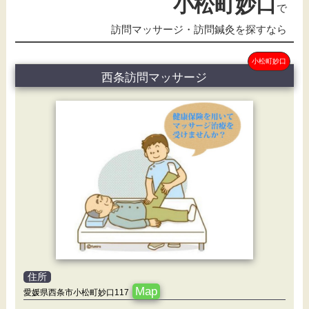
小松町妙口
で
訪問マッサージ・訪問鍼灸を探すなら
小松町妙口
西条訪問マッサージ
住所
Map
愛媛県西条市小松町妙口117