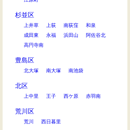
杉並区
上井草
上荻
南荻窪
和泉
成田東
永福
浜田山
阿佐谷北
高円寺南
豊島区
北大塚
南大塚
南池袋
北区
上中里
王子
西ケ原
赤羽南
荒川区
荒川
西日暮里