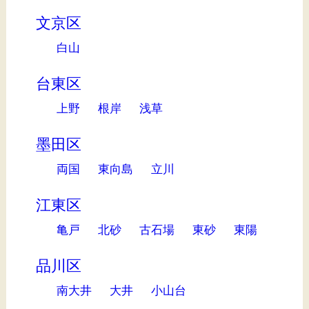
文京区
白山
台東区
上野
根岸
浅草
墨田区
両国
東向島
立川
江東区
亀戸
北砂
古石場
東砂
東陽
品川区
南大井
大井
小山台