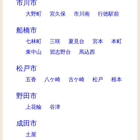
市川市
大野町
宮久保
市川南
行徳駅前
船橋市
七林町
三咲
夏見台
宮本
本町
東中山
習志野台
馬込西
松戸市
五香
八ケ崎
古ケ崎
松戸
根本
野田市
上花輪
谷津
成田市
土屋