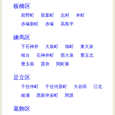
板橋区
前野町
双葉町
志村
本町
赤塚新町
赤塚
高島平
練馬区
下石神井
大泉町
旭町
東大泉
桜台
石神井町
西大泉
豊玉北
豊玉南
貫井
関町東
足立区
千住仲町
千住河原町
大谷田
江北
綾瀬
西新井栄町
関原
葛飾区