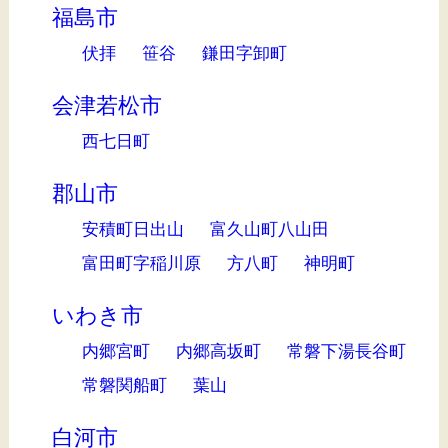
福島市
伏拝
笹谷
鎌田字卸町
会津若松市
西七日町
郡山市
安積町日出山
富久山町八山田
富田町字稲川原
方八町
神明町
いわき市
内郷宮町
内郷高坂町
常磐下湯長谷町
常磐関船町
葉山
白河市