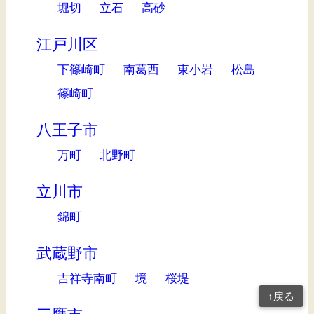
堀切
立石
高砂
江戸川区
下篠崎町
南葛西
東小岩
松島
篠崎町
八王子市
万町
北野町
立川市
錦町
武蔵野市
吉祥寺南町
境
桜堤
↑戻る