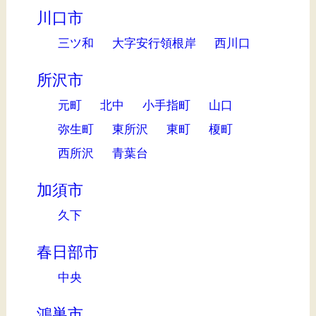
川口市
三ツ和
大字安行領根岸
西川口
所沢市
元町
北中
小手指町
山口
弥生町
東所沢
東町
榎町
西所沢
青葉台
加須市
久下
春日部市
中央
鴻巣市