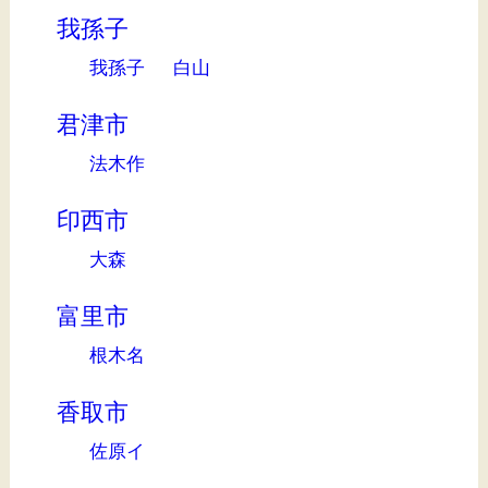
我孫子
我孫子
白山
君津市
法木作
印西市
大森
富里市
根木名
香取市
佐原イ