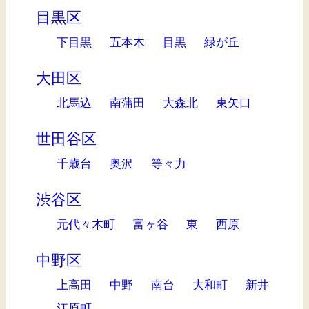
目黒区
下目黒
五本木
目黒
緑が丘
大田区
北馬込
南蒲田
大森北
東矢口
世田谷区
千歳台
奥沢
等々力
渋谷区
元代々木町
富ヶ谷
東
西原
中野区
上高田
中野
南台
大和町
新井
江原町