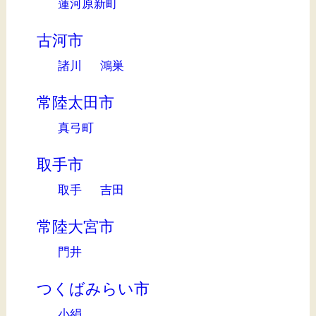
蓮河原新町
古河市
諸川
鴻巣
常陸太田市
真弓町
取手市
取手
吉田
常陸大宮市
門井
つくばみらい市
小絹