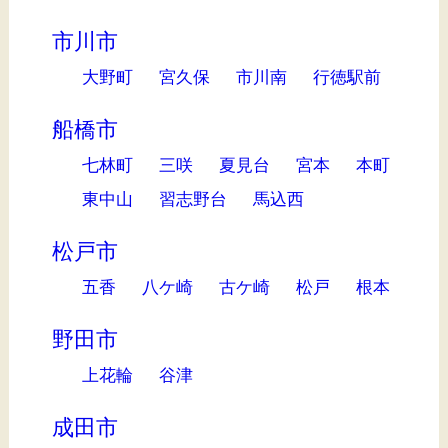
市川市
大野町
宮久保
市川南
行徳駅前
船橋市
七林町
三咲
夏見台
宮本
本町
東中山
習志野台
馬込西
松戸市
五香
八ケ崎
古ケ崎
松戸
根本
野田市
上花輪
谷津
成田市