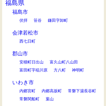
福島県
福島市
伏拝
笹谷
鎌田字卸町
会津若松市
西七日町
郡山市
安積町日出山
富久山町八山田
富田町字稲川原
方八町
神明町
いわき市
内郷宮町
内郷高坂町
常磐下湯長谷町
常磐関船町
葉山