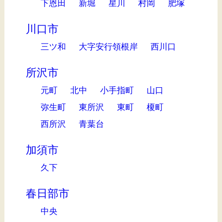
下恩田
新堀
星川
村岡
肥塚
川口市
三ツ和
大字安行領根岸
西川口
所沢市
元町
北中
小手指町
山口
弥生町
東所沢
東町
榎町
西所沢
青葉台
加須市
久下
春日部市
中央