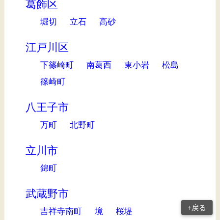
葛飾区
堀切
立石
高砂
江戸川区
下篠崎町
南葛西
東小岩
松島
篠崎町
八王子市
万町
北野町
立川市
錦町
武蔵野市
↑戻る
吉祥寺南町
境
桜堤