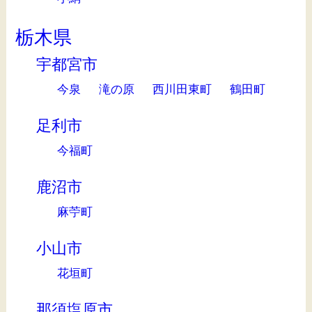
栃木県
宇都宮市
今泉
滝の原
西川田東町
鶴田町
足利市
今福町
鹿沼市
麻苧町
小山市
花垣町
那須塩原市