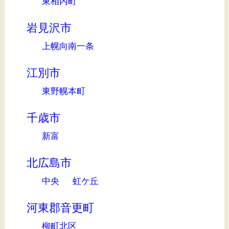
東相内町
岩見沢市
上幌向南一条
江別市
東野幌本町
千歳市
新富
北広島市
中央
虹ケ丘
河東郡音更町
柳町北区