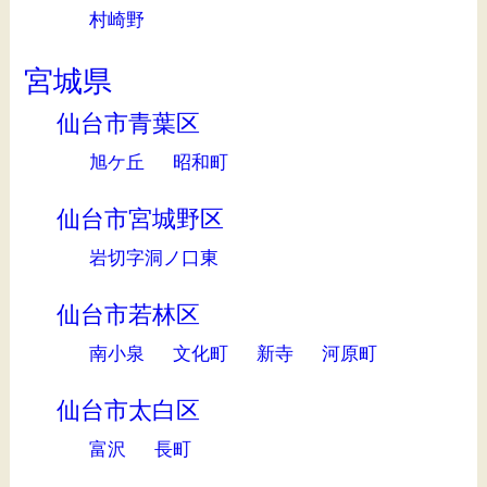
村崎野
宮城県
仙台市青葉区
旭ケ丘
昭和町
仙台市宮城野区
岩切字洞ノ口東
仙台市若林区
南小泉
文化町
新寺
河原町
仙台市太白区
富沢
長町