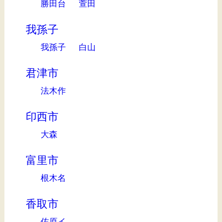
勝田台
萱田
我孫子
我孫子
白山
君津市
法木作
印西市
大森
富里市
根木名
香取市
佐原イ