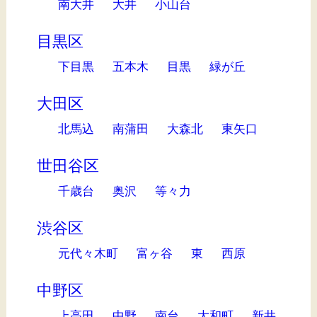
南大井
大井
小山台
目黒区
下目黒
五本木
目黒
緑が丘
大田区
北馬込
南蒲田
大森北
東矢口
世田谷区
千歳台
奥沢
等々力
渋谷区
元代々木町
富ヶ谷
東
西原
中野区
上高田
中野
南台
大和町
新井