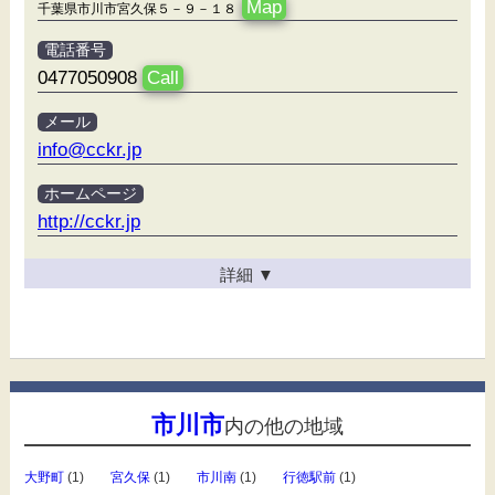
Map
千葉県市川市宮久保５－９－１８
電話番号
0477050908
Call
メール
info@cckr.jp
ホームページ
http://cckr.jp
詳細
▼
市川市
内の他の地域
大野町
(1)
宮久保
(1)
市川南
(1)
行徳駅前
(1)