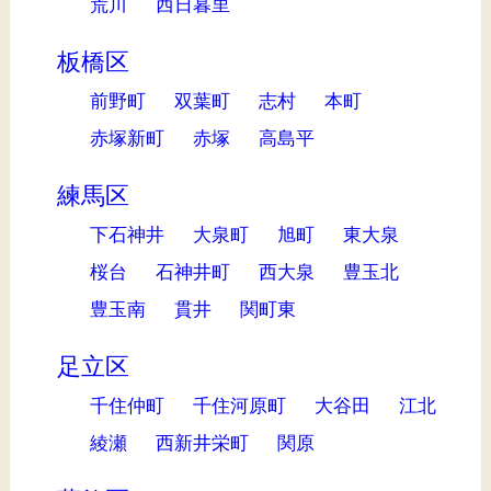
荒川
西日暮里
板橋区
前野町
双葉町
志村
本町
赤塚新町
赤塚
高島平
練馬区
下石神井
大泉町
旭町
東大泉
桜台
石神井町
西大泉
豊玉北
豊玉南
貫井
関町東
足立区
千住仲町
千住河原町
大谷田
江北
綾瀬
西新井栄町
関原