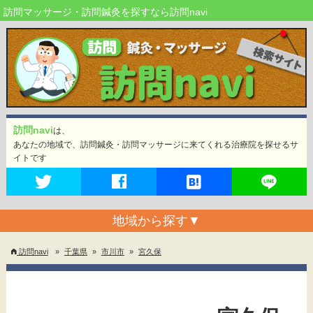
訪問マッサージ・訪問鍼灸を探すなら訪問navi
訪問navi
は、
あなたの地域で、訪問鍼灸・訪問マッサージに来てくれる治療院を探せるサ
イトです
地域から探す
▼
訪問navi
»
千葉県
»
市川市
»
宮久保