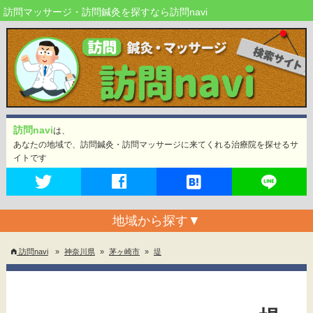
訪問マッサージ・訪問鍼灸を探すなら訪問navi
訪問navi
は、
あなたの地域で、訪問鍼灸・訪問マッサージに来てくれる治療院を探せるサ
イトです
地域から探す
▼
訪問navi
»
神奈川県
»
茅ヶ崎市
»
堤