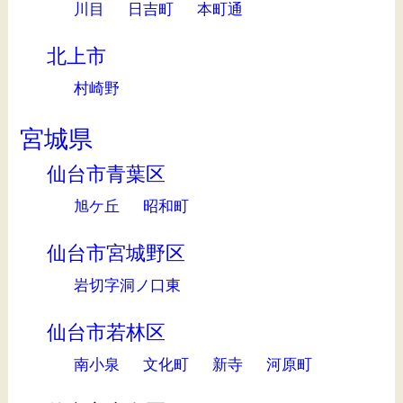
川目
日吉町
本町通
北上市
村崎野
宮城県
仙台市青葉区
旭ケ丘
昭和町
仙台市宮城野区
岩切字洞ノ口東
仙台市若林区
南小泉
文化町
新寺
河原町