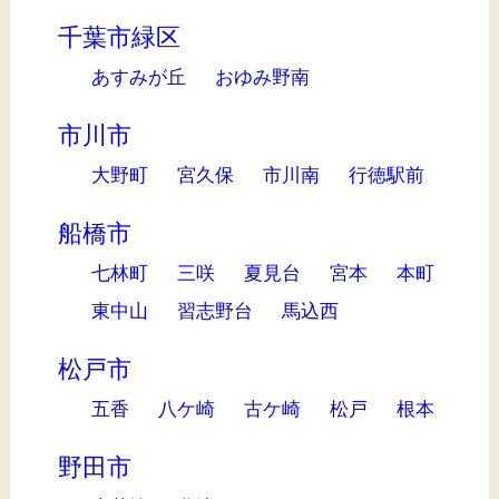
千葉市緑区
あすみが丘
おゆみ野南
市川市
大野町
宮久保
市川南
行徳駅前
船橋市
七林町
三咲
夏見台
宮本
本町
東中山
習志野台
馬込西
松戸市
五香
八ケ崎
古ケ崎
松戸
根本
野田市