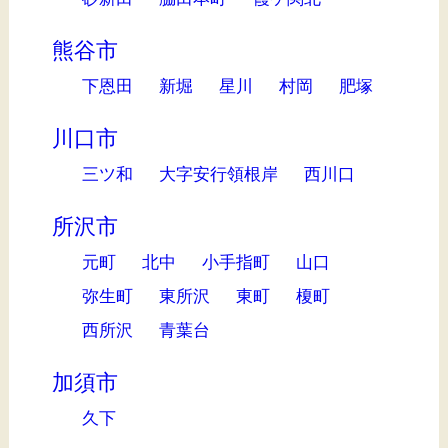
熊谷市
下恩田
新堀
星川
村岡
肥塚
川口市
三ツ和
大字安行領根岸
西川口
所沢市
元町
北中
小手指町
山口
弥生町
東所沢
東町
榎町
西所沢
青葉台
加須市
久下