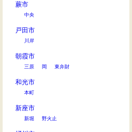
蕨市
中央
戸田市
川岸
朝霞市
三原
岡
東弁財
和光市
本町
新座市
新堀
野火止