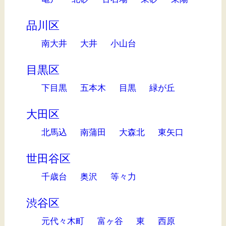
品川区
南大井
大井
小山台
目黒区
下目黒
五本木
目黒
緑が丘
大田区
北馬込
南蒲田
大森北
東矢口
世田谷区
千歳台
奥沢
等々力
渋谷区
元代々木町
富ヶ谷
東
西原