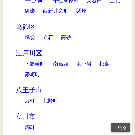
千住仲町
千住河原町
大谷田
江北
綾瀬
西新井栄町
関原
葛飾区
堀切
立石
高砂
江戸川区
下篠崎町
南葛西
東小岩
松島
篠崎町
八王子市
万町
北野町
立川市
錦町
↑戻る