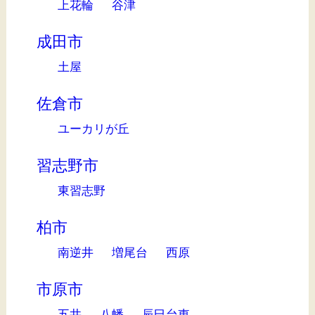
上花輪
谷津
成田市
土屋
佐倉市
ユーカリが丘
習志野市
東習志野
柏市
南逆井
増尾台
西原
市原市
五井
八幡
辰巳台東