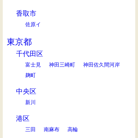
香取市
佐原イ
東京都
千代田区
富士見
神田三崎町
神田佐久間河岸
麹町
中央区
新川
港区
三田
南麻布
高輪