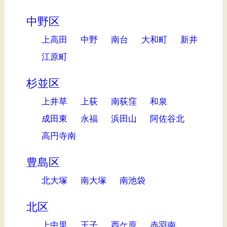
中野区
上高田
中野
南台
大和町
新井
江原町
杉並区
上井草
上荻
南荻窪
和泉
成田東
永福
浜田山
阿佐谷北
高円寺南
豊島区
北大塚
南大塚
南池袋
北区
上中里
王子
西ケ原
赤羽南