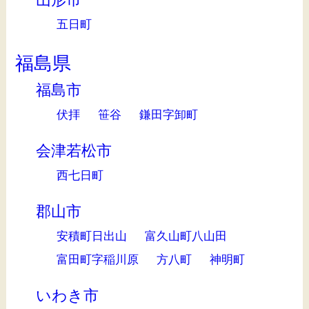
五日町
福島県
福島市
伏拝
笹谷
鎌田字卸町
会津若松市
西七日町
郡山市
安積町日出山
富久山町八山田
富田町字稲川原
方八町
神明町
いわき市