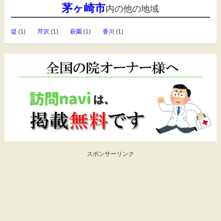
茅ヶ崎市
内の他の地域
堤
(1)
芹沢
(1)
萩園
(1)
香川
(1)
スポンサーリンク