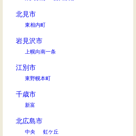
北見市
東相内町
岩見沢市
上幌向南一条
江別市
東野幌本町
千歳市
新富
北広島市
中央
虹ケ丘