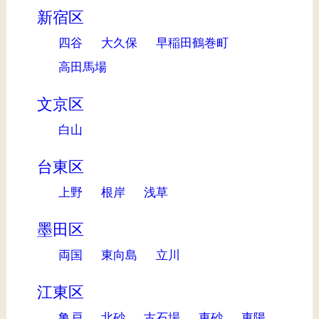
新宿区
四谷
大久保
早稲田鶴巻町
高田馬場
文京区
白山
台東区
上野
根岸
浅草
墨田区
両国
東向島
立川
江東区
亀戸
北砂
古石場
東砂
東陽