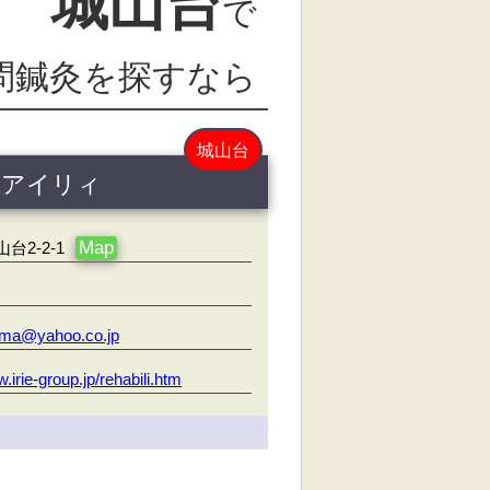
城山台
で
問鍼灸を探すなら
城山台
 アイリィ
Map
2-2-1
ama@yahoo.co.jp
w.irie-group.jp/rehabili.htm