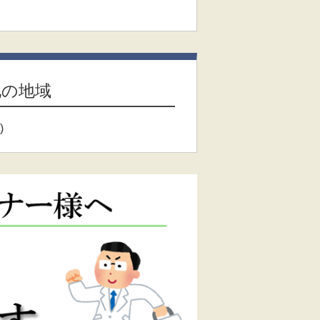
他の地域
)