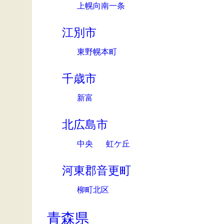
上幌向南一条
江別市
東野幌本町
千歳市
新富
北広島市
中央
虹ケ丘
河東郡音更町
柳町北区
青森県