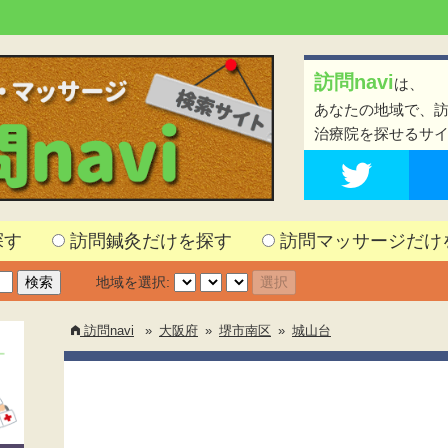
訪問navi
は、
あなたの地域で、
治療院を探せるサ
探す
訪問鍼灸だけを探す
訪問マッサージだけ
地域を選択:
訪問navi
»
大阪府
»
堺市南区
»
城山台