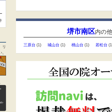
件
堺市南区
内の
三原台
(1)
城山台
(1)
桃山台
(1)
若松台
(1
、リ
い。
。
>
on-