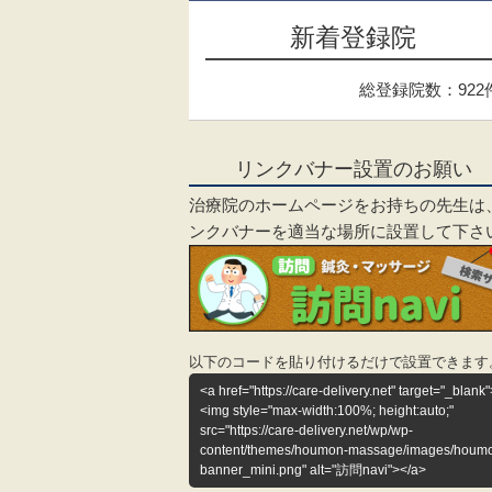
新着登録院
総登録院数：922
リンクバナー設置のお願い
治療院のホームページをお持ちの先生は
ンクバナーを適当な場所に設置して下さ
以下のコードを貼り付けるだけで設置できます
<a href="https://care-delivery.net" target="_blank"
<img style="max-width:100%; height:auto;"
src="https://care-delivery.net/wp/wp-
content/themes/houmon-massage/images/houm
banner_mini.png" alt="訪問navi"></a>