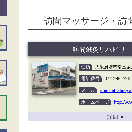
訪問マッサージ・訪
訪問鍼灸リハビリ
住所
大阪府堺市南区城山台
電話番号
072-296-7400
メール
medical_shiroy
ホームページ
http://ww
詳細
▼