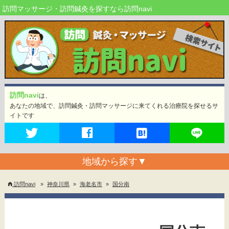
訪問マッサージ・訪問鍼灸を探すなら訪問navi
訪問navi
は、
あなたの地域で、訪問鍼灸・訪問マッサージに来てくれる治療院を探せるサ
イトです
地域から探す
▼
訪問navi
»
神奈川県
»
海老名市
»
国分南