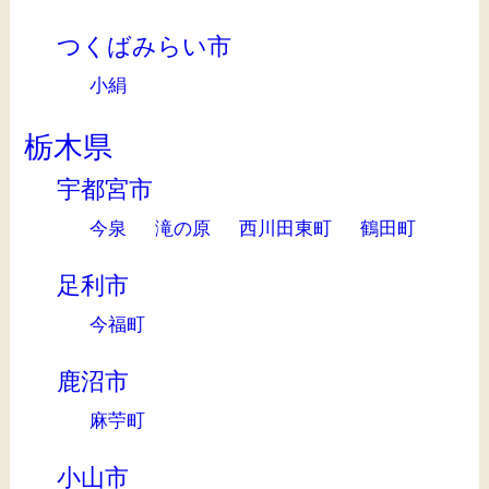
つくばみらい市
小絹
栃木県
宇都宮市
今泉
滝の原
西川田東町
鶴田町
足利市
今福町
鹿沼市
麻苧町
小山市