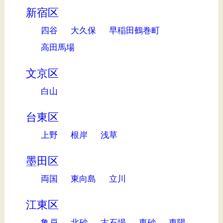
新宿区
四谷
大久保
早稲田鶴巻町
高田馬場
文京区
白山
台東区
上野
根岸
浅草
墨田区
両国
東向島
立川
江東区
亀戸
北砂
古石場
東砂
東陽