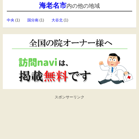
海老名市
内の他の地域
中央
(1)
国分南
(1)
大谷北
(1)
スポンサーリンク