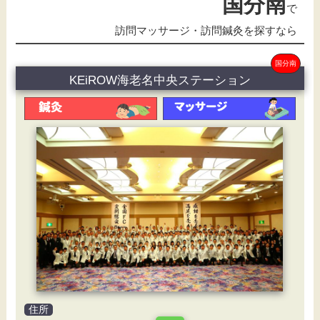
国分南
で
訪問マッサージ・訪問鍼灸を探すなら
国分南
KEiROW海老名中央ステーション
住所