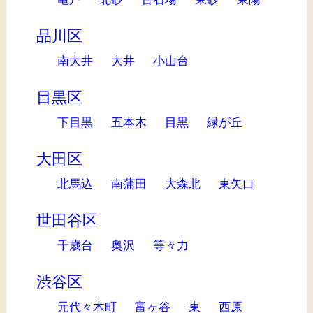
品川区
南大井
大井
小山台
目黒区
下目黒
五本木
目黒
緑が丘
大田区
北馬込
南蒲田
大森北
東矢口
世田谷区
千歳台
奥沢
等々力
渋谷区
元代々木町
富ヶ谷
東
西原