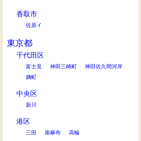
香取市
佐原イ
東京都
千代田区
富士見
神田三崎町
神田佐久間河岸
麹町
中央区
新川
港区
三田
南麻布
高輪