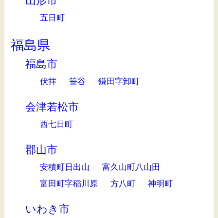
山形市
五日町
福島県
福島市
伏拝
笹谷
鎌田字卸町
会津若松市
西七日町
郡山市
安積町日出山
富久山町八山田
富田町字稲川原
方八町
神明町
いわき市