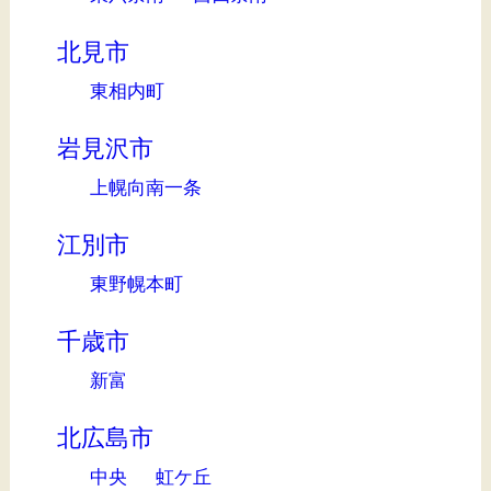
北見市
東相内町
岩見沢市
上幌向南一条
江別市
東野幌本町
千歳市
新富
北広島市
中央
虹ケ丘