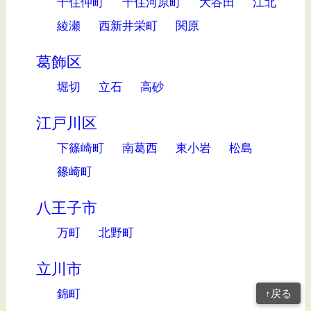
千住仲町
千住河原町
大谷田
江北
綾瀬
西新井栄町
関原
葛飾区
堀切
立石
高砂
江戸川区
下篠崎町
南葛西
東小岩
松島
篠崎町
八王子市
万町
北野町
立川市
錦町
↑戻る