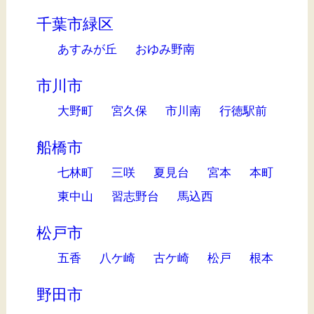
千葉市緑区
あすみが丘
おゆみ野南
市川市
大野町
宮久保
市川南
行徳駅前
船橋市
七林町
三咲
夏見台
宮本
本町
東中山
習志野台
馬込西
松戸市
五香
八ケ崎
古ケ崎
松戸
根本
野田市