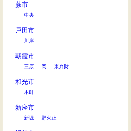
蕨市
中央
戸田市
川岸
朝霞市
三原
岡
東弁財
和光市
本町
新座市
新堀
野火止