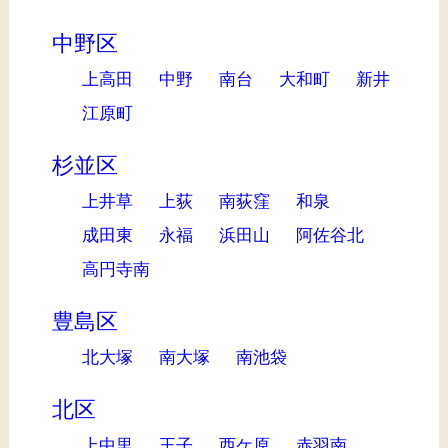
中野区
上高田
中野
南台
大和町
新井
江原町
杉並区
上井草
上荻
南荻窪
和泉
成田東
永福
浜田山
阿佐谷北
高円寺南
豊島区
北大塚
南大塚
南池袋
北区
上中里
王子
西ケ原
赤羽南