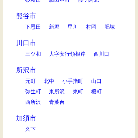
熊谷市
下恩田
新堀
星川
村岡
肥塚
川口市
三ツ和
大字安行領根岸
西川口
所沢市
元町
北中
小手指町
山口
弥生町
東所沢
東町
榎町
西所沢
青葉台
加須市
久下