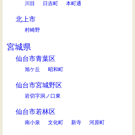
川目
日吉町
本町通
北上市
村崎野
宮城県
仙台市青葉区
旭ケ丘
昭和町
仙台市宮城野区
岩切字洞ノ口東
仙台市若林区
南小泉
文化町
新寺
河原町