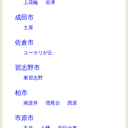
上花輪
谷津
成田市
土屋
佐倉市
ユーカリが丘
習志野市
東習志野
柏市
南逆井
増尾台
西原
市原市
五井
八幡
辰巳台東