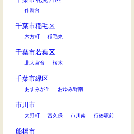
作新台
千葉市稲毛区
六方町
稲毛東
千葉市若葉区
北大宮台
桜木
千葉市緑区
あすみが丘
おゆみ野南
市川市
大野町
宮久保
市川南
行徳駅前
船橋市