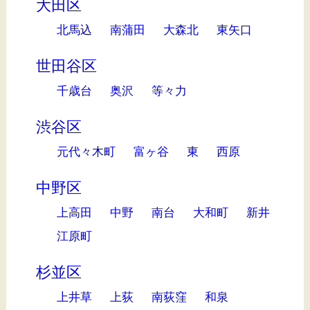
大田区
北馬込
南蒲田
大森北
東矢口
世田谷区
千歳台
奥沢
等々力
渋谷区
元代々木町
富ヶ谷
東
西原
中野区
上高田
中野
南台
大和町
新井
江原町
杉並区
上井草
上荻
南荻窪
和泉