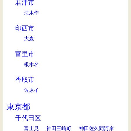
君津市
法木作
印西市
大森
富里市
根木名
香取市
佐原イ
東京都
千代田区
富士見
神田三崎町
神田佐久間河岸