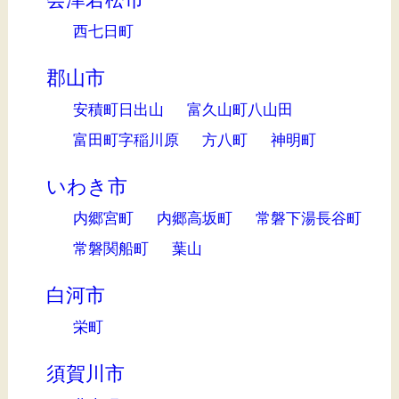
西七日町
郡山市
安積町日出山
富久山町八山田
富田町字稲川原
方八町
神明町
いわき市
内郷宮町
内郷高坂町
常磐下湯長谷町
常磐関船町
葉山
白河市
栄町
須賀川市