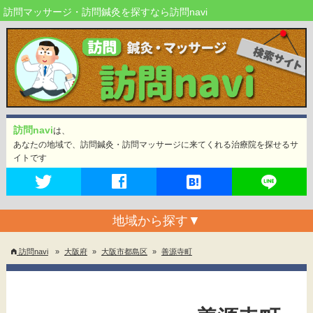
訪問マッサージ・訪問鍼灸を探すなら訪問navi
訪問navi
は、
あなたの地域で、訪問鍼灸・訪問マッサージに来てくれる治療院を探せるサ
イトです
地域から探す
▼
訪問navi
»
大阪府
»
大阪市都島区
»
善源寺町