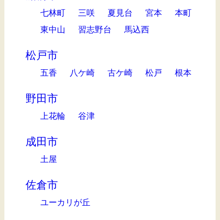
七林町
三咲
夏見台
宮本
本町
東中山
習志野台
馬込西
松戸市
五香
八ケ崎
古ケ崎
松戸
根本
野田市
上花輪
谷津
成田市
土屋
佐倉市
ユーカリが丘