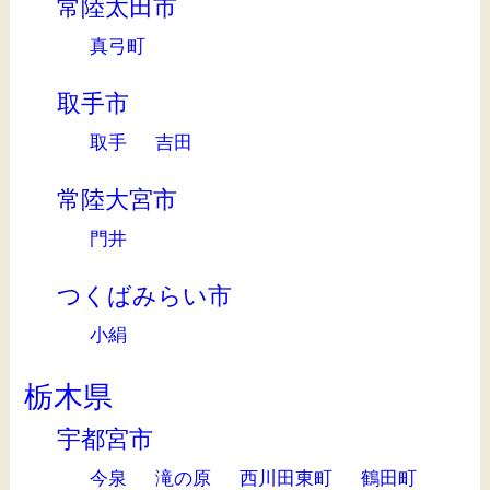
常陸太田市
真弓町
取手市
取手
吉田
常陸大宮市
門井
つくばみらい市
小絹
栃木県
宇都宮市
今泉
滝の原
西川田東町
鶴田町