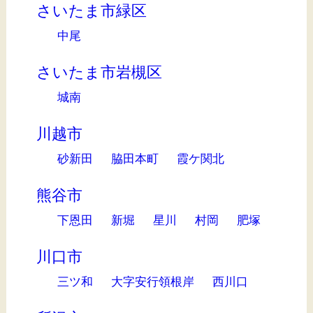
さいたま市緑区
中尾
さいたま市岩槻区
城南
川越市
砂新田
脇田本町
霞ケ関北
熊谷市
下恩田
新堀
星川
村岡
肥塚
川口市
三ツ和
大字安行領根岸
西川口