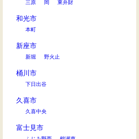
三原
岡
東弁財
和光市
本町
新座市
新堀
野火止
桶川市
下日出谷
久喜市
久喜中央
富士見市
ふじみ野西
鶴瀬東