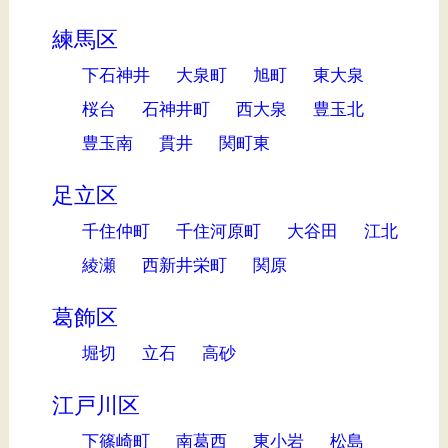
練馬区
下石神井
大泉町
旭町
東大泉
桜台
石神井町
西大泉
豊玉北
豊玉南
貫井
関町東
足立区
千住仲町
千住河原町
大谷田
江北
綾瀬
西新井栄町
関原
葛飾区
堀切
立石
高砂
江戸川区
下篠崎町
南葛西
東小岩
松島