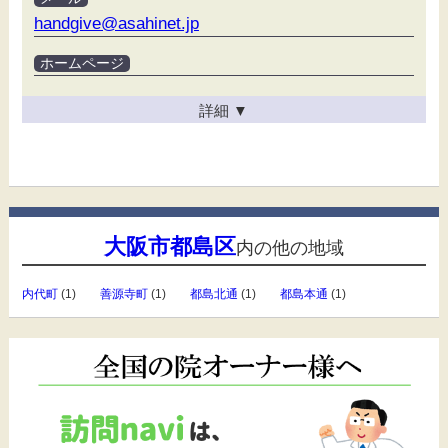
handgive@asahinet.jp
ホームページ
詳細
▼
大阪市都島区
内の他の地域
内代町
(1)
善源寺町
(1)
都島北通
(1)
都島本通
(1)