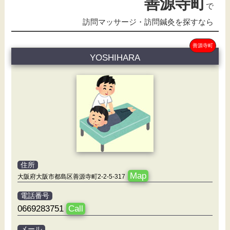
善源寺町
で
訪問マッサージ・訪問鍼灸を探すなら
善源寺町
YOSHIHARA
住所
Map
大阪府大阪市都島区善源寺町2-2-5-317
電話番号
0669283751
Call
メール