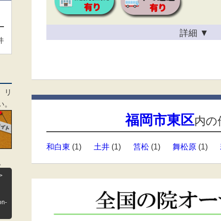
詳細
▼
件
、リ
い。
福岡市東区
内の
和白東
(1)
土井
(1)
筥松
(1)
舞松原
(1)
。
>
on-