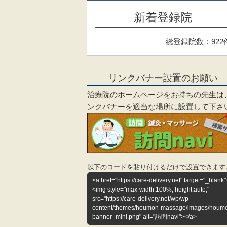
新着登録院
総登録院数：922
リンクバナー設置のお願い
治療院のホームページをお持ちの先生は
ンクバナーを適当な場所に設置して下さ
以下のコードを貼り付けるだけで設置できます
<a href="https://care-delivery.net" target="_blank"
<img style="max-width:100%; height:auto;"
src="https://care-delivery.net/wp/wp-
content/themes/houmon-massage/images/houm
banner_mini.png" alt="訪問navi"></a>