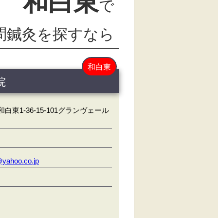
和白東
で
問鍼灸を探すなら
和白東
院
東1-36-15-101グランヴェール
yahoo.co.jp