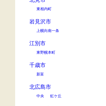
東相内町
岩見沢市
上幌向南一条
江別市
東野幌本町
千歳市
新富
北広島市
中央
虹ケ丘