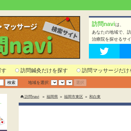
訪問navi
は、
あなたの地域で、
治療院を探せるサ
探す
訪問鍼灸だけを探す
訪問マッサージだけ
地域を選択:
訪問navi
»
福岡県
»
福岡市東区
»
和白東