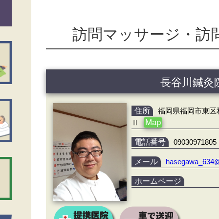
訪問マッサージ・訪
長谷川鍼灸
住所
福岡県福岡市東区和白
Map
Ⅱ
電話番号
09030971805
メール
hasegawa_634@
ホームページ