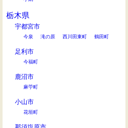
栃木県
宇都宮市
今泉
滝の原
西川田東町
鶴田町
足利市
今福町
鹿沼市
麻苧町
小山市
花垣町
那須塩原市