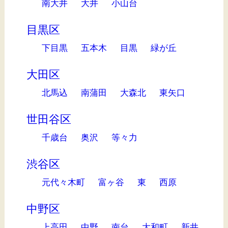
南大井
大井
小山台
目黒区
下目黒
五本木
目黒
緑が丘
大田区
北馬込
南蒲田
大森北
東矢口
世田谷区
千歳台
奥沢
等々力
渋谷区
元代々木町
富ヶ谷
東
西原
中野区
上高田
中野
南台
大和町
新井