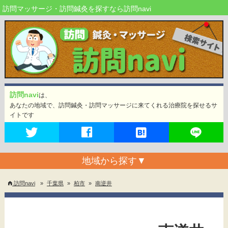
訪問マッサージ・訪問鍼灸を探すなら訪問navi
訪問navi
は、
あなたの地域で、訪問鍼灸・訪問マッサージに来てくれる治療院を探せるサ
イトです
地域から探す
▼
訪問navi
»
千葉県
»
柏市
»
南逆井