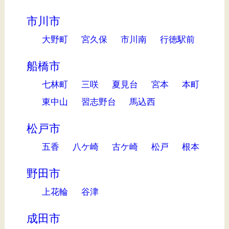
市川市
大野町
宮久保
市川南
行徳駅前
船橋市
七林町
三咲
夏見台
宮本
本町
東中山
習志野台
馬込西
松戸市
五香
八ケ崎
古ケ崎
松戸
根本
野田市
上花輪
谷津
成田市