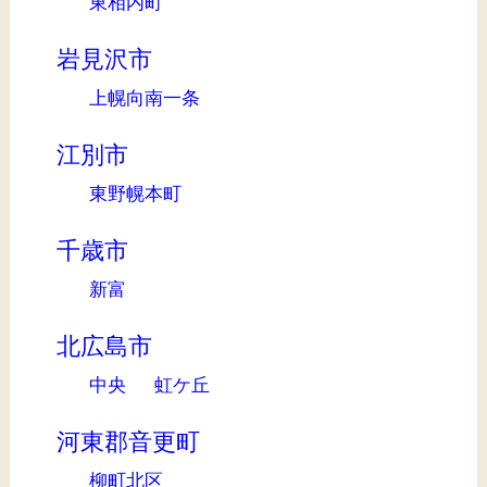
東相内町
岩見沢市
上幌向南一条
江別市
東野幌本町
千歳市
新富
北広島市
中央
虹ケ丘
河東郡音更町
柳町北区