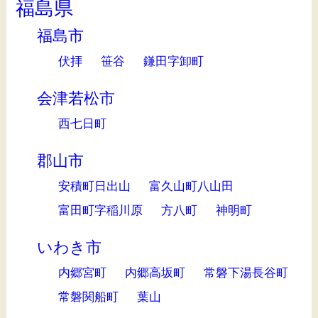
福島県
福島市
伏拝
笹谷
鎌田字卸町
会津若松市
西七日町
郡山市
安積町日出山
富久山町八山田
富田町字稲川原
方八町
神明町
いわき市
内郷宮町
内郷高坂町
常磐下湯長谷町
常磐関船町
葉山