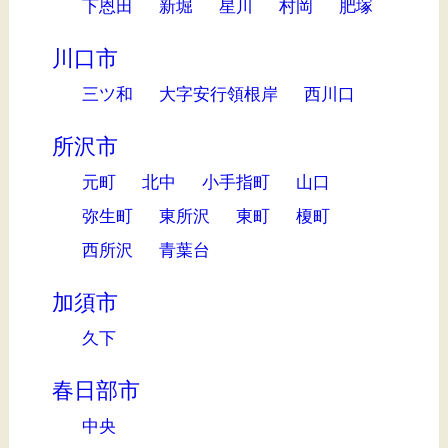
下恩田
新堀
星川
村岡
肥塚
川口市
三ツ和
大字安行領根岸
西川口
所沢市
元町
北中
小手指町
山口
弥生町
東所沢
東町
榎町
西所沢
青葉台
加須市
久下
春日部市
中央