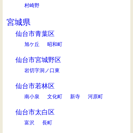
村崎野
宮城県
仙台市青葉区
旭ケ丘
昭和町
仙台市宮城野区
岩切字洞ノ口東
仙台市若林区
南小泉
文化町
新寺
河原町
仙台市太白区
富沢
長町