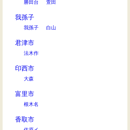
勝田台
萱田
我孫子
我孫子
白山
君津市
法木作
印西市
大森
富里市
根木名
香取市
佐原イ