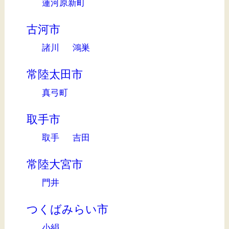
蓮河原新町
古河市
諸川
鴻巣
常陸太田市
真弓町
取手市
取手
吉田
常陸大宮市
門井
つくばみらい市
小絹