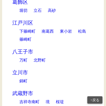
葛飾区
堀切
立石
高砂
江戸川区
下篠崎町
南葛西
東小岩
松島
篠崎町
八王子市
万町
北野町
立川市
錦町
武蔵野市
↑戻る
吉祥寺南町
境
桜堤