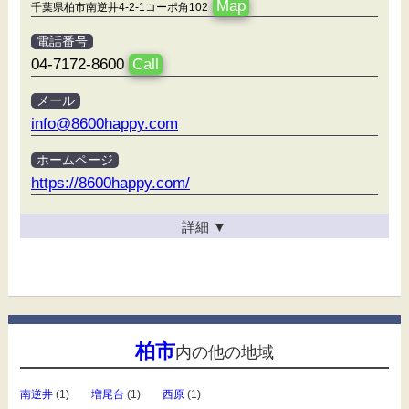
Map
千葉県柏市南逆井4-2-1コーポ角102
電話番号
04-7172-8600
Call
メール
info@8600happy.com
ホームページ
https://8600happy.com/
詳細
▼
柏市
内の他の地域
南逆井
(1)
増尾台
(1)
西原
(1)