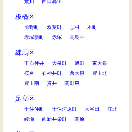
荒川
西日暮里
板橋区
前野町
双葉町
志村
本町
赤塚新町
赤塚
高島平
練馬区
下石神井
大泉町
旭町
東大泉
桜台
石神井町
西大泉
豊玉北
豊玉南
貫井
関町東
足立区
千住仲町
千住河原町
大谷田
江北
綾瀬
西新井栄町
関原