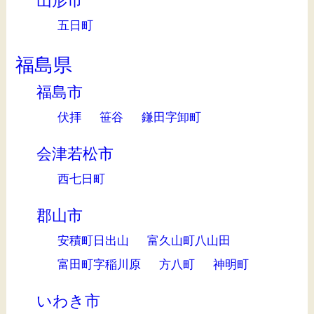
山形市
五日町
福島県
福島市
伏拝
笹谷
鎌田字卸町
会津若松市
西七日町
郡山市
安積町日出山
富久山町八山田
富田町字稲川原
方八町
神明町
いわき市