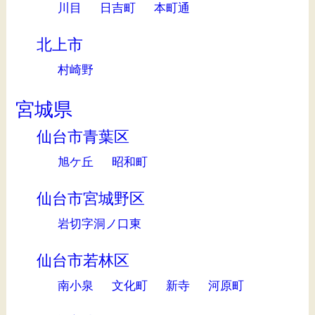
川目
日吉町
本町通
北上市
村崎野
宮城県
仙台市青葉区
旭ケ丘
昭和町
仙台市宮城野区
岩切字洞ノ口東
仙台市若林区
南小泉
文化町
新寺
河原町