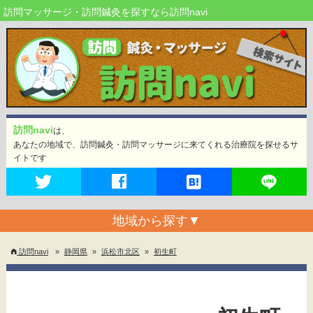
訪問マッサージ・訪問鍼灸を探すなら訪問navi
訪問navi
は、
あなたの地域で、訪問鍼灸・訪問マッサージに来てくれる治療院を探せるサ
イトです
地域から探す
▼
訪問navi
»
静岡県
»
浜松市北区
»
初生町