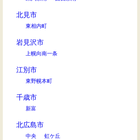
北見市
東相内町
岩見沢市
上幌向南一条
江別市
東野幌本町
千歳市
新富
北広島市
中央
虹ケ丘