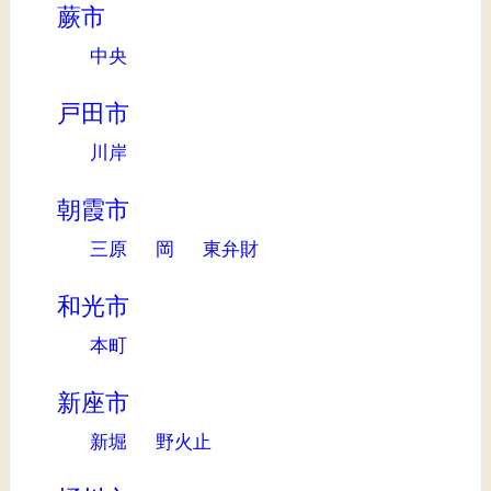
蕨市
中央
戸田市
川岸
朝霞市
三原
岡
東弁財
和光市
本町
新座市
新堀
野火止