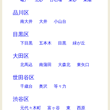
品川区
南大井
大井
小山台
目黒区
下目黒
五本木
目黒
緑が丘
大田区
北馬込
南蒲田
大森北
東矢口
世田谷区
千歳台
奥沢
等々力
渋谷区
元代々木町
富ヶ谷
東
西原