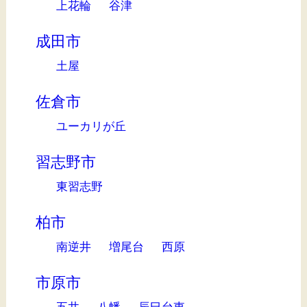
上花輪
谷津
成田市
土屋
佐倉市
ユーカリが丘
習志野市
東習志野
柏市
南逆井
増尾台
西原
市原市
五井
八幡
辰巳台東