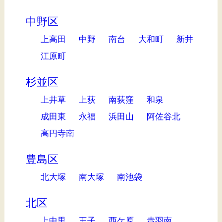
中野区
上高田
中野
南台
大和町
新井
江原町
杉並区
上井草
上荻
南荻窪
和泉
成田東
永福
浜田山
阿佐谷北
高円寺南
豊島区
北大塚
南大塚
南池袋
北区
上中里
王子
西ケ原
赤羽南