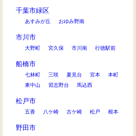
千葉市緑区
あすみが丘
おゆみ野南
市川市
大野町
宮久保
市川南
行徳駅前
船橋市
七林町
三咲
夏見台
宮本
本町
東中山
習志野台
馬込西
松戸市
五香
八ケ崎
古ケ崎
松戸
根本
野田市