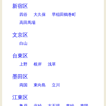
新宿区
四谷
大久保
早稲田鶴巻町
高田馬場
文京区
白山
台東区
上野
根岸
浅草
墨田区
両国
東向島
立川
江東区
亀戸
北砂
古石場
東砂
東陽