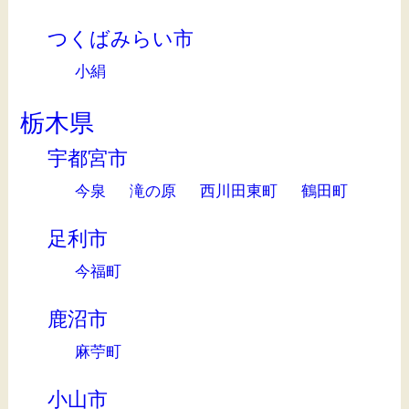
つくばみらい市
小絹
栃木県
宇都宮市
今泉
滝の原
西川田東町
鶴田町
足利市
今福町
鹿沼市
麻苧町
小山市