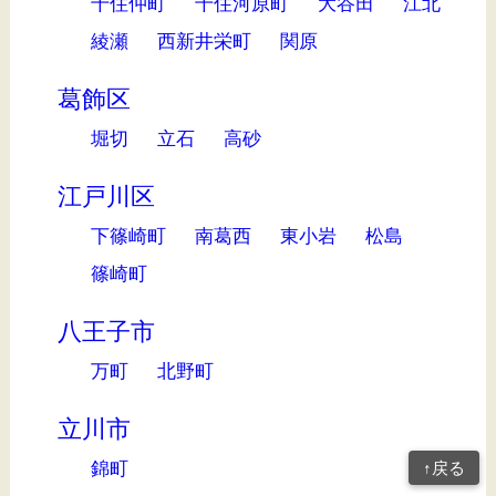
千住仲町
千住河原町
大谷田
江北
綾瀬
西新井栄町
関原
葛飾区
堀切
立石
高砂
江戸川区
下篠崎町
南葛西
東小岩
松島
篠崎町
八王子市
万町
北野町
立川市
錦町
↑戻る