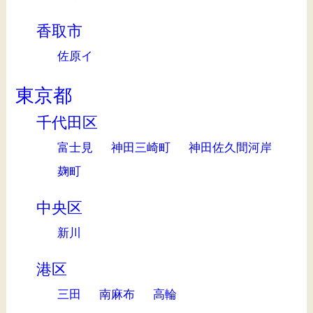
香取市
佐原イ
東京都
千代田区
富士見
神田三崎町
神田佐久間河岸
麹町
中央区
新川
港区
三田
南麻布
高輪