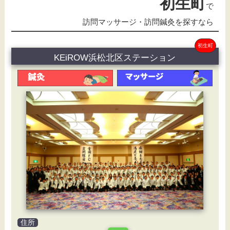
初生町
で
訪問マッサージ・訪問鍼灸を探すなら
初生町
KEiROW浜松北区ステーション
住所