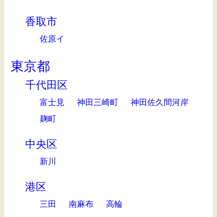
香取市
佐原イ
東京都
千代田区
富士見
神田三崎町
神田佐久間河岸
麹町
中央区
新川
港区
三田
南麻布
高輪