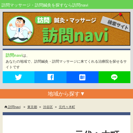
訪問マッサージ・訪問鍼灸を探すなら訪問navi
訪問navi
は、
あなたの地域で、訪問鍼灸・訪問マッサージに来てくれる治療院を探せるサ
イトです
地域から探す
▼
訪問navi
»
東京都
»
渋谷区
»
元代々木町