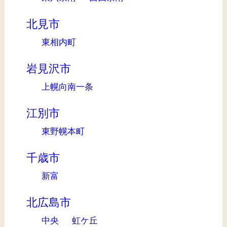
北見市
東相内町
岩見沢市
上幌向南一条
江別市
東野幌本町
千歳市
新富
北広島市
中央
虹ケ丘