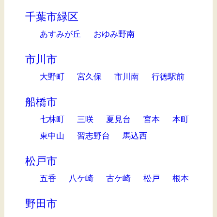
千葉市緑区
あすみが丘
おゆみ野南
市川市
大野町
宮久保
市川南
行徳駅前
船橋市
七林町
三咲
夏見台
宮本
本町
東中山
習志野台
馬込西
松戸市
五香
八ケ崎
古ケ崎
松戸
根本
野田市