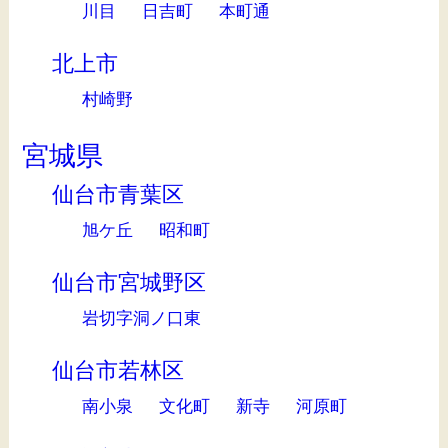
川目
日吉町
本町通
北上市
村崎野
宮城県
仙台市青葉区
旭ケ丘
昭和町
仙台市宮城野区
岩切字洞ノ口東
仙台市若林区
南小泉
文化町
新寺
河原町