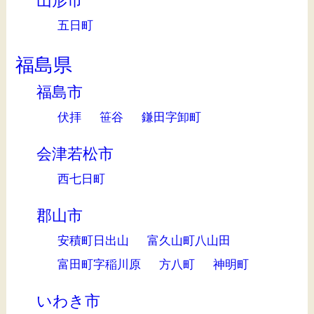
山形市
五日町
福島県
福島市
伏拝
笹谷
鎌田字卸町
会津若松市
西七日町
郡山市
安積町日出山
富久山町八山田
富田町字稲川原
方八町
神明町
いわき市