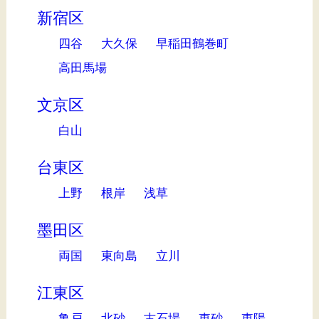
新宿区
四谷
大久保
早稲田鶴巻町
高田馬場
文京区
白山
台東区
上野
根岸
浅草
墨田区
両国
東向島
立川
江東区
亀戸
北砂
古石場
東砂
東陽