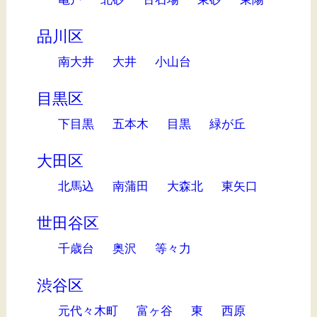
品川区
南大井
大井
小山台
目黒区
下目黒
五本木
目黒
緑が丘
大田区
北馬込
南蒲田
大森北
東矢口
世田谷区
千歳台
奥沢
等々力
渋谷区
元代々木町
富ヶ谷
東
西原