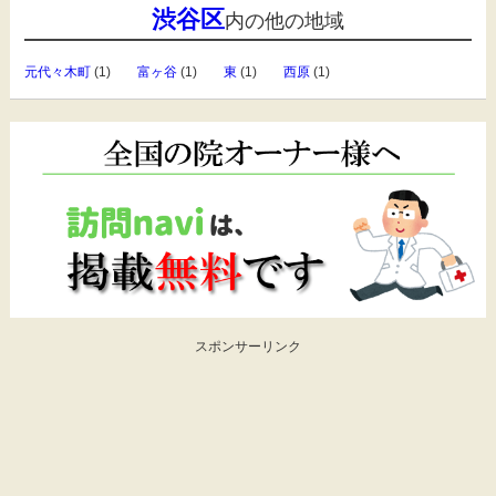
渋谷区
内の他の地域
元代々木町
(1)
富ヶ谷
(1)
東
(1)
西原
(1)
スポンサーリンク