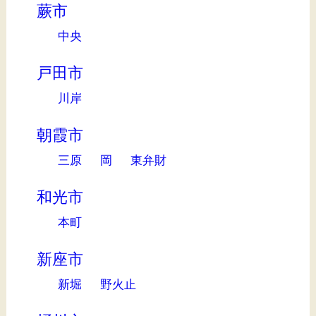
蕨市
中央
戸田市
川岸
朝霞市
三原
岡
東弁財
和光市
本町
新座市
新堀
野火止