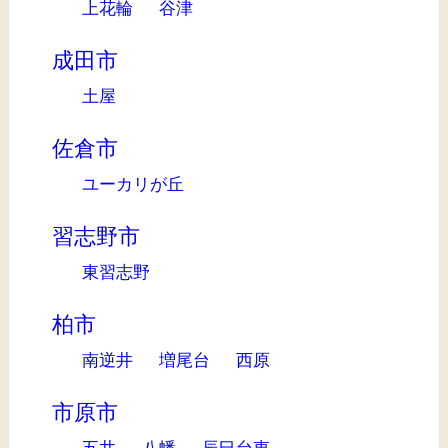
上花輪
谷津
成田市
土屋
佐倉市
ユーカリが丘
習志野市
東習志野
柏市
南逆井
増尾台
西原
市原市
五井
八幡
辰巳台東