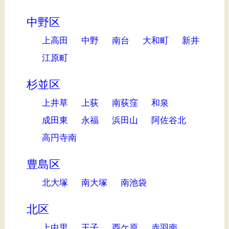
中野区
上高田
中野
南台
大和町
新井
江原町
杉並区
上井草
上荻
南荻窪
和泉
成田東
永福
浜田山
阿佐谷北
高円寺南
豊島区
北大塚
南大塚
南池袋
北区
上中里
王子
西ケ原
赤羽南