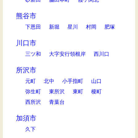
熊谷市
下恩田
新堀
星川
村岡
肥塚
川口市
三ツ和
大字安行領根岸
西川口
所沢市
元町
北中
小手指町
山口
弥生町
東所沢
東町
榎町
西所沢
青葉台
加須市
久下