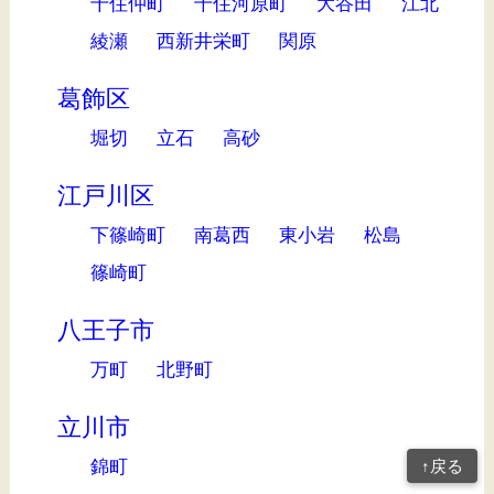
千住仲町
千住河原町
大谷田
江北
綾瀬
西新井栄町
関原
葛飾区
堀切
立石
高砂
江戸川区
下篠崎町
南葛西
東小岩
松島
篠崎町
八王子市
万町
北野町
立川市
錦町
↑戻る