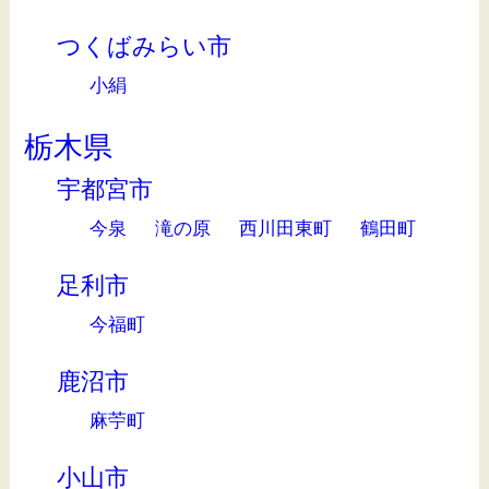
つくばみらい市
小絹
栃木県
宇都宮市
今泉
滝の原
西川田東町
鶴田町
足利市
今福町
鹿沼市
麻苧町
小山市