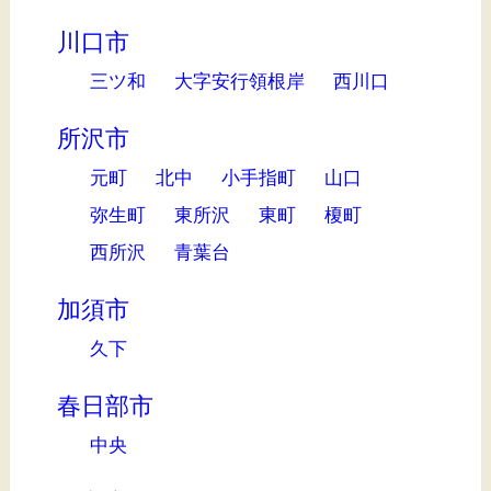
川口市
三ツ和
大字安行領根岸
西川口
所沢市
元町
北中
小手指町
山口
弥生町
東所沢
東町
榎町
西所沢
青葉台
加須市
久下
春日部市
中央