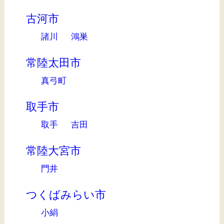
古河市
諸川
鴻巣
常陸太田市
真弓町
取手市
取手
吉田
常陸大宮市
門井
つくばみらい市
小絹