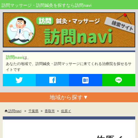
訪問マッサージ・訪問鍼灸を探すなら訪問navi
訪問navi
は、
あなたの地域で、訪問鍼灸・訪問マッサージに来てくれる治療院を探せるサ
イトです
地域から探す
▼
訪問navi
»
千葉県
»
香取市
»
佐原イ