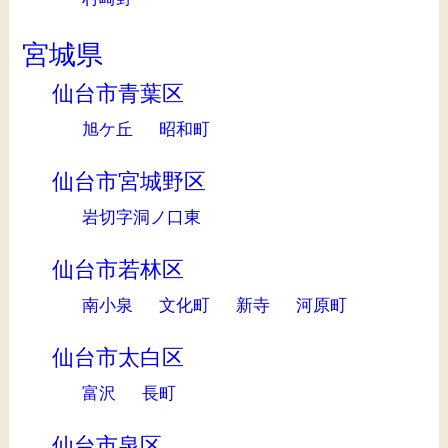
宮城県
仙台市青葉区
旭ケ丘
昭和町
仙台市宮城野区
岩切字洞ノ口東
仙台市若林区
南小泉
文化町
新寺
河原町
仙台市太白区
富沢
長町
仙台市泉区