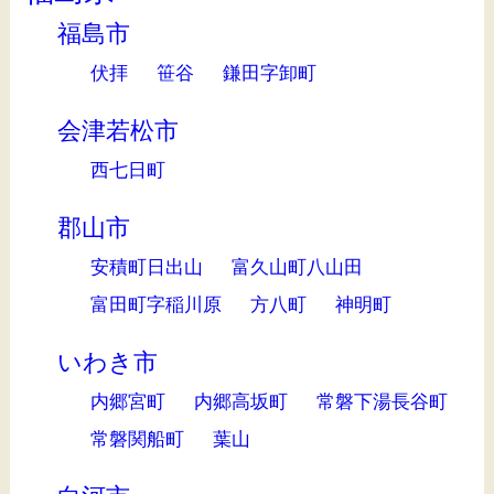
福島市
伏拝
笹谷
鎌田字卸町
会津若松市
西七日町
郡山市
安積町日出山
富久山町八山田
富田町字稲川原
方八町
神明町
いわき市
内郷宮町
内郷高坂町
常磐下湯長谷町
常磐関船町
葉山