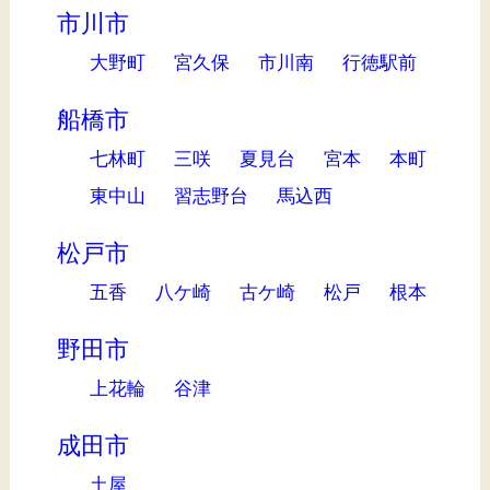
市川市
大野町
宮久保
市川南
行徳駅前
船橋市
七林町
三咲
夏見台
宮本
本町
東中山
習志野台
馬込西
松戸市
五香
八ケ崎
古ケ崎
松戸
根本
野田市
上花輪
谷津
成田市
土屋