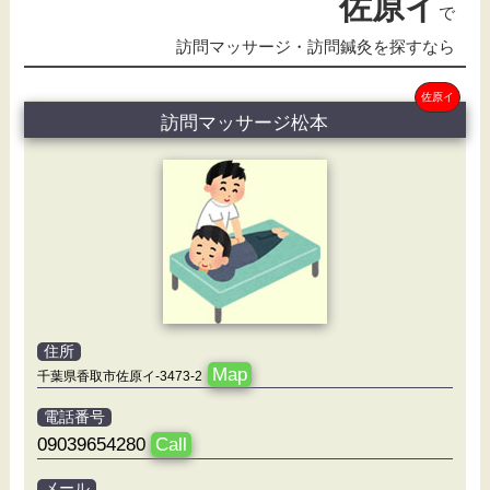
佐原イ
で
訪問マッサージ・訪問鍼灸を探すなら
佐原イ
訪問マッサージ松本
住所
Map
千葉県香取市佐原イ-3473-2
電話番号
09039654280
Call
メール