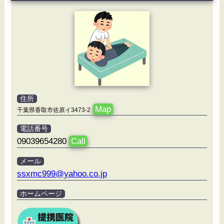
住所
Map
千葉県香取市佐原イ3473-2
電話番号
09039654280
Call
メール
ssxmc999@yahoo.co.jp
ホームページ