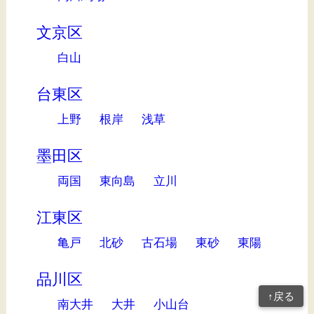
文京区
白山
台東区
上野
根岸
浅草
墨田区
両国
東向島
立川
江東区
亀戸
北砂
古石場
東砂
東陽
品川区
↑戻る
南大井
大井
小山台