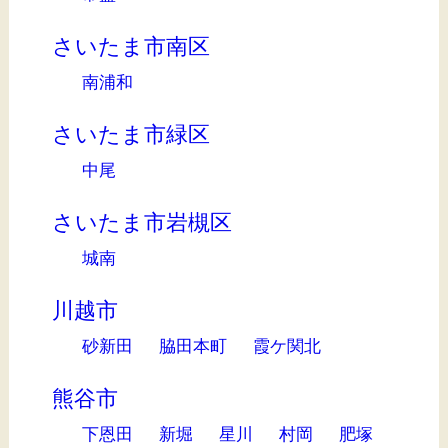
さいたま市南区
南浦和
さいたま市緑区
中尾
さいたま市岩槻区
城南
川越市
砂新田
脇田本町
霞ケ関北
熊谷市
下恩田
新堀
星川
村岡
肥塚