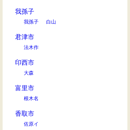
我孫子
我孫子
白山
君津市
法木作
印西市
大森
富里市
根木名
香取市
佐原イ