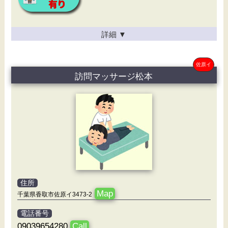
詳細
▼
佐原イ
訪問マッサージ松本
住所
Map
千葉県香取市佐原イ3473-2
電話番号
09039654280
Call