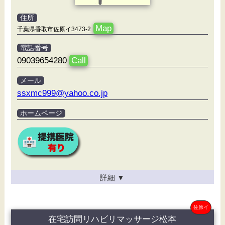
住所
Map
千葉県香取市佐原イ3473-2
電話番号
09039654280
Call
メール
ssxmc999@yahoo.co.jp
ホームページ
詳細
▼
佐原イ
在宅訪問リハビリマッサージ松本