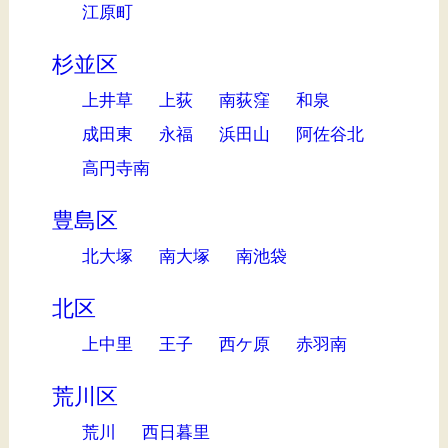
江原町
杉並区
上井草
上荻
南荻窪
和泉
成田東
永福
浜田山
阿佐谷北
高円寺南
豊島区
北大塚
南大塚
南池袋
北区
上中里
王子
西ケ原
赤羽南
荒川区
荒川
西日暮里