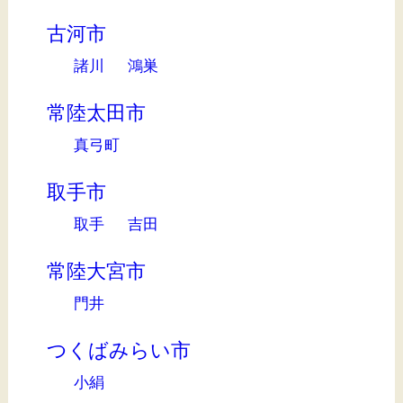
古河市
諸川
鴻巣
常陸太田市
真弓町
取手市
取手
吉田
常陸大宮市
門井
つくばみらい市
小絹