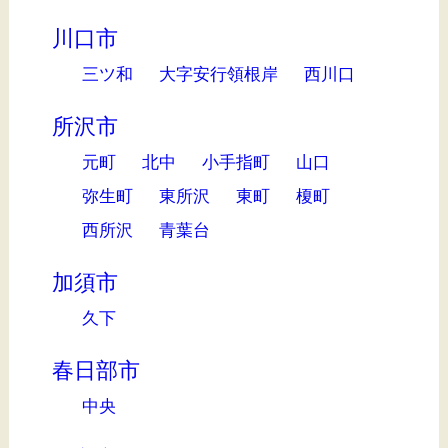
川口市
三ツ和
大字安行領根岸
西川口
所沢市
元町
北中
小手指町
山口
弥生町
東所沢
東町
榎町
西所沢
青葉台
加須市
久下
春日部市
中央