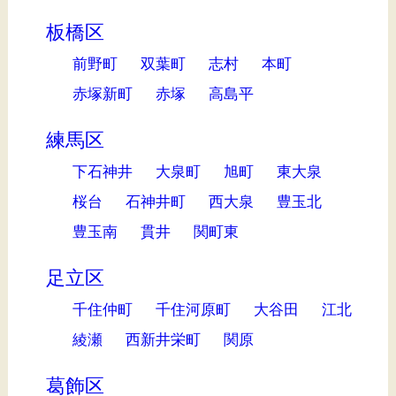
板橋区
前野町
双葉町
志村
本町
赤塚新町
赤塚
高島平
練馬区
下石神井
大泉町
旭町
東大泉
桜台
石神井町
西大泉
豊玉北
豊玉南
貫井
関町東
足立区
千住仲町
千住河原町
大谷田
江北
綾瀬
西新井栄町
関原
葛飾区