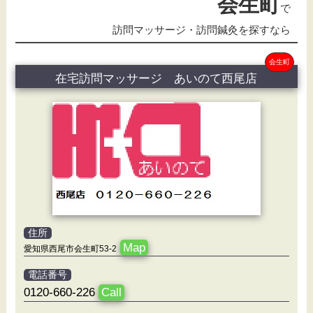
会生町
で
訪問マッサージ・訪問鍼灸を探すなら
会生町
在宅訪問マッサージ あいのて西尾店
住所
Map
愛知県西尾市会生町53-2
電話番号
0120-660-226
Call