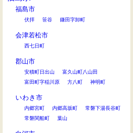
福島市
伏拝
笹谷
鎌田字卸町
会津若松市
西七日町
郡山市
安積町日出山
富久山町八山田
富田町字稲川原
方八町
神明町
いわき市
内郷宮町
内郷高坂町
常磐下湯長谷町
常磐関船町
葉山