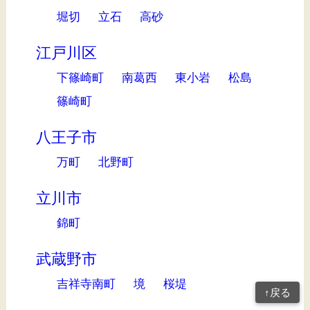
堀切
立石
高砂
江戸川区
下篠崎町
南葛西
東小岩
松島
篠崎町
八王子市
万町
北野町
立川市
錦町
武蔵野市
吉祥寺南町
境
桜堤
↑戻る