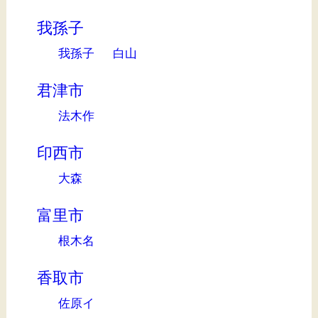
我孫子
我孫子
白山
君津市
法木作
印西市
大森
富里市
根木名
香取市
佐原イ