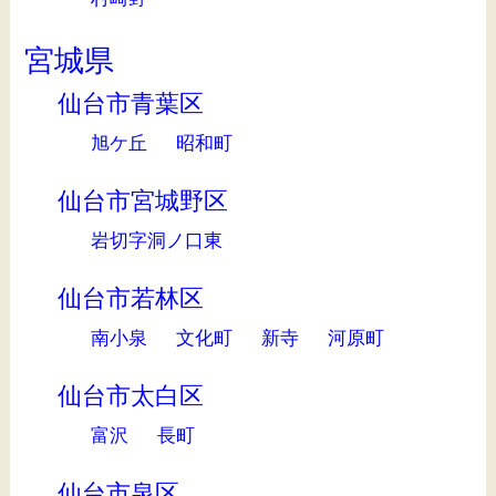
宮城県
仙台市青葉区
旭ケ丘
昭和町
仙台市宮城野区
岩切字洞ノ口東
仙台市若林区
南小泉
文化町
新寺
河原町
仙台市太白区
富沢
長町
仙台市泉区