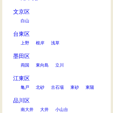
文京区
白山
台東区
上野
根岸
浅草
墨田区
両国
東向島
立川
江東区
亀戸
北砂
古石場
東砂
東陽
品川区
南大井
大井
小山台