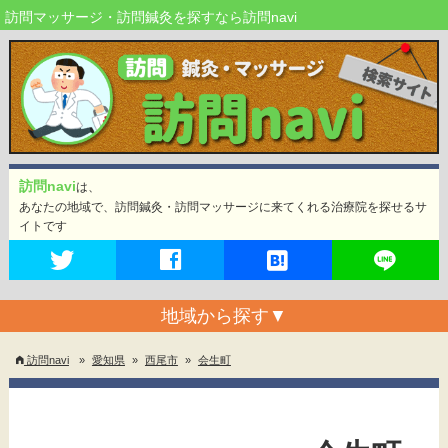
訪問マッサージ・訪問鍼灸を探すなら訪問navi
訪問navi
は、
あなたの地域で、訪問鍼灸・訪問マッサージに来てくれる治療院を探せるサ
イトです
地域から探す
▼
訪問navi
»
愛知県
»
西尾市
»
会生町