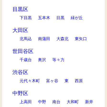
目黒区
下目黒
五本木
目黒
緑が丘
大田区
北馬込
南蒲田
大森北
東矢口
世田谷区
千歳台
奥沢
等々力
渋谷区
元代々木町
富ヶ谷
東
西原
中野区
上高田
中野
南台
大和町
新井