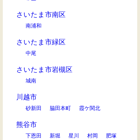
さいたま市南区
南浦和
さいたま市緑区
中尾
さいたま市岩槻区
城南
川越市
砂新田
脇田本町
霞ケ関北
熊谷市
下恩田
新堀
星川
村岡
肥塚