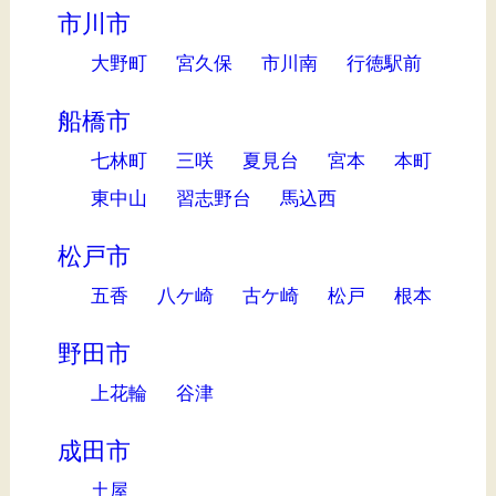
市川市
大野町
宮久保
市川南
行徳駅前
船橋市
七林町
三咲
夏見台
宮本
本町
東中山
習志野台
馬込西
松戸市
五香
八ケ崎
古ケ崎
松戸
根本
野田市
上花輪
谷津
成田市
土屋