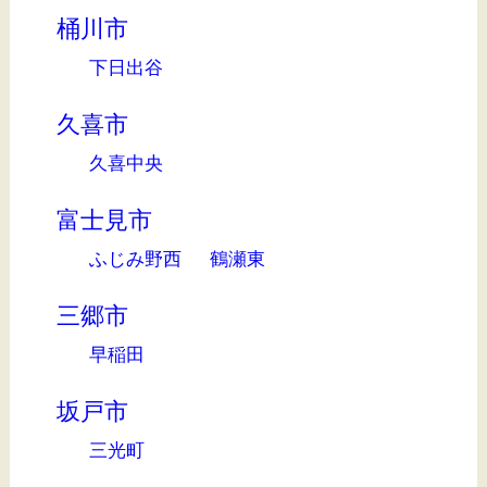
桶川市
下日出谷
久喜市
久喜中央
富士見市
ふじみ野西
鶴瀬東
三郷市
早稲田
坂戸市
三光町