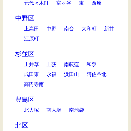
元代々木町
富ヶ谷
東
西原
中野区
上高田
中野
南台
大和町
新井
江原町
杉並区
上井草
上荻
南荻窪
和泉
成田東
永福
浜田山
阿佐谷北
高円寺南
豊島区
北大塚
南大塚
南池袋
北区