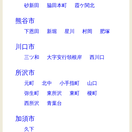
砂新田
脇田本町
霞ケ関北
熊谷市
下恩田
新堀
星川
村岡
肥塚
川口市
三ツ和
大字安行領根岸
西川口
所沢市
元町
北中
小手指町
山口
弥生町
東所沢
東町
榎町
西所沢
青葉台
加須市
久下