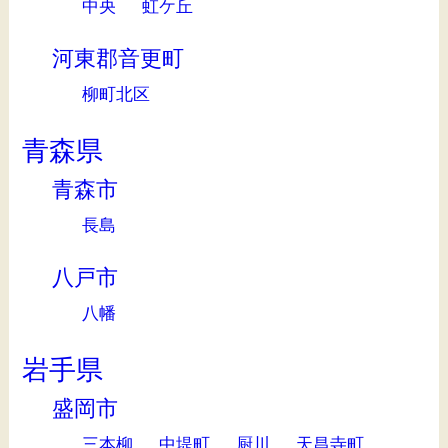
中央
虹ケ丘
河東郡音更町
柳町北区
青森県
青森市
長島
八戸市
八幡
岩手県
盛岡市
三本柳
中堤町
厨川
天昌寺町