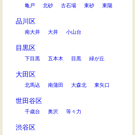
亀戸
北砂
古石場
東砂
東陽
品川区
南大井
大井
小山台
目黒区
下目黒
五本木
目黒
緑が丘
大田区
北馬込
南蒲田
大森北
東矢口
世田谷区
千歳台
奥沢
等々力
渋谷区