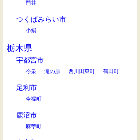
門井
つくばみらい市
小絹
栃木県
宇都宮市
今泉
滝の原
西川田東町
鶴田町
足利市
今福町
鹿沼市
麻苧町