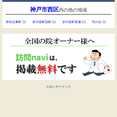
神戸市西区
内の他の地域
井吹台東町
(1)
伊川谷町別府
(1)
伊川谷町有瀬
(2)
竹の台
(1)
スポンサーリンク