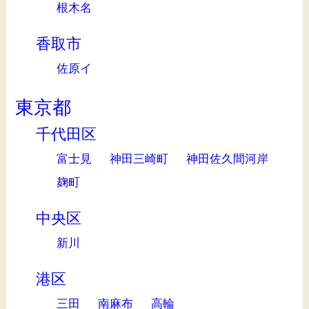
根木名
香取市
佐原イ
東京都
千代田区
富士見
神田三崎町
神田佐久間河岸
麹町
中央区
新川
港区
三田
南麻布
高輪