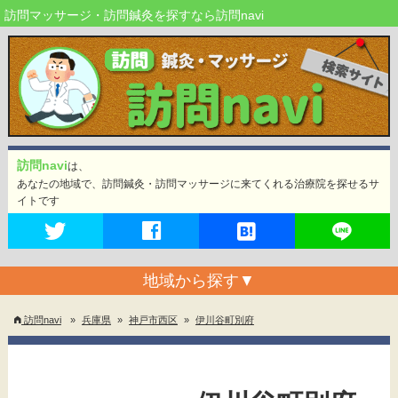
訪問マッサージ・訪問鍼灸を探すなら訪問navi
訪問navi
は、
あなたの地域で、訪問鍼灸・訪問マッサージに来てくれる治療院を探せるサ
イトです
地域から探す
▼
訪問navi
»
兵庫県
»
神戸市西区
»
伊川谷町別府