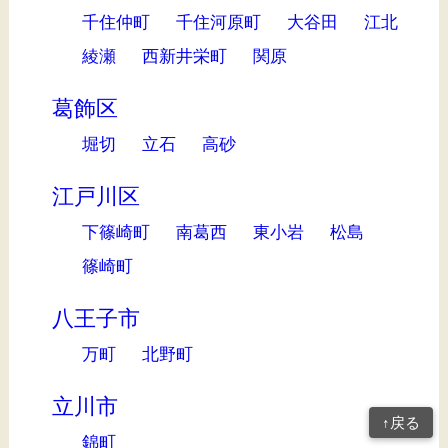
千住仲町
千住河原町
大谷田
江北
綾瀬
西新井栄町
関原
葛飾区
堀切
立石
高砂
江戸川区
下篠崎町
南葛西
東小岩
松島
篠崎町
八王子市
万町
北野町
立川市
↑戻る
錦町