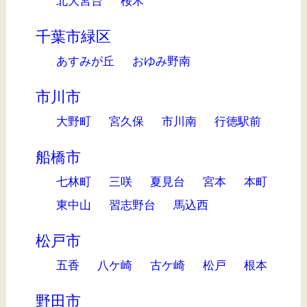
北大宮台
桜木
千葉市緑区
あすみが丘
おゆみ野南
市川市
大野町
宮久保
市川南
行徳駅前
船橋市
七林町
三咲
夏見台
宮本
本町
東中山
習志野台
馬込西
松戸市
五香
八ケ崎
古ケ崎
松戸
根本
野田市