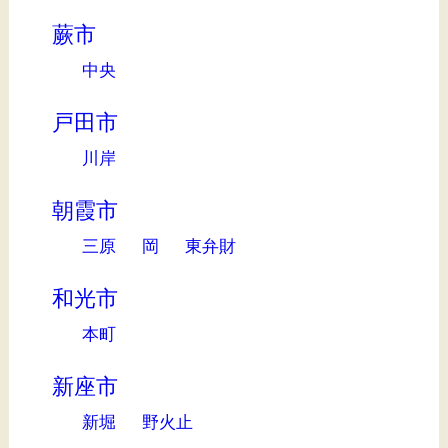
蕨市
中央
戸田市
川岸
朝霞市
三原
岡
東弁財
和光市
本町
新座市
新堀
野火止