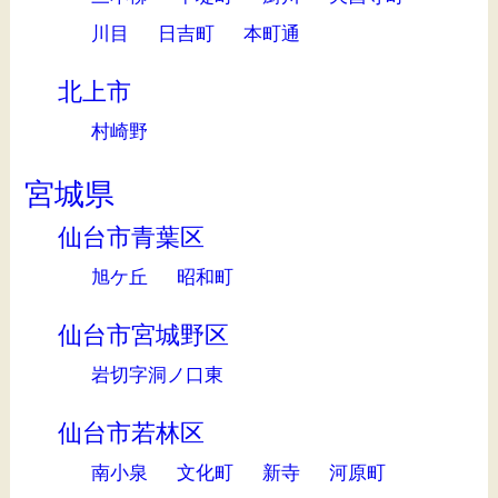
川目
日吉町
本町通
北上市
村崎野
宮城県
仙台市青葉区
旭ケ丘
昭和町
仙台市宮城野区
岩切字洞ノ口東
仙台市若林区
南小泉
文化町
新寺
河原町