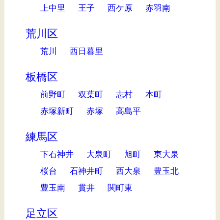
上中里
王子
西ケ原
赤羽南
荒川区
荒川
西日暮里
板橋区
前野町
双葉町
志村
本町
赤塚新町
赤塚
高島平
練馬区
下石神井
大泉町
旭町
東大泉
桜台
石神井町
西大泉
豊玉北
豊玉南
貫井
関町東
足立区