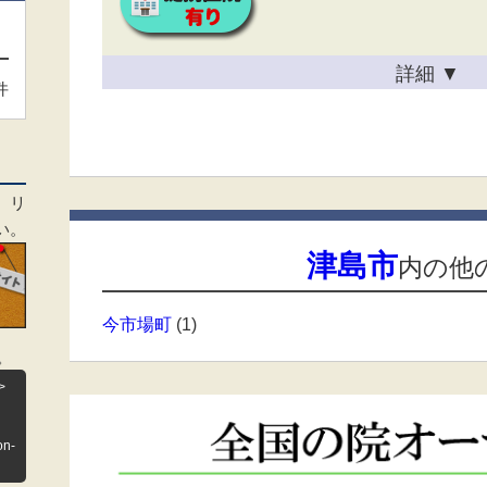
詳細
▼
件
、リ
い。
津島市
内の他
今市場町
(1)
。
>
on-