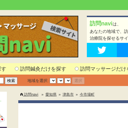
訪問navi
は、
あなたの地域で、
治療院を探せるサ
探す
訪問鍼灸だけを探す
訪問マッサージだけ
地域を選択:
訪問navi
»
愛知県
»
津島市
»
今市場町