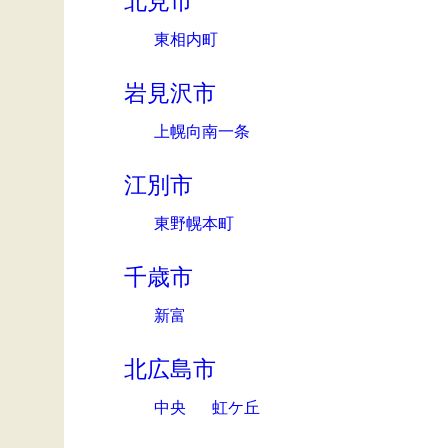
北見市
東相内町
岩見沢市
上幌向南一条
江別市
東野幌本町
千歳市
新富
北広島市
中央
虹ケ丘