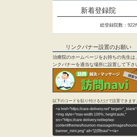
新着登録院
総登録院数：922
リンクバナー設置のお願い
治療院のホームページをお持ちの先生は
ンクバナーを適当な場所に設置して下さ
以下のコードを貼り付けるだけで設置できます
<a href="https://care-delivery.net" target="_blank"
<img style="max-width:100%; height:auto;"
src="https://care-delivery.net/wp/wp-
content/themes/houmon-massage/images/houm
banner_mini.png" alt="訪問navi"></a>