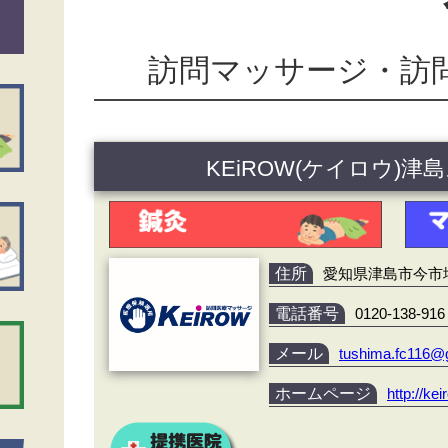
訪問マッサージ・訪
KEiROW(ケイロウ)
住所
愛知県津島市今市場町
電話番号
0120-138-916
メール
tushima.fc116@
ホームページ
http://ke