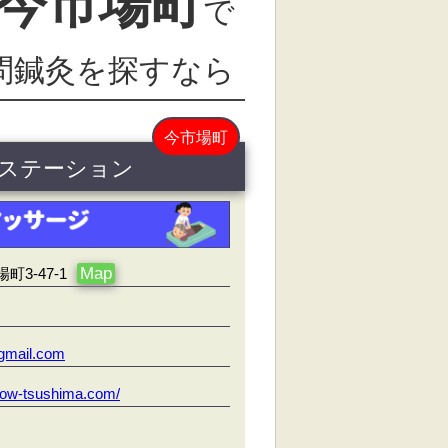
今市場町
で
問鍼灸を探すなら
今市場町
津島ステーション
Map
3-47-1
gmail.com
irow-tsushima.com/